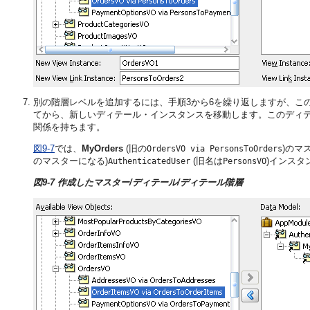
別の階層レベルを追加するには、手順3から6を繰り返しますが、こ
てから、新しいディテール・インスタンスを移動します。このディテ
関係を持ちます。
図9-7
では、
MyOrders
(旧の
)のマ
OrdersVO via PersonsToOrders
のマスターになる)
(旧名は
)インスタ
AuthenticatedUser
PersonsVO
図9-7 作成したマスター/ディテール/ディテール階層