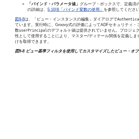
「バインド・パラメータ値」
グループ・ボックスで、定義済
の詳細は、
5.10項「バインド変数の使用」
を参照してくださ
図9-8
は、「ビュー・インスタンスの編集」ダイアログで
Authentica
ています。実行時に、Groovy式の評価によってADFセキュリテ
数
のデフォルト値は提供されていません。プロジェ
userPrincipal
性として使用することにより、マスター/ディテール関係を定義しま
けを取得できます。
図9-8 ビュー基準フィルタを使用してカスタマイズしたビュー・オ