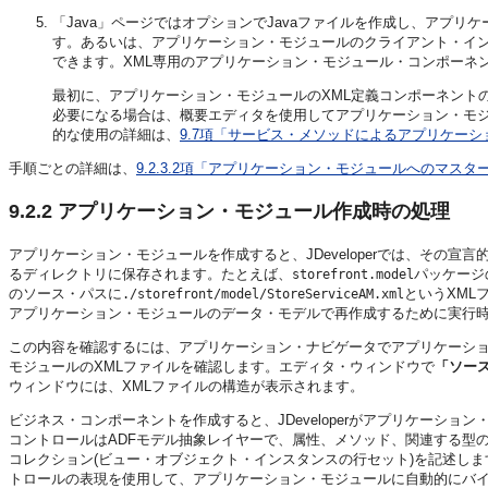
「Java」ページではオプションでJavaファイルを作成し、アプ
す。あるいは、アプリケーション・モジュールのクライアント・イ
できます。XML専用のアプリケーション・モジュール・コンポーネ
最初に、アプリケーション・モジュールのXML定義コンポーネント
必要になる場合は、概要エディタを使用してアプリケーション・モ
的な使用の詳細は、
9.7項「サービス・メソッドによるアプリケー
手順ごとの詳細は、
9.2.3.2項「アプリケーション・モジュールへのマス
9.2.2
アプリケーション・モジュール作成時の処理
アプリケーション・モジュールを作成すると、JDeveloperでは、その
るディレクトリに保存されます。たとえば、
パッケージ
storefront.model
のソース・パスに
というXML
./storefront/model/StoreServiceAM.xml
アプリケーション・モジュールのデータ・モデルで再作成するために実行
この内容を確認するには、アプリケーション・ナビゲータでアプリケーシ
モジュールのXMLファイルを確認します。エディタ・ウィンドウで
「ソー
ウィンドウには、XMLファイルの構造が表示されます。
ビジネス・コンポーネントを作成すると、JDeveloperがアプリケーシ
コントロールはADFモデル抽象レイヤーで、属性、メソッド、関連する型
コレクション(ビュー・オブジェクト・インスタンスの行セット)を記述します
トロールの表現を使用して、アプリケーション・モジュールに自動的にバイ