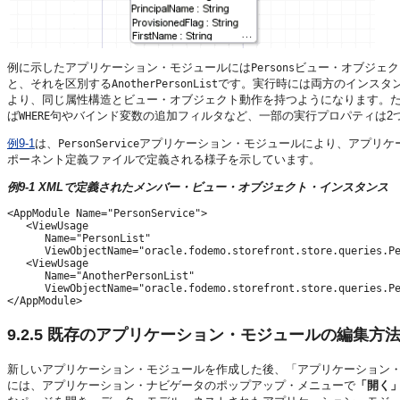
例に示したアプリケーション・モジュールには
ビュー・オブジェク
Persons
と、それを区別する
です。実行時には両方のインスタ
AnotherPersonList
より、同じ属性構造とビュー・オブジェクト動作を持つようになります。
ば
句やバインド変数の追加フィルタなど、一部の実行プロパティは2
WHERE
例9-1
は、
アプリケーション・モジュールにより、アプリケ
PersonService
ポーネント定義ファイルで定義される様子を示しています。
例9-1 XMLで定義されたメンバー・ビュー・オブジェクト・インスタンス
<AppModule Name="PersonService">

   <ViewUsage

      Name="PersonList"

      ViewObjectName="oracle.fodemo.storefront.store.queries.Pe
   <ViewUsage

      Name="AnotherPersonList"

      ViewObjectName="oracle.fodemo.storefront.store.queries.Pe
9.2.5
既存のアプリケーション・モジュールの編集方
新しいアプリケーション・モジュールを作成した後、「アプリケーション
には、アプリケーション・ナビゲータのポップアップ・メニューで
「開く