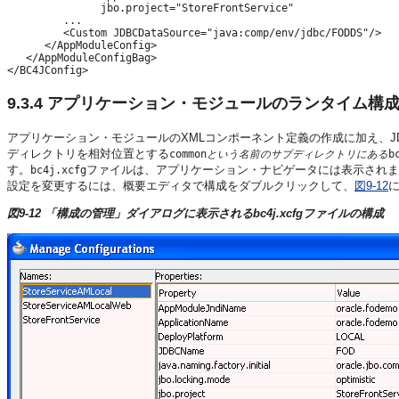
               jbo.project="StoreFrontService" 

         ...

         <Custom JDBCDataSource="java:comp/env/jdbc/FODDS"/>

      </AppModuleConfig>

   </AppModuleConfigBag>

9.3.4
アプリケーション・モジュールのランタイム構
アプリケーション・モジュールのXMLコンポーネント定義の作成に加え、JD
ディレクトリを相対位置とする
common
という名前のサブディレクトリにある
b
す。
ファイルは、アプリケーション・ナビゲータには表示されま
bc4j.xcfg
設定を変更するには、概要エディタで構成をダブルクリックして、
図9-12
図9-12 「構成の管理」ダイアログに表示されるbc4j.xcfgファイルの構成