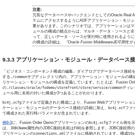
注意:
冗長なデータベースやバックエンドとしてのOracle Real Appli
テムにアクセスするようにADFアプリケーション・モジ
要があります。このシナリオでは、アプリケーションはマ
ュールの構成の観点からは、マルチ・データ・ソースと非
って、正しいデータ・ソースが実行時に使用されるように
の構成の詳細は、
『Oracle Fusion Middleware高可用性
9.3.3
アプリケーション・モジュール・データベース接
「ビジネス・コンポーネント構成の編集」ダイアログでデータベース接続を選択
する
サブディレクトリ内の、アプリケーション・モジュールの構
./common
リケーション・モジュールの構成を定義しています。たとえば、Fusion Ord
の
ディレ
./classes/oracle/fodemo/storefront/store/service/common
ュール用に名前の付いた構成が3つあることがわかります。
ファイルで定義された構成により、Fusion Webアプリケ
bc4j.xcfg
ケーション・モジュールのデータベース接続の詳細に加え、
ファ
bc4j.xcf
て構成された実行時パラメータが含まれています。
例9-3
に、Fusion Order Demoアプリケーションの
ファイル例を
bc4j.xcfg
は、
属性内のJDBC接続(名前は
)を参照します。JDBC接続用の
JDBCName
FOD
プリケーションの
ファイルに格納されています。構成
connections.xml
Sto