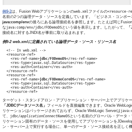
例9-2
は、Fusion Webアプリケーションの
ファイルの
web.xml
<resource-r
名前の2つの論理データ・ソースを定義しています。「ビジネス・コンポー
java:comp/env
の後ろにある論理接続名を参照します。たとえば同じFusio
な
という値を表示します。したがって、
「
java:comp/env/jdbc/FODemoDS
接続名に対するJNDI名が事前に取り込まれます。
例9-2 web.xmlに定義されている論理データ・ソース・リソース名
  <!-- In web.xml -->

  <resource-ref>

    <res-ref-name>
jdbc/FODemoDS
</res-ref-name>

    <res-type>javax.sql.DataSource</res-type>

    <res-auth>Container</res-auth>

  </resource-ref>

  <resource-ref>

    <res-ref-name>
jdbc/FODemoCoreDS
</res-ref-name>

    <res-type>javax.sql.DataSource</res-type>

    <res-auth>Container</res-auth>

ターゲット・スタンドアロン・アプリケーション・サーバー上でアプリケ
「JDBCデータソース名」
フィールドを直接編集できます。Oracle WebL
リケーションはパッケージされておらず、Oracle WebLogic Serverは
java:
て、
という名前のグローバル・データ・
jdbc/
applicationConnectName
DS
リケーション固有のデータ・ソースを使用してアプリケーションをJDevel
ン・サーバー上で実行する場合に、単一のデータ・ソース接続名を正しく