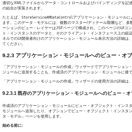
適切なXMLファイルからデータ・コントロールおよびバインディングを記
の結合が実装されます。
たとえば、
アプリケーション・モジュールによ
StoreServiceAMDataControl
ます。このデータ・モデルには、複数のマスター/ディテール階層など、多数のビ
ーションのビュー・レイヤーはJSFページで構成され、このページのUIコ
ト・インスタンスのデータと、そのクライアント・インタフェース上の組
ネルでのUI開発者向けのアプリケーション・モジュール表示方法の詳細は
てください。
9.2.3
アプリケーション・モジュールへのビュー・オブ
「アプリケーション・モジュールの作成」ウィザードでアプリケーション
ジュールに追加することも、作成済のアプリケーション・モジュールに後
「アプリケーション・モジュールの作成」ウィザードの使用方法の詳細は
9.2.3.1
既存のアプリケーション・モジュールへのビュー・オ
作成済のアプリケーション・モジュールにビュー・オブジェクト・インス
モジュールへ追加したり、オプションでビュー・オブジェクト・インスタ
タ・モデル」ページを使用します。
始める前に: