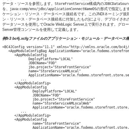
データ・ソースを参照します。
構成内の
StoreFrontService
JDBCDataSour
を、
の形式で指定しま
java:comp/env/jdbc/
applicationConnectName
DS
ケーション・リソース・データベース接続名です。このJNDIネーミング規
ン・リソース・データベース接続名に付加したもの)により、デプロイされたF
データソースを使用してOracle WebLogic Server上で実行されます。
Server管理コンソールを使用して定義します。
例9-3 bc4j.xcfgファイルのアプリケーション・モジュール・データベース
<BC4JConfig version="11.1" xmlns="http://xmlns.oracle.com/bc4j/
   <AppModuleConfigBag ApplicationName="oracle.fodemo.storefron
      <AppModuleConfig 

             DeployPlatform="LOCAL" 

             JDBCName="FOD" 

             jbo.project="StoreFrontService"

             name="StoreServiceAMLocal"

             ApplicationName="oracle.fodemo.storefront.store.se
         ...

      </AppModuleConfig>

      <AppModuleConfig 

               DeployPlatform="LOCAL" 

               JDBCName="FOD"

               jbo.project="StoreFrontService" 

               name="StoreServiceAMLocalWeb" 

               ApplicationName="oracle.fodemo.storefront.store.
         ...

      </AppModuleConfig>

      <AppModuleConfig 

               name="StoreFrontService"

               ApplicationName="oracle.fodemo.storefront.store.