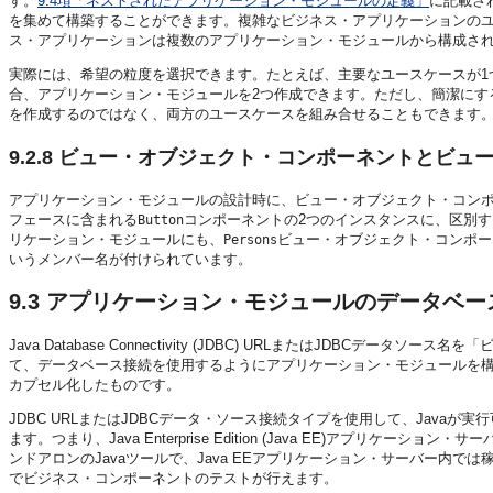
す。
9.4項「ネストされたアプリケーション・モジュールの定義」
に記載さ
を集めて構築することができます。複雑なビジネス・アプリケーションのユース
ス・アプリケーションは複数のアプリケーション・モジュールから構成さ
実際には、希望の粒度を選択できます。たとえば、主要なユースケースが1
合、アプリケーション・モジュールを2つ作成できます。ただし、簡潔にす
を作成するのではなく、両方のユースケースを組み合せることもできます
9.2.8
ビュー・オブジェクト・コンポーネントとビュー
アプリケーション・モジュールの設計時に、ビュー・オブジェクト・コン
フェースに含まれる
コンポーネントの2つのインスタンスに、区別す
Button
リケーション・モジュールにも、
ビュー・オブジェクト・コンポー
Persons
いうメンバー名が付けられています。
9.3
アプリケーション・モジュールのデータベー
Java Database Connectivity (JDBC) URLまたはJDBCデ
て、データベース接続を使用するようにアプリケーション・モジュールを
カプセル化したものです。
JDBC URLまたはJDBCデータ・ソース接続タイプを使用して、Jav
ます。つまり、Java Enterprise Edition (Java EE)ア
ンドアロンのJavaツールで、Java EEアプリケーション・サーバー内
でビジネス・コンポーネントのテストが行えます。