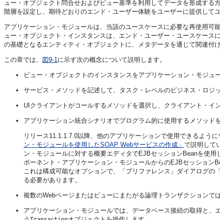
ュー・オブジェクト問合せおよびビュー基準を利用してデータを形成する方
階層を設定し、期待どおりのエンド・ユーザー体験をユーザーに提供して
アプリケーション・モジュールは、当該のユースケースに必要な再使用可
ュー・オブジェクト・インスタンスは、エンド・ユーザー・ユースケース
の基礎となるエンティティ・オブジェクトに、メタデータを通じて関連付
この章では、
図9-1
に示す次の概念について説明します。
ビュー・オブジェクトのインスタンスをアプリケーション・モジュ
サービス・メソッドを記述して、タスク・レベルのビジネス・ロジ
UIクライアントがコールするメソッドを選択し、クライアント・イ
アプリケーション統合シナリオでプログラム的に使用するメソッド
リリース11.1.1.7.0以降、他のアプリケーションで使用できる
ン・モジュールを使用したSOAP Webサービスの作成」
で説明して
ン・モジュールに対する概要エディタでEJBセッションBeanを使
ポーネント・アプリケーション・モジュールからのEJBセッション
これは構成可能なオプションで、「プリファレンス」ダイアログの「
る必要があります。
複数のWebページまたはビューにまたがる論理トランザクションで
アプリケーション・モジュールでは、データベース接続の取得と、
う
オブジェクトを操作します。
Transaction