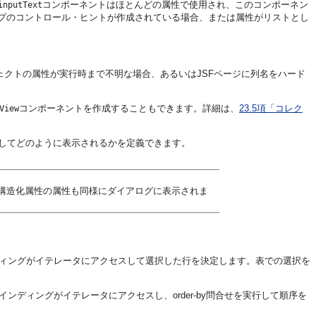
コンポーネントはほとんどの属性で使用され、このコンポーネン
inputText
プのコントロール・ヒントが作成されている場合、または属性がリストとし
ェクトの属性が実行時まで不明な場合、あるいはJSFページに列名をハード
コンポーネントを作成することもできます。詳細は、
23.5項「コレク
View
してどのように表示されるかを定義できます。
の構造化属性の属性も同様にダイアログに表示されま
ンディングがイテレータにアクセスして選択した行を決定します。表での選択を
ディングがイテレータにアクセスし、order-by問合せを実行して順序を