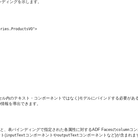
ンディングを示します。
ries.ProductsVO">

セル内のテキスト・コンポーネントではなく)モデルにバインドする必要があ
の情報を導出できます。
、表バインディングで指定された各属性に対するADF Facesの
コン
column
ト(
コンポーネントや
コンポーネントなど)が含まれま
inputText
outputText