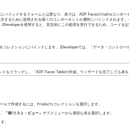
バインドするフォームとは異なり、表では、ADF Facesの
コンポー
table
表示するために使用される個々のコンポーネントが属性にバインドされます。
Developerを使用すると、宣言的にこの処理を実行できるため、コードを
をコレクションにバインドします。JDeveloperでは、「データ・コント
をドラッグし、「ADF Faces Tableの作成」ウィザードを完了しても表
。
ジュールで作成するには、
コレクションを選択します。
Products
の、
「表/リスト・ビュー」
サブメニューから適切な表を選択します。
ます。