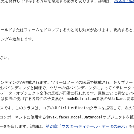
変更を発行して保存する方法を指定する必要があります。詳細は、
23.3項「
ルドまたはフォームをドロップするのと同じ効果があります。要約すると、JD
ィングを追加します。
さい。
インディングが作成されます。ツリーはノードの階層で構成され、各サブノー
属性バインディングと同様で、ツリーの値バインディングによってイテレータ
のデータ・オブジェクト全体の反復が円滑に行われます。属性ごとに異なるバ
たは参照に使用する各属性の子要素が、
要素の
要
nodeDefinition
AttrNames
スです。このクラスは、コアの
クラスを拡張して、次の
JUCtrlHierBinding
ョン値コンポーネントに使用する
オブジェクトを拡
javax.faces.model.DataModel
ータを戻します。詳細は、
第24章「マスター/ディテール・データの表示」
を