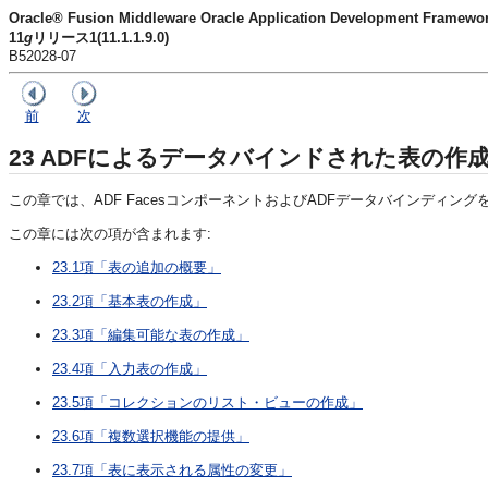
Oracle® Fusion Middleware Oracle Application Development Fra
11
g
リリース1(11.1.1.9.0)
B52028-07
前
次
23
ADFによるデータバインドされた表の作
この章では、ADF FacesコンポーネントおよびADFデータバインデ
この章には次の項が含まれます:
23.1項「表の追加の概要」
23.2項「基本表の作成」
23.3項「編集可能な表の作成」
23.4項「入力表の作成」
23.5項「コレクションのリスト・ビューの作成」
23.6項「複数選択機能の提供」
23.7項「表に表示される属性の変更」