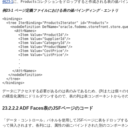
例23-1
に、
コレクションをドロップすると作成される表の値バイ
Products
例23-1 ページ定義ファイルにおける表の値バインディング・エントリ
<bindings>

  <tree IterBinding="ProductsIterator" id="Products">

    <nodeDefinition DefName="oracle.fodemo.storefront.store.que
      <AttrNames>

        <Item Value="ProductId"/>

        <Item Value="SupplierId"/>

        <Item Value="CategoryId"/>

        <Item Value="ProductName"/>

        <Item Value="CostPrice"/>

        <Item Value="ListPrice"/>

        .

        .

        .

     </AttrNames>

   </nodeDefinition>

  </tree>

データにアクセスする必要があるのは表のみであるため、(列または個々の
の構造化属性にドリルダウンするので、表の列は表コンポーネントからそ
23.2.2.2
ADF Faces表のJSFページのコード
「データ・コントロール」パネルを使用してJSFページに表をドロップすると
って挿入されます。各列には、属性の値にバインドされた別のコンポーネン