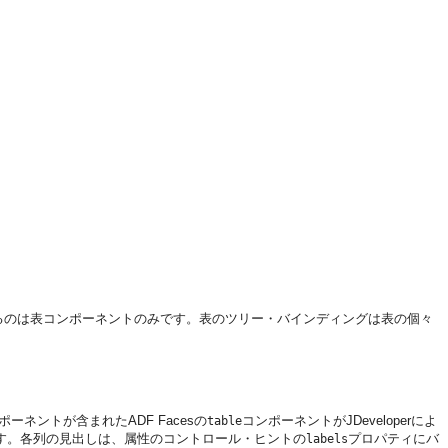
るのは表コンポーネントのみです。表のツリー・バインディングは表の個々
ポーネントが含まれたADF Facesの
コンポーネントがJDeveloperによ
table
す。各列の見出しは、属性のコントロール・ヒントの
プロパティにバ
labels