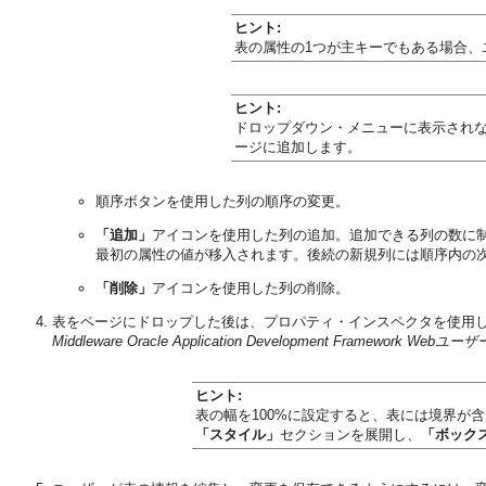
ヒント:
表の属性の1つが主キーでもある場合、
ヒント:
ドロップダウン・メニューに表示され
ージに追加します。
順序ボタンを使用した列の順序の変更。
「追加」
アイコンを使用した列の追加。追加できる列の数に制
最初の属性の値が移入されます。後続の新規列には順序内の
「削除」
アイコンを使用した列の削除。
表をページにドロップした後は、プロパティ・インスペクタを使用
Middleware Oracle Application Development Framewo
ヒント:
表の幅を100%に設定すると、表には境界が
「スタイル」
セクションを展開し、
「ボック