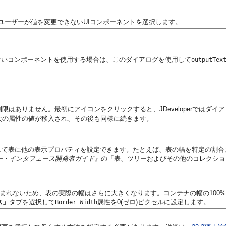
ユーザーが値を変更できないUIコンポーネントを選択します。
ないコンポーネントを使用する場合は、このダイアログを使用して
outputTex
限はありません。最初にアイコンをクリックすると、JDeveloperではダ
次の属性の値が移入され、その後も同様に続きます。
して表に他の表示プロパティを設定できます。たとえば、表の幅を特定の割合
rk Webユーザー・インタフェース開発者ガイド』
の「表、ツリーおよびその他のコレクショ
含まれないため、表の実際の幅はさらに大きくなります。コンテナの幅の100
ス」
タブを選択して
属性を0(ゼロ)ピクセルに設定します。
Border Width