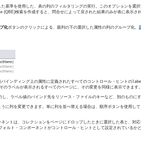
した基準を使用した、表の列のフィルタリングの実行。このオプションを選択
ample (QBE)検索を作成すると、問合せによって戻された結果のみが表に表示
プ化
ボタンのクリックによる、親列の下の選択した属性の列のグループ化。
表バインディング上の属性に定義されたすべてのコントロール・ヒントの
labe
、そのラベルが表示されるすべてのページに、その変更を同様に表示できます
入力し、ラベル値のバインド先をリソース・ファイルのキーなど、別のものに
ように列を変更できます。単に列を並べ替える場合は、順序ボタンを使用して
ポーネントは、コレクションをページにドロップしたときに選択した表と、対応
デフォルト・コンポーネントがコントロール・ヒントとして設定されているか