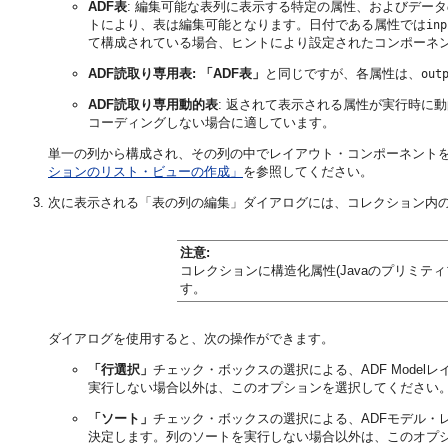
ADF表
: 編集可能な表列に表示する特定の属性、およびデー
トにより、表は編集可能となります。日付である属性では
inp
て構成されている場合、ヒントにより設定されたコンポーネ
ADF読取り専用表:
「ADF表」
と同じですが、各属性は、
out
ADF読取り専用動的表
: 返されて表示される属性が実行時に
コーディングしない場合に適しています。
単一の列から構成され、その列の中でレイアウト・コンポーネント
ションのリスト・ビューの作成」
を参照してください。
次に表示される「表の列の編集」ダイアログには、コレクション内
注意:
コレクションに構造化属性(Javaのプリミ
す。
ダイアログを使用すると、次の操作ができます。
「行選択」
チェック・ボックスの選択による、ADF Mod
実行しない場合以外は、このオプションを選択してください
「ソート」
チェック・ボックスの選択による、ADFモデル・レ
決定します。列のソートを実行しない場合以外は、このオプ