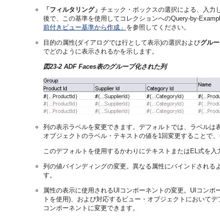
「フィルタリング」
チェック・ボックスの選択による、入力
後で、この基準を使用してコレクションへのQuery-by-Ex
前付きビュー基準から作成」
を参照してください。
目的の属性(ダイアログでは行として表示)の選択および
グルー
でどのように表示されるかを示します。
図23-2 ADF Faces表のグループ化された列
列の表示ラベルを変更できます。デフォルトでは、ラベルは
オブジェクトのラベル・テキストの値を1回変更することで
このデフォルトを使用するかわりにテキストまたはEL式を
列の値バインディングの変更。異なる属性にバインドされる
す。
属性の表示に使用されるUIコンポーネントの変更。UIコン
トを使用)、および対応するビュー・オブジェクトにおいて
コンポーネントに変更できます。