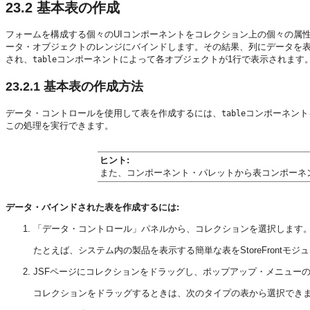
23.2
基本表の作成
フォームを構成する個々のUIコンポーネントをコレクション上の個々の属性に
ータ・オブジェクトのレンジにバインドします。その結果、列にデータを
され、
コンポーネントによって各オブジェクトが1行で表示されます。J
table
23.2.1
基本表の作成方法
データ・コントロールを使用して表を作成するには、
コンポーネント
table
この処理を実行できます。
ヒント:
また、コンポーネント・パレットから表コンポーネント
データ・バインドされた表を作成するには:
「データ・コントロール」パネルから、コレクションを選択します
たとえば、システム内の製品を表示する簡単な表をStoreFrontモ
JSFページにコレクションをドラッグし、ポップアップ・メニュー
コレクションをドラッグするときは、次のタイプの表から選択でき