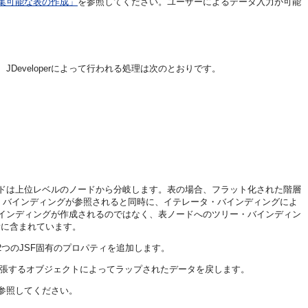
編集可能な表の作成」
を参照してください。ユーザーによるデータ入力が可能
eveloperによって行われる処理は次のとおりです。
ドは上位レベルのノードから分岐します。表の場合、フラット化された階層
・バインディングが参照されると同時に、イテレータ・バインディングによ
インディングが作成されるのではなく、表ノードへのツリー・バインディン
素に含まれています。
2つのJSF固有のプロパティを追加します。
張するオブジェクトによってラップされたデータを戻します。
参照してください。