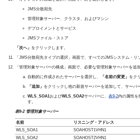
JMS分散宛先
管理対象サーバー、クラスタ、およびマシン
デプロイメントとサービス
JMSファイル・ストア
「次へ」
をクリックします。
「JMS分散宛先タイプの選択」画面で、すべてのJMSシステム・リ
「管理対象サーバーの構成」画面で、必要な管理対象サーバーを追
自動的に作成されたサーバーを選択し、
「名前の変更」
をク
「追加」
をクリックし他の新規サーバーを追加して、サーバ
WLS_SOA1
および
WLS_SOA2
サーバーに、
表9-2
内の属性を
す。
表9-2 管理対象サーバー
名前
リスニング・アドレス
WLS_SOA1
SOAHOST1VHN1
WLS_SOA2
SOAHOST2VHN1