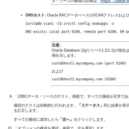
タ・ソースの構成の詳細は、
付録A「Oracl
ONSホスト
: Oracle RACデータベースのSCANアドレ
[orcl@db-scan1 ~]$ srvctl config nodeapps -s

注意:
Oracle Database 11
g
リリース1 (11.1)
例を示します。
および
「JDBCデータ・ソースのテスト」画面で、すべての接続が正常で
接続のテストは自動的に行われます。
「ステータス」
列に結果が表
を訂正します。
すべての接続に成功したら
「次へ」
をクリックします。
「オプションの構成を選択」画面で、次を選択します。