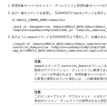
管理対象サーバーのドメイン・ディレクトリと管理対象サーバーの
次の一連のコマンドを使用し、SOAHOST1で
コマンドを実行し
pack
cd 
ORACLE_COMMON_HOME
/common/bin

./pack.sh -managed=true -domain=
ORACLE_BASE
/admin/
domain_
次のように
コマンドをSOAHOST1上で実行して、伝播さ
unpack
./unpack.sh -domain=
ORACLE_BASE
/admin/
domain_name
/mserver
-overwrite_domain=true -template=soadomaintemplateExtSOA.j
-app_dir=
ORACLE_BASE
/admin/
domain_name
注意:
unpackコマンドで
オプションを
-overwrite_domain
既存のアプリケーション・ディレクトリに解凍でき
プ・コピーが作成されます。管理対象サーバーのドメ
の変更が適用されていた場合には、この解凍処理の後
注意:
このエンタープライズ・デプロイメント・トポロジ
単位)のドメイン・ディレクトリが使用されると想