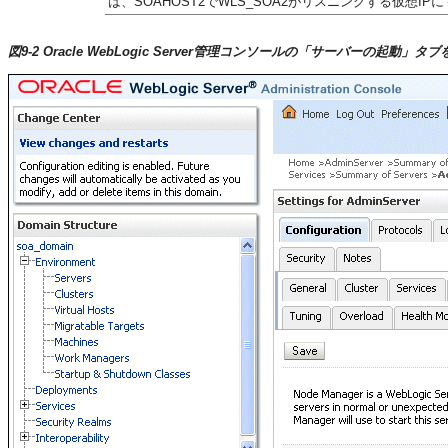
は、SOAHOST2でWLS_SOA2がリスニングする仮想I
図9-2 Oracle WebLogic Server管理コンソールの「サーバーの起動