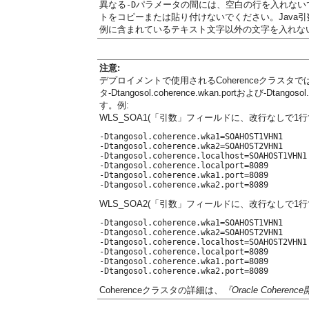
異なる
パラメータの間には、空白の行を入れない
-D
トをコピーまたは貼り付けないでください。Java
例に含まれているテキスト文字以外の文字を入れな
注意:
デプロイメントで使用されるCoherenceクラス
タ-Dtangosol.coherence.wkan.portおよび-Dta
す。例:
WLS_SOA1(「引数」フィールドに、改行なしで1行
-Dtangosol.coherence.wka1=SOAHOST1VHN1

-Dtangosol.coherence.wka2=SOAHOST2VHN1

-Dtangosol.coherence.localhost=SOAHOST1VHN1

-Dtangosol.coherence.localport=8089

-Dtangosol.coherence.wka1.port=8089

WLS_SOA2(「引数」フィールドに、改行なしで1行
-Dtangosol.coherence.wka1=SOAHOST1VHN1

-Dtangosol.coherence.wka2=SOAHOST2VHN1

-Dtangosol.coherence.localhost=SOAHOST2VHN1

-Dtangosol.coherence.localport=8089

-Dtangosol.coherence.wka1.port=8089

Coherenceクラスタの詳細は、
『Oracle Cohere