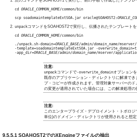
次のコマンドをSOAHOST1で実行し、前の手順で作成したテンプレ
cd 
ORACLE_COMMON_HOME
/common/bin

scp soadomaintemplateExtSOA.jar oracle@SOAHOST2:
ORACLE_CO
コマンドをSOAHOST2で実行し、伝播されたテンプレート
unpack
cd 
ORACLE_COMMON_HOME
/common/bin

./unpack.sh-domain=
ORACLE_BASE
/admin/
domain_name
/mserver/
-template=soadomaintemplateExtSOA.jar -overwrite_domain=tr
-app_dir=
ORACLE_BASE
/admin/
domain_name
注意:
unpackコマンドで
オプションを
-overwrite_domain
既存のアプリケーション・ディレクトリに解凍でき
プ・コピーが作成されます。管理対象サーバーのドメ
の変更が適用されていた場合には、この解凍処理の後
注意:
このエンタープライズ・デプロイメント・トポロジ
単位)のドメイン・ディレクトリが使用されると想
9.5.5.1
SOAHOST2でのXEngineファイルの抽出