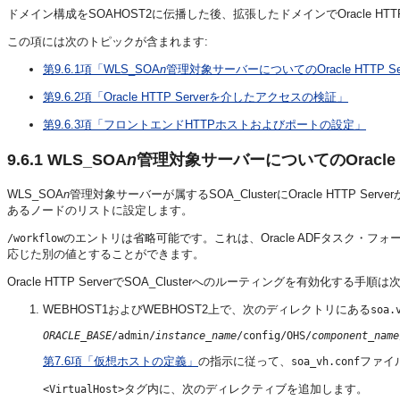
ドメイン構成をSOAHOST2に伝播した後、拡張したドメインでOracle HTTP
この項には次のトピックが含まれます:
第9.6.1項「WLS_SOA
n
管理対象サーバーについてのOracle HTTP Se
第9.6.2項「Oracle HTTP Serverを介したアクセスの検証」
第9.6.3項「フロントエンドHTTPホストおよびポートの設定」
9.6.1
WLS_SOA
n
管理対象サーバーについてのOracle H
WLS_SOA
n
管理対象サーバーが属するSOA_ClusterにOracle HTTP S
あるノードのリストに設定します。
のエントリは省略可能です。これは、Oracle ADFタスク・
/workflow
応じた別の値とすることができます。
Oracle HTTP ServerでSOA_Clusterへのルーティングを有効化する手
WEBHOST1およびWEBHOST2上で、次のディレクトリにある
soa.
ORACLE_BASE
/admin/
instance_name
/config/OHS/
component_name
第7.6項「仮想ホストの定義」
の指示に従って、
ファイ
soa_vh.conf
タグ内に、次のディレクティブを追加します。
<VirtualHost>