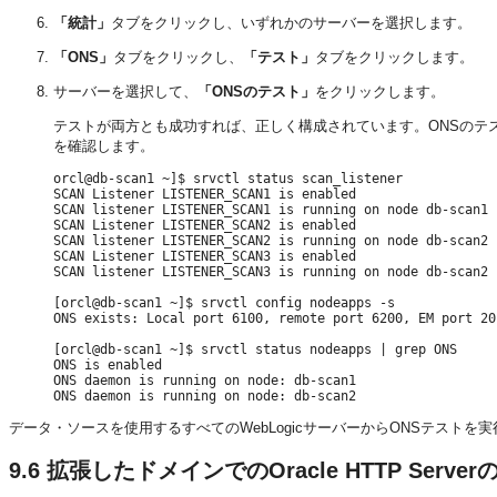
「統計」
タブをクリックし、いずれかのサーバーを選択します。
「ONS」
タブをクリックし、
「テスト」
タブをクリックします。
サーバーを選択して、
「ONSのテスト」
をクリックします。
テストが両方とも成功すれば、正しく構成されています。ONSのテ
を確認します。
orcl@db-scan1 ~]$ srvctl status scan_listener

SCAN Listener LISTENER_SCAN1 is enabled

SCAN listener LISTENER_SCAN1 is running on node db-scan1

SCAN Listener LISTENER_SCAN2 is enabled

SCAN listener LISTENER_SCAN2 is running on node db-scan2

SCAN Listener LISTENER_SCAN3 is enabled

SCAN listener LISTENER_SCAN3 is running on node db-scan2

[orcl@db-scan1 ~]$ srvctl config nodeapps -s 

ONS exists: Local port 6100, remote port 6200, EM port 201
[orcl@db-scan1 ~]$ srvctl status nodeapps | grep ONS

ONS is enabled

ONS daemon is running on node: db-scan1

データ・ソースを使用するすべてのWebLogicサーバーからONSテストを
9.6
拡張したドメインでのOracle HTTP Server