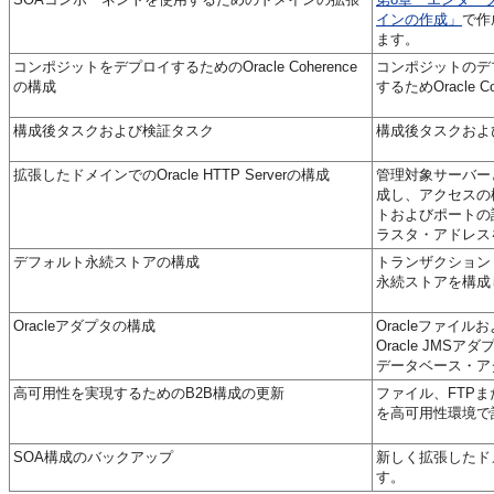
インの作成」
で作
ます。
コンポジットをデプロイするためのOracle Coherence
コンポジットのデ
の構成
するためOracle 
構成後タスクおよび検証タスク
構成後タスクおよ
拡張したドメインでのOracle HTTP Serverの構成
管理対象サーバーととも
成し、アクセスの
トおよびポートの設定
ラスタ・アドレス
デフォルト永続ストアの構成
トランザクション
永続ストアを構成
Oracleアダプタの構成
Oracleファイ
Oracle JMS
データベース・ア
高可用性を実現するためのB2B構成の更新
ファイル、FTP
を高可用性環境で
SOA構成のバックアップ
新しく拡張したド
す。