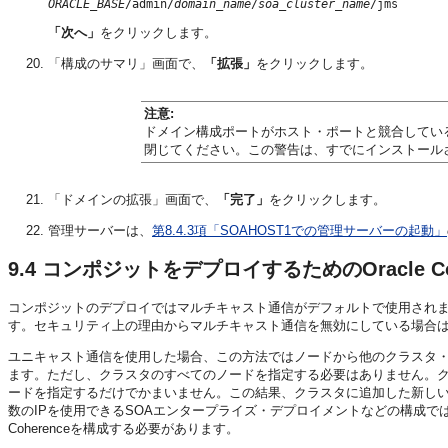
ORACLE_BASE
/admin/
domain_name
/
soa_cluster_name
「次へ」
をクリックします。
「構成のサマリ」画面で、
「拡張」
をクリックします。
注意:
ドメイン構成ポートがホスト・ポートと競合してい
閉じてください。この警告は、すでにインストールさ
「ドメインの拡張」画面で、
「完了」
をクリックします。
管理サーバーは、
第8.4.3項「SOAHOST1での管理サーバーの起動」
9.4
コンポジットをデプロイするためのOracle Co
コンポジットのデプロイではマルチキャスト通信がデフォルトで使用されま
す。セキュリティ上の理由からマルチキャスト通信を無効にしている場合
ユニキャスト通信を使用した場合、この方法ではノードから他のクラスタ
ます。ただし、クラスタのすべてのノードを指定する必要はありません。
ードを指定するだけでかまいません。この結果、クラスタに追加した新し
数のIPを使用できるSOAエンタープライズ・デプロイメントなどの構成では、特定の
Coherenceを構成する必要があります。