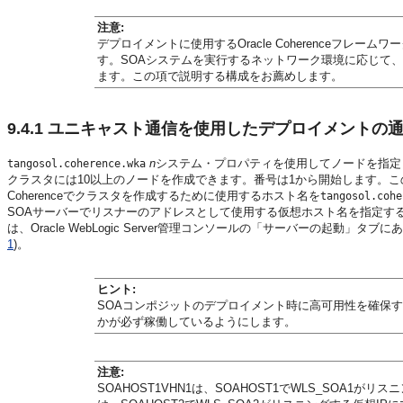
注意:
デプロイメントに使用するOracle Coherenceフレ
す。SOAシステムを実行するネットワーク環境に応じて
ます。この項で説明する構成をお薦めします。
9.4.1
ユニキャスト通信を使用したデプロイメントの
n
システム・プロパティを使用してノードを指定
tangosol.coherence.wka
クラスタには10以上のノードを作成できます。番号は1から開始します。こ
Coherenceでクラスタを作成するために使用するホスト名を
tangosol.cohe
SOAサーバーでリスナーのアドレスとして使用する仮想ホスト名を指定する必要が
は、Oracle WebLogic Server管理コンソールの「サーバーの起動」タ
1
)。
ヒント:
SOAコンポジットのデプロイメント時に
高可用性を確保す
かが必ず稼働しているようにします。
注意:
SOAHOST1VHN1は、SOAHOST1でWLS_SOA1が