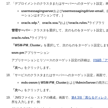
「デプロイメントのクラスタまたはサーバーへのターゲット設定」画面で
usermessagingserver
および
usermessagingdriver-email
。(
ーションはオプションです。)
oracle.sdp.*
、
oracle.soa.*
および
oracle.rules.*
ライブラリ
管理サーバー
・クラスタを選択して、次のものをターゲット設定し
oracle.rules.*
ライブラリ
「WSM-PM_Cluster」
を選択して、次のものをターゲット設定しま
wsm-pm
アプリケーション
アプリケーションとリソースのターゲット設定の詳細は、
付録B「
「次へ」
をクリックします。
「サービスのクラスタまたはサーバーへのターゲット設定」画面で
mds-owsm
を
WSM-PM_Cluster
および
AdminServer
の両方に
「次へ」
をクリックします。
「JMSファイル・ストアの構成」画面で、
第4.3項「異なるディレ
所を入力します。例: