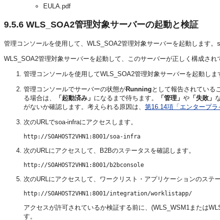
EULA.pdf
9.5.6
WLS_SOA2管理対象サーバーの起動と検証
管理コンソールを使用して、WLS_SOA2管理対象サーバーを起動します。soa-inf
WLS_SOA2管理対象サーバーを起動して、このサーバーが正しく構成され
管理コンソールを使用してWLS_SOA2管理対象サーバーを起動しま
管理コンソールでサーバーの状態が
Running
として報告されている
る場合は、
「起動済み」
になるまで待ちます。
「管理」
や
「失敗」
がないか確認します。考えられる原因は、
第16.14項「エンター
次のURLでsoa-infraにアクセスします。
次のURLにアクセスして、B2Bのステータスを確認します。
次のURLにアクセスして、ワークリスト・アプリケーションのステ
アクセスが許可されているか検証する前に、(WLS_WSM1またはW
す。