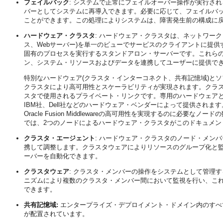
フェイルバック
: システムで正常にフェイルオーバー操作が実行さ
バーとしてシステムに再導入できます。必要に応じて、フェイルバ
ことができます。この処理によりシステムは、障害発生前の構成に
ハードウェア・クラスタ
: ハードウェア・クラスタは、ネットワーク
ス、Webサーバー)を単一のビューでサービスのクライアントに提
固有のプロセスを実行するスタンドアロン・サーバーです。これら
ン、システム・リソースおよびデータを連携してユーザーに提供で
特別なハードウェア(クラスタ・インターコネクト、共有記憶域)と
クラスタにより高可用性とスケーラビリティが実現されます。クラ
スタで使用されるプライベート・リンクです。専用のハードウェアと
IBM社、Dell社などのハードウェア・ベンダーによって提供され
Oracle Fusion Middlewareの高可用性を実現するのに
では、2つのノードによるハードウェア・クラスタがこのドキュメン
クラスタ・エージェント
: ハードウェア・クラスタのノード・メン
携して調整します。クラスタウェアによりリソースのグループ化と
ーバーを自動化できます。
クラスタウェア
: クラスタ・メンバーの操作をシステムとして管理
ニズムにより複数のクラスタ・メンバー間において監視を行い、こ
できます。
共有記憶域:
エンタープライズ・デプロイメント・ドメイン内のすべ
が配置されています。