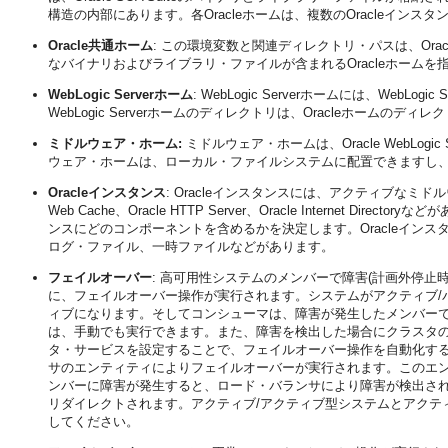
構造の内部にあります。各Oracleホームは、複数のOracleインスタンスや
Oracle共通ホーム
: この環境変数と関連ディレクトリ・パスは、Oracle Enterpri
なバイナリおよびライブラリ・ファイルが含まれるOracleホームを
WebLogic Serverホーム
: WebLogic Serverホームには、We
WebLogic Serverホームのディレクトリは、Oracleホー
ミドルウェア・ホーム:
ミドルウェア・ホームは、Oracle WebLog
ウェア・ホームは、ローカル・ファイルシステムに配置できますし、
Oracleインスタンス
: Oracleインスタンスには、アクティブなミ
Web Cache、Oracle HTTP Server、Oracle Intern
ンスにどのコンポーネントを含めるかを決定します。Oracleイン
ログ・ファイル、一時ファイルなどがあります。
フェイルオーバー
: 高可用性システムのメンバーで障害(計画外停
に、フェイルオーバー操作が実行されます。システムがアクティブ/
ィブになります。そしてコンシューマは、障害が発生したメンバー
は、手動でも実行できます。また、障害を検出した場合にクラスタ
タ・サービスを設定することで、フェイルオーバー操作を自動化する
サのエンティティによりフェイルオーバーが実行されます。このエ
ンバーに障害が発生すると、ロード・バランサにより障害が検出さ
リダイレクトされます。アクティブ/アクティブ型システムとアクテ
してください。