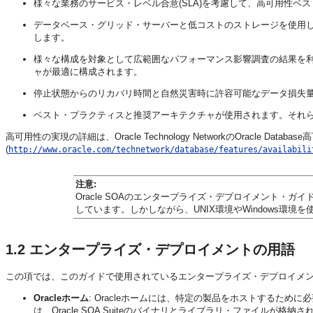
様々な業務の
サービス・レベル合意(SLA)を考慮して、高可用性
データベース・
グリッド・サーバーと低コストのストレージを使用
します。
様々な構成を対象として広範囲な
パフォーマンス影響調査の結果を
ャが最適に構成されます。
停止状態からのリカバリ時間と自然災害時に許容可能なデータ損失
ベスト・プラクティスと推奨アーキテクチャが使用されます。それ
高可用性の実現の詳細は、Oracle Technology NetworkのOracle Databa
(
http://www.oracle.com/technetwork/database/features/availabili
注意:
Oracle SOAのエンタープライズ・デプロイメント・ガ
しています。しかしながら、UNIX環境やWindows環
1.2
エンタープライズ・デプロイメントの用語
この項では、このガイドで使用されているエンタープライズ・デプロイメ
Oracleホーム
: Oracleホームには、特定の製品をホストするため
は、Oracle SOA Suiteのバイナリとライブラリ・ファイルが