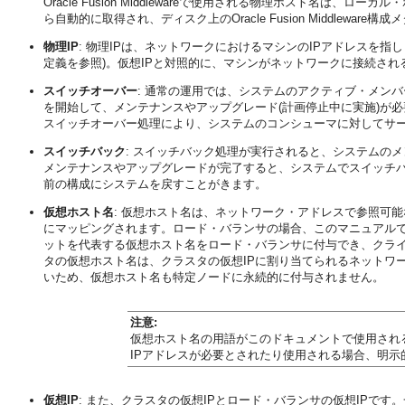
Oracle Fusion Middlewareで使用される物理ホスト名
ら自動的に取得され、ディスク上のOracle Fusion Middlewar
物理IP
: 物理IPは、ネットワークにおけるマシンのIPアドレスを
定義を参照)。仮想IPと対照的に、マシンがネットワークに接続さ
スイッチオーバー
: 通常の運用では、システムのアクティブ・メン
を開始して、メンテナンスやアップグレード(計画停止中に実施)が
スイッチオーバー処理により、システムのコンシューマに対してサ
スイッチバック
: スイッチバック処理が実行されると、システムの
メンテナンスやアップグレードが完了すると、システムでスイッチ
前の構成にシステムを戻すことがきます。
仮想ホスト名
: 仮想ホスト名は、ネットワーク・アドレスで参照可
にマッピングされます。ロード・バランサの場合、このマニュアル
ットを代表する仮想ホスト名をロード・バランサに付与でき、クラ
タの仮想ホスト名は、クラスタの
仮想IPに割り当てられるネットワ
いため、仮想ホスト名も特定ノードに永続的に付与されません。
注意:
仮想ホスト名の用語がこのドキュメントで使用され
IPアドレスが必要とされたり使用される場合、明示
仮想IP
: また、クラスタの仮想IPとロード・バランサの仮想IPで