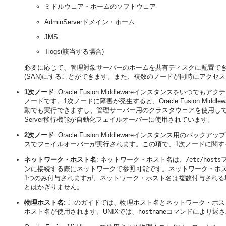
ミドルウェア・ホームのソフトウェア
AdminServerドメイン・ホーム
JMS
Tlogs(該当する場合)
必要に応じて、管理対象サーバーのホームを共有ディスクに配置できます。共有記憶域は、N
(SAN)にすることができます。また、複数のノードが同時にアク
1次ノード
: Oracle Fusion Middlewareインスタンス
ノードです。1次ノードに障害が発生すると、Oracle Fusion M
動でも実行できますし、管理サーバー用のクラスタウェアを使用して自動
Server移行機能が自動化フェイルオーバーに使用されています。
2次ノード
: Oracle Fusion Middlewareインスタン
スでフェイルオーバーが実行されます。この項で、1次ノードに関す
ネットワーク・ホスト名
: ネットワーク・ホスト名は、
/etc/hosts
ンに接続する際にネットワークで参照可能です。ネットワーク・ホ
1つのみ付与されますが、ネットワーク・ホスト名は複数付与され
とはかぎりません。
物理ホスト名
: このガイドでは、物理ホスト名とネットワーク・ホ
ホスト名が使用されます。UNIXでは、
コマンドにより返さ
hostname