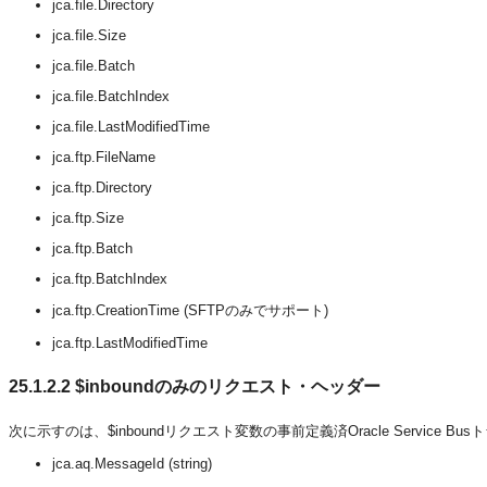
jca.file.Directory
jca.file.Size
jca.file.Batch
jca.file.BatchIndex
jca.file.LastModifiedTime
jca.ftp.FileName
jca.ftp.Directory
jca.ftp.Size
jca.ftp.Batch
jca.ftp.BatchIndex
jca.ftp.CreationTime (SFTPのみでサポート)
jca.ftp.LastModifiedTime
25.1.2.2
$inboundのみのリクエスト・ヘッダー
次に示すのは、$inboundリクエスト変数の事前定義済Oracle Service 
jca.aq.MessageId (string)