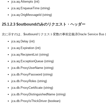
jca.aq.Attempts (int)
jca.aq.EnqueueTime (string)
jca.aq.OrigMessageId (string)
25.1.2.3
$outboundのみのリクエスト・ヘッダー
次に示すのは、$outboundリクエスト変数の事前定義済Oracle Service
jca.aq.Delay (int)
jca.aq.Expiration (int)
jca.aq.RecipientList (string)
jca.aq.ExceptionQueue (string)
jca.db.ProxyUserName (string)
jca.db.ProxyPassword (string)
jca.db.ProxyRoles (string)
jca.db.ProxyCertificate (string)
jca.db.ProxyDistinguishedName (string)
jca.db.ProxyIsThickDriver (boolean)