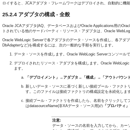
ロイすると、JCAアダプタ・フレームワークはデプロイされ、自動的に機
25.2.4
アダプタの構成 - 全般
Oracle JCAアダプタ(AQ、データベースおよびOracle Applications用の
トされている他のサードパーティ・リソース・アダプタは、Oracle WebLo
Oracle WebLogic Serverで各アダプタのデータ・ソースを作成し、各アダプ
DbAdapterなど)を構成するには、次の一般的な手順を実行します。
データ・ソースを作成します。Oracle WebLogic Server
デプロイされたリソース・アダプタを構成します。Oracle WebLo
ます。
「デプロイメント」
→
アダプタ
→
「構成」
→
「アウトバウン
新しいデータ・ソースに基づく新しい接続プール・ファクトリを
す。このファイルは接続ファクトリの構成設定を永続化しま
接続プール・ファクトリを作成したら、名前をクリックして
は
datasourceName
(非XAデータ・ソース用)の
「プロパティ」
注意:
データ・ソースの名前を入力してから、カー