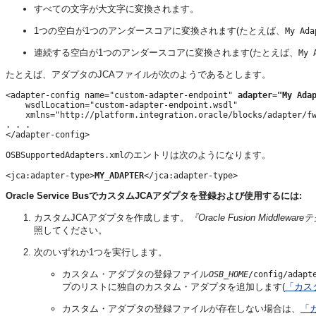
すべての文字が大文字に変換されます。
1つの空白が1つのアンダースコアに変換されます(たとえば、
My Ada
連続する空白が1つのアンダースコアに変換されます(たとえば、
My 
たとえば、アダプタのJCAファイルが次のようであるとします。
<adapter-config name="custom-adapter-endpoint" 
adapter="My Ada
    wsdlLocation="custom-adapter-endpoint.wsdl" 

    xmlns="http://platform.integration.oracle/blocks/adapter/fw
. . .

のエントリは次のようになります。
OSBSupportedAdapters.xml
<jca:adapter-type>
MY_ADAPTER
Oracle Service BusでカスタムJCAアダプタを登録および使用するには:
カスタムJCAアダプタを作成します。
『Oracle Fusion Mid
照してください。
次のいずれか1つを実行します。
カスタム・アダプタの登録ファイル
OSB_HOME
/config/adapt
プのリストに独自のカスタム・アダプタを追加します(
「カス
カスタム・アダプタの登録ファイルが存在しない場合は、
「