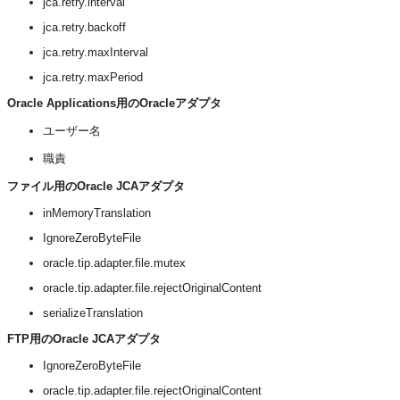
jca.retry.interval
jca.retry.backoff
jca.retry.maxInterval
jca.retry.maxPeriod
Oracle Applications用のOracleアダプタ
ユーザー名
職責
ファイル用のOracle JCAアダプタ
inMemoryTranslation
IgnoreZeroByteFile
oracle.tip.adapter.file.mutex
oracle.tip.adapter.file.rejectOriginalContent
serializeTranslation
FTP用のOracle JCAアダプタ
IgnoreZeroByteFile
oracle.tip.adapter.file.rejectOriginalContent