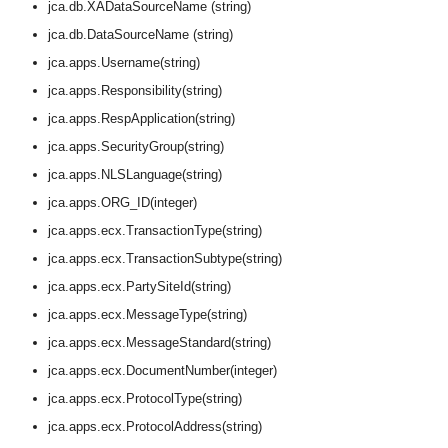
jca.db.XADataSourceName (string)
jca.db.DataSourceName (string)
jca.apps.Username(string)
jca.apps.Responsibility(string)
jca.apps.RespApplication(string)
jca.apps.SecurityGroup(string)
jca.apps.NLSLanguage(string)
jca.apps.ORG_ID(integer)
jca.apps.ecx.TransactionType(string)
jca.apps.ecx.TransactionSubtype(string)
jca.apps.ecx.PartySiteId(string)
jca.apps.ecx.MessageType(string)
jca.apps.ecx.MessageStandard(string)
jca.apps.ecx.DocumentNumber(integer)
jca.apps.ecx.ProtocolType(string)
jca.apps.ecx.ProtocolAddress(string)