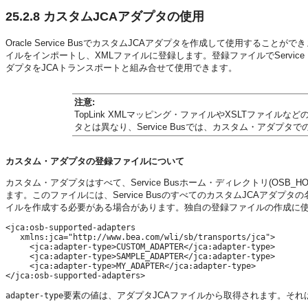
25.2.8
カスタムJCAアダプタの使用
Oracle Service BusでカスタムJCAアダプタを作成して使用することができます
イルをインポートし、XMLファイルに登録します。登録ファイルでServic
ダプタをJCAトランスポートと組み合せて使用できます。
注意:
TopLink XMLマッピング・ファイルやXSLTファイルなど
タとは異なり、Service Busでは、カスタム・アダプ
カスタム・アダプタの登録ファイルについて
カスタム・アダプタはすべて、Service Busホーム・ディレクトリ(
OSB_H
ます。このファイルには、Service BusのすべてのカスタムJCAアダ
イルを作成する必要がある場合があります。独自の登録ファイルの作成に
<jca:osb-supported-adapters 

   xmlns:jca="http://www.bea.com/wli/sb/transports/jca">

     <jca:adapter-type>CUSTOM_ADAPTER</jca:adapter-type>

     <jca:adapter-type>SAMPLE_ADAPTER</jca:adapter-type>

     <jca:adapter-type>MY_ADAPTER</jca:adapter-type>

要素の値は、アダプタJCAファイルから取得されます。それ
adapter-type