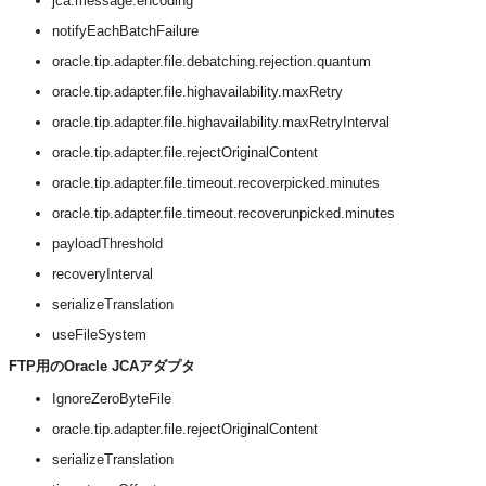
jca.message.encoding
notifyEachBatchFailure
oracle.tip.adapter.file.debatching.rejection.quantum
oracle.tip.adapter.file.highavailability.maxRetry
oracle.tip.adapter.file.highavailability.maxRetryInterval
oracle.tip.adapter.file.rejectOriginalContent
oracle.tip.adapter.file.timeout.recoverpicked.minutes
oracle.tip.adapter.file.timeout.recoverunpicked.minutes
payloadThreshold
recoveryInterval
serializeTranslation
useFileSystem
FTP用のOracle JCAアダプタ
IgnoreZeroByteFile
oracle.tip.adapter.file.rejectOriginalContent
serializeTranslation