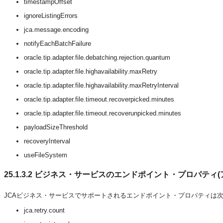
timestampOffset
ignoreListingErrors
jca.message.encoding
notifyEachBatchFailure
oracle.tip.adapter.file.debatching.rejection.quantum
oracle.tip.adapter.file.highavailability.maxRetry
oracle.tip.adapter.file.highavailability.maxRetryInterval
oracle.tip.adapter.file.timeout.recoverpicked.minutes
oracle.tip.adapter.file.timeout.recoverunpicked.minutes
payloadSizeThreshold
recoveryInterval
useFileSystem
25.1.3.2
ビジネス・サービスのエンドポイント・プロパティ(
JCAビジネス・サービスでサポートされるエンドポイント・プロパティは
jca.retry.count