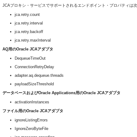
JCAプロキシ・サービスでサポートされるエンドポイント・プロパティは
jca.retry.count
jca.retry.interval
jca.retry.backoff
jca.retry.maxInterval
AQ用のOracle JCAアダプタ
DequeueTimeOut
ConnectionRetryDelay
adapter.aq.dequeue.threads
payloadSizeThreshold
データベースおよびOracle Applications用のOracle JCAアダプタ
activationInstances
ファイル用のOracle JCAアダプタ
ignoreListingErrors
IgnoreZeroByteFile