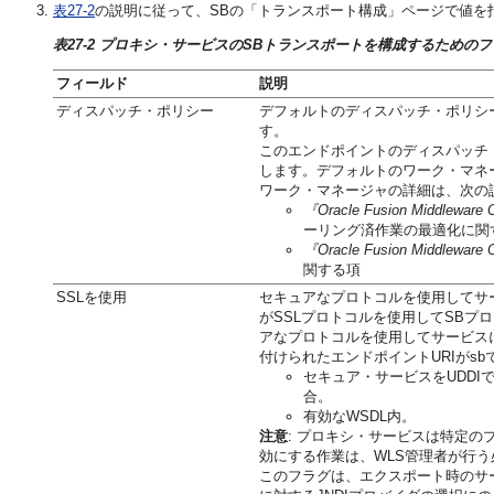
表27-2
の説明に従って、SBの「トランスポート構成」ページで値を
表27-2 プロキシ・サービスのSBトランスポートを構成するための
フィールド
説明
ディスパッチ・ポリシー
デフォルトのディスパッチ・ポリシ
す。
このエンドポイントのディスパッチ・ポリ
します。デフォルトのワーク・マネ
ワーク・マネージャの詳細は、次の
『Oracle Fusion Middlew
ーリング済作業の最適化に関
『Oracle Fusion Middlewa
関する項
SSLを使用
セキュアなプロトコルを使用してサ
がSSLプロトコルを使用してSB
アなプロトコルを使用してサービス
付けられたエンドポイントURIがsb
セキュア・サービスをUDD
合。
有効なWSDL内。
注意
: プロキシ・サービスは特定の
効にする作業は、WLS管理者が行
このフラグは、エクスポート時のサー