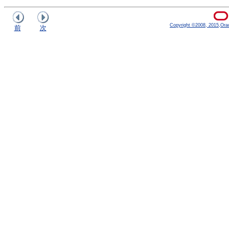
Copyright ©2008, 2015,Oracle
前
次