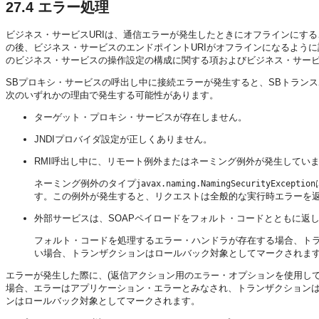
27.4
エラー処理
ビジネス・サービスURIは、通信エラーが発生したときにオフラインにす
の後、ビジネス・サービスのエンドポイントURIがオフラインになるよう
のビジネス・サービスの操作設定の構成に関する項およびビジネス・サービ
SBプロキシ・サービスの呼出し中に接続エラーが発生すると、SBトラン
次のいずれかの理由で発生する可能性があります。
ターゲット・プロキシ・サービスが存在しません。
JNDIプロバイダ設定が正しくありません。
RMI呼出し中に、リモート例外またはネーミング例外が発生してい
ネーミング例外のタイプ
javax.naming.NamingSecurityException
す。この例外が発生すると、リクエストは全般的な実行時エラーを
外部サービスは、SOAPペイロードをフォルト・コードとともに返
フォルト・コードを処理するエラー・ハンドラが存在する場合、ト
い場合、トランザクションはロールバック対象としてマークされま
エラーが発生した際に、(返信アクション用の
・オプションを使用し
エラー
場合、エラーはアプリケーション・エラーとみなされ、トランザクション
ンはロールバック対象としてマークされます。