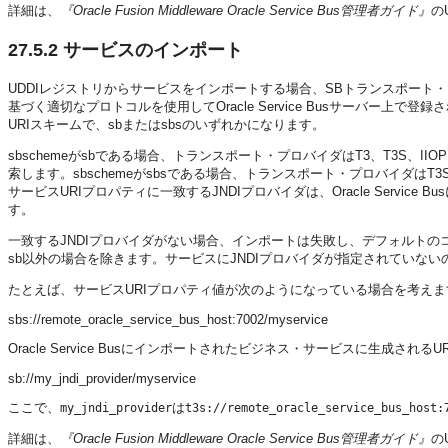
詳細は、
『Oracle Fusion Middleware Oracle Service Bus管理者ガイド』
の
27.5.2
サービスのインポート
UDDIレジストリからサービスをインポートする場合、SBトランスポート・プロバイ
基づく適切なプロトコルを使用してOracle Service Busサーバー上で
URIスキームで、sbまたはsbsのいずれかになります。
sbschemeがsbである場合、トランスポート・プロバイダはT3、T3S、IIO
索します。sbschemeがsbsである場合、トランスポート・プロバイダはT3
サービスURIプロパティに一致するJNDIプロバイダは、Oracle Servi
す。
一致するJNDIプロバイダがない場合、インポートは失敗し、デフォルトの
sb以外の場合を除きます。サービスにJNDIプロバイダが指定されていな
たとえば、サービスURIプロパティ値が次のようになっている場合を考えま
sbs://remote_oracle_service_bus_host:7002/myservice
Oracle Service Busにインポートされたビジネス・サービスに生成され
sb://my_jndi_provider/myservice
ここで、
は
my_jndi_provider
t3s://remote_oracle_service_bus_host:
詳細は、
『Oracle Fusion Middleware Oracle Service Bus管理者ガイド』
の