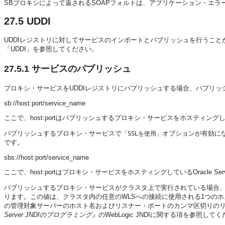
SBプロキシによって返されるSOAPフォルトは、アプリケーション・エラ
27.5
UDDI
UDDIレジストリに対してサービスのインポートとパブリッシュを行うこと
「UDDI」を参照してください。
27.5.1
サービスのパブリッシュ
プロキシ・サービスをUDDIレジストリにパブリッシュする場合、パブリッ
sb://host:port/service_name
ここで、host:portはパブリッシュするプロキシ・サービスをホスティングして
パブリッシュするプロキシ・サービスで
オプションが有効に
「SSLを使用」
です。
sbs://host:port/service_name
ここで、host:portはプロキシ・サービスをホスティングしているOracle 
パブリッシュするプロキシ・サービスがクラスタ上で実行されている場合
ります。この値は、クラスタ内の任意のWLSへの接続に使用される1つのホスト名
の管理対象サーバーのホスト名およびリスナー・ポートのカンマ区切りの
Server JNDIのプログラミング』
のWebLogic JNDIに関する項を参照して