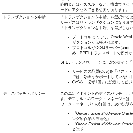
静的またはパススルーなど、構成できる
ードにアクセスできる必要があります。
トランザクションを中断
「トランザクションを中断」を選択する
サービスは非トランザクションになりま
「トランザクションを中断」を選択しな
プロトコルによって、Oracle WebL
ザクションが伝播されます。
プロトコルがOC4Jサーバー(orm
め、BPELトランスポートで例外
BPELトランスポートでは、次の状況で
サービスの品質(QoS)を「ベス
では、QoSをサポートしていない
QoSを「必ず1回」に設定してビ
ディスパッチ・ポリシー
このエンドポイントのディスパッチ・ポリシーに
す。デフォルトのワーク・マネージャは
ワーク・マネージャの詳細は、次の説明
『Oracle Fusion Middleware O
ング済作業の最適化」
『Oracle Fusion Middleware Or
る説明