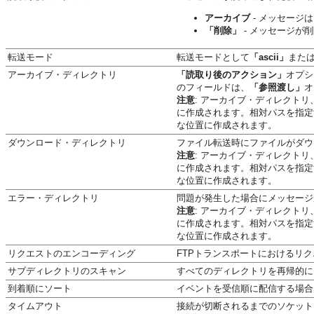
アーカイブ
- メッセージ
「削除」
- メッセージが
転送モード
転送モードとして
「ascii」
また
アーカイブ・ディレクトリ
「読取り後のアクション」
オプシ
のフィールドは、
「参照渡し」
オ
注意
: アーカイブ・ディレクト
に作成されます。相対パスを指定すると
な位置に作成されます。
ダウンロード・ディレクトリ
ファイル転送時にファイルがダウ
注意
: アーカイブ・ディレクト
に作成されます。相対パスを指定すると
な位置に作成されます。
エラー・ディレクトリ
問題が発生した場合にメッセージ
注意
: アーカイブ・ディレクト
に作成されます。相対パスを指定すると
な位置に作成されます。
リクエストのエンコーディング
FTPトランスポートにおけるリ
サブディレクトリのスキャン
すべてのディレクトリを再帰的に
到着順にソート
イベントを受信順に配信する場合
タイムアウト
接続が切断されるまでのソケット