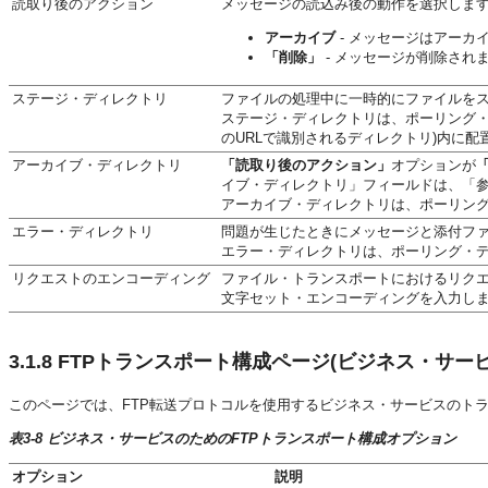
読取り後のアクション
メッセージの読込み後の動作を選択しま
アーカイブ
- メッセージはアーカ
「削除」
- メッセージが削除され
ステージ・ディレクトリ
ファイルの処理中に一時的にファイルを
ステージ・ディレクトリは、ポーリング・ディレク
のURLで識別されるディレクトリ)内に配
アーカイブ・ディレクトリ
「読取り後のアクション」
オプションが
イブ・ディレクトリ」フィールドは、「
アーカイブ・ディレクトリは、ポーリン
エラー・ディレクトリ
問題が生じたときにメッセージと添付フ
エラー・ディレクトリは、ポーリング・
リクエストのエンコーディング
ファイル・トランスポートにおけるリク
文字セット・エンコーディングを入力し
3.1.8
FTPトランスポート構成ページ(ビジネス・サービ
このページでは、FTP転送プロトコルを使用するビジネス・サービスのト
表3-8 ビジネス・サービスのためのFTPトランスポート構成オプション
オプション
説明