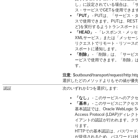
し」に設定されている場合は、「サ
ス・サービスでGETを使用できま
「PUT」
- PUTは、「サービス
スで使用できます。PUTは、RE
ど)を実行するようトランスポート
「HEAD」
- 「レスポンス・メッ
XMLサービス」または「メッセージ
リクエストでリモート・リソース
スポートに通知します。
「削除」
- 「削除」は、「サービ
ービスで使用できます。「削除」は
す。
注意
: $outbound/transport/re
選択したどのメソッドよりもその値が優
認証
次のいずれか1つを選択します:
「なし」
- このサービスへのアク
「基本」
- このサービスにアクセ
基本認証では、Oracle WebLogic
Access Protocol (LDAP)
イアントの認証が行われます。クラ
ります。
HTTPでの基本認証は、パスワー
が提供されるため、パスワードはH