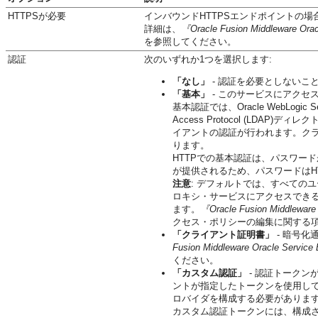
HTTPSが必要
インバウンドHTTPSエンドポイントの
詳細は、
『Oracle Fusion Middleware 
を参照してください。
認証
次のいずれか1つを選択します:
「なし」
- 認証を必要としないこ
「基本」
- このサービスにアクセ
基本認証では、Oracle WebLogic
Access Protocol (LDAP)
イアントの認証が行われます。クラ
ります。
HTTPでの基本認証は、パスワー
が提供されるため、パスワードはH
注意
: デフォルトでは、すべての
ロキシ・サービスにアクセスでき
ます。
『Oracle Fusion Middlew
クセス・ポリシーの編集に関する
「クライアント証明書」
- 暗号化
Fusion Middleware Oracle Se
ください。
「カスタム認証」
- 認証トークン
ントが指定したトークンを使用して設定
ロバイダを構成する必要がありま
カスタム認証トークンには、構成されたO