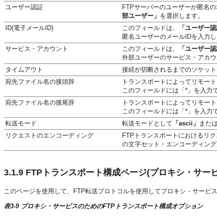
ユーザー認証
FTPサーバーのユーザーが匿名
部ユーザー」
を選択します。
ID(電子メールID)
このフィールドは、
「ユーザー認
匿名ユーザーのメールIDを入力
サービス・アカウント
このフィールドは、
「ユーザー認
外部ユーザーのサービス・アカウ
タイムアウト
接続が切断されるまでのソケット
宛先ファイル名の接頭辞
トランスポートによってリモート
このフィールドには「*」を入力
宛先ファイル名の接尾辞
トランスポートによってリモート
このフィールドには「*」を入力
転送モード
転送モードとして
「ascii」
また
リクエストのエンコーディング
FTPトランスポートにおけるリ
の文字セット・エンコーディング
3.1.9
FTPトランスポート構成ページ(プロキシ・サービ
このページを使用して、FTP転送プロトコルを使用してプロキシ・サービ
表3-9 プロキシ・サービスのためのFTPトランスポート構成オプション