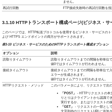
ません。
再試行回数
FTP接続失敗時の再試行回数を
3.1.10
HTTPトランスポート構成ページ(ビジネス・サ
このページでは、HTTP転送プロトコルを使用するビジネス・サービスのトラ
よび HTTPS エンドポイントの両方がサポートされます。
表3-10 ビジネス・サービスのためのHTTPトランスポート構成オプション
オプション
説明
読取りタイムアウト
読取りタイムアウトまでの間隔を秒単位
値0ではタイムアウトが行われません。
接続タイムアウト
接続タイムアウトまでの間隔を秒単位で入力し
エラーが生成されます。
値0ではタイムアウトが行われません。
HTTPリクエスト・メソッド
このパラメータにより、リクエストで次の
「POST」
- HTTPリクエスト
りとりはクライアントから認識でき
実行するか、またはリクエストの
「GET」
- リクエストの一部と
文字列内のリクエストURLに追加