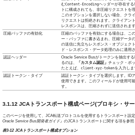
む
ヘッダーが存在する
Content-Encoding
トに構成されても、非圧縮リクエストを
このオプションを選択しない場合、クラ
リクエストは拒絶されます。クライアン
レスポンスは、圧縮されずに送信されま
圧縮バッファの有効化
圧縮のバッファを有効にする場合は、こ
ー・バッファに書き込まれ、圧縮データ
の送信に先立ちレスポンス・オブジェク
ド・レスポンス・データ処理のみに適用
認証ヘッダー
Oracle Service Busがトークンを抽出す
るのは、
「カスタム認証」
チェック・ボ
たとえば、
を入力しま
client-xyz-token
認証トークン・タイプ
認証トークン・タイプを選択します。ID
使用できます。このフィールドが使用可
す。
3.1.12
JCAトランスポート構成ページ(プロキシ・サ
このページを使用して、JCA転送プロトコルを使用するトランスポート設定
Oracle Service Bus開発者ガイド』
のJCAトランスポートに関する項を参
表3-12 JCAトランスポート構成オプション