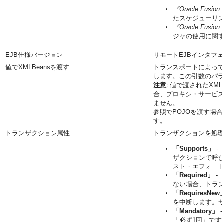
『Oracle Fusio
たスケジューリ
『Oracle Fusio
ジャの使用に関
EJB仕様バージョン
リモートEJBインタフ
値でXMLBeansを渡す
トランスポートによってP
します。この引数のパラ
注意:
値で渡されたXM
合、プロキシ・サービス
ません。
参照でPOJOを渡す
す。
トランザクション属性
トランザクションを処
「Supports」
-
ザクションで呼
スト・エフォー
「Required」
-
ない場合、トラ
「RequiresNew
を中断します。
「Mandatory」
「必ず1回」です