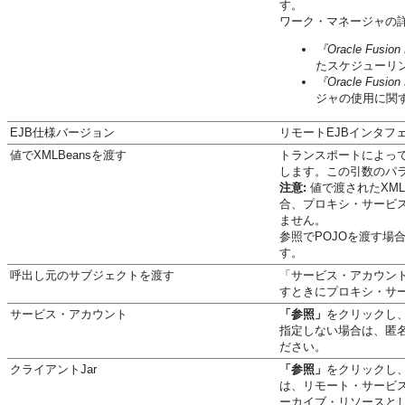
す。
ワーク・マネージャの
『Oracle Fusio
たスケジューリ
『Oracle Fusio
ジャの使用に関
EJB仕様バージョン
リモートEJBインタフ
値でXMLBeansを渡す
トランスポートによってP
します。この引数のパラ
注意:
値で渡されたXM
合、プロキシ・サービス
ません。
参照でPOJOを渡す
す。
呼出し元のサブジェクトを渡す
「サービス・アカウント」
すときにプロキシ・サ
サービス・アカウント
「参照」
をクリックし
指定しない場合は、匿
ださい。
クライアントJar
「参照」
をクリックし、
は、リモート・サービ
ーカイブ・リソースと