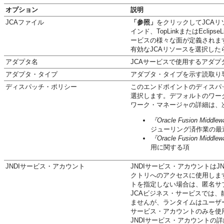
オプション
説明
JCAファイル
「参照」
をクリックしてJCAリ
インド、TopLinkまたはEcl
ービスの様々な面が定義されま
有効なJCAリソースを選択し
アダプタ名
JCAサービスで使用するアダ
アダプタ・タイプ
アダプタ・タイプを示す読取り
ディスパッチ・ポリシー
このエンドポイントのディスパッチ・
選択します。デフォルトのワー
ワーク・マネージャの詳細は、
『Oracle Fusion Midd
ジューリング済作業の最
『Oracle Fusion Middl
用に関する項
JNDIサービス・アカウント
JNDIサービス・アカウントは
クトリへのアクセスに使用しま
トを指定しない場合は、匿名サ
JCAビジネス・サービスでは、
ませんが、ランタイムはユーザー
サービス・アカウントのみを使
JNDIサービス・アカウントの