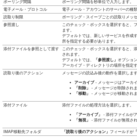
ポーリング間隔
ポーリング間隔を秒単位で入力します。
電子メール・プロトコル
電子メール・アカウントのサーバーの種類と
読取り制限
ポーリング・スイープごとの読取りメッセ
参照渡し
このチェック・ボックスを選択すると、
ます。
デフォルトでは、新しいサービスを作成
所を指定する必要があります。
添付ファイルを参照として渡す
このチェック・ボックスを選択すると、
されます。
デフォルトでは、
「参照渡し」
オプショ
アーカイブ・ディレクトリの場所を指定
読取り後のアクション
メッセージの読込み後の動作を選択しま
アーカイブ
- メッセージはアーカ
「削除」
- メッセージが削除され
「移動」
- メッセージが移動され
添付ファイル
添付ファイルの処理方法を選択します。
「アーカイブ」
- 添付ファイルが
「無視」
- 添付ファイルが無視さ
IMAP移動先フォルダ
「読取り後のアクション」
フィールドが