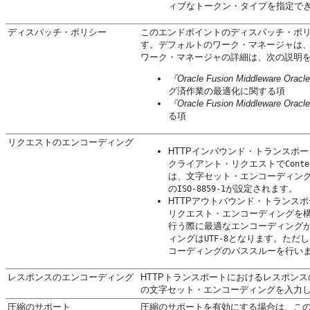
ィブなトークン・タイプを指定で
ディスパッチ・ポリシー
このエンドポイントのディスパッチ・ポリシーに
す。デフォルトのワーク・マネージャは
ワーク・マネージャの詳細は、次の説明
『Oracle Fusion Middleware O
グ済作業の最適化に関する項
『Oracle Fusion Middleware Or
る項
リクエストのエンコーディング
HTTPインバウンド・トランスポ
クライアント・リクエストで
Conte
は、文字セット・エンコーディン
の
が設定されます。
ISO-8859-1
HTTPアウトバウンド・トランス
リクエスト・エンコーディングを構成し
行う際に最適なエンコーディング
ィングは
となります。ただし
UTF-8
コーディングのパススルーを行い
レスポンスのエンコーディング
HTTPトランスポートにおけるレスポン
の文字セット・エンコーディングを入力
圧縮のサポート
圧縮のサポートを有効にする場合は、こ