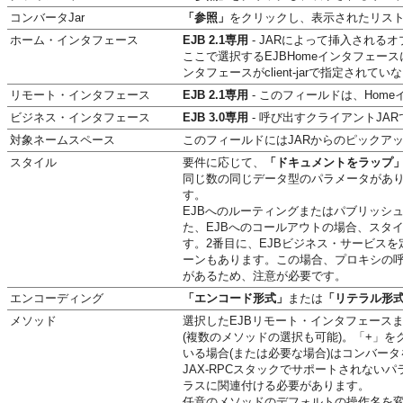
コンバータJar
「参照」
をクリックし、表示されたリスト
ホーム・インタフェース
EJB 2.1専用
- JARによって挿入されるオ
ここで選択するEJBHomeインタフェー
ンタフェースがclient-jarで指定され
リモート・インタフェース
EJB 2.1専用
- このフィールドは、Ho
ビジネス・インタフェース
EJB 3.0専用
- 呼び出すクライアントJA
対象ネームスペース
このフィールドにはJARからのピックア
スタイル
要件に応じて、
「ドキュメントをラップ
同じ数の同じデータ型のパラメータがあ
す。
EJBへのルーティングまたはパブリッシ
た、EJBへのコールアウトの場合、スタ
す。2番目に、EJBビジネス・サービスを
ーンもあります。この場合、プロキシの呼
があるため、注意が必要です。
エンコーディング
「エンコード形式」
または
「リテラル形
メソッド
選択したEJBリモート・インタフェース
(複数のメソッドの選択も可能)。「+」
いる場合(または必要な場合)はコンバー
JAX-RPCスタックでサポートされな
ラスに関連付ける必要があります。
任意のメソッドのデフォルトの操作名を変