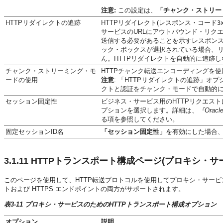
注意:
この設定は、
「チャンク・ストリー
HTTPリダイレクトの追跡
HTTPリダイレクト(レスポンス・コード
3
サービスのURLにアウトバウンド・リク
送信する必要があることを示すレスポンス
ック・ボックスが選択されている場合、リ
ん。HTTPリダイレクトを自動的に追跡
チャンク・ストリーミング・モ
HTTPチャンク転送エンコーディングを
ードの使用
注意
:
「HTTPリダイレクトの追跡」
オプ
クトと認証をチャンク・モードで自動的
セッション固定性
ビジネス・サービス用のHTTPリクエス
プションを選択します。詳細は、
『Oracl
る項を参照してください。
固定セッションID名
「セッション固定性」
を有効にした場合
3.1.11
HTTPトランスポート構成ページ(プロキシ・サ
このページを使用して、HTTP転送プロトコルを使用してプロキシ・サービス
トおよび HTTPS エンドポイントの両方がサポートされます。
表3-11 プロキシ・サービスのためのHTTPトランスポート構成オプション
オプション
説明