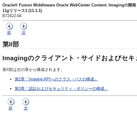
Oracle® Fusion Middleware Oracle WebCenter Content: Imagingの開発
11
g
リリース1 (11.1.1)
B72422-04
前
次
第II部
Imagingのクライアント・サイドおよびセ
第II部は次の章から構成されます。
第2章「Imaging APIへのクラス・パスの構成」
第3章「認証およびセキュリティ・ポリシーの構成」
前
次