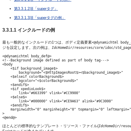
第3.3.1.2項「superタグ」
第3.3.1.3項「superタグの例」
3.3.1.1
インクルードの例
最も一般的なインクルードの1つは、ボディ定義要素
<@dynamichtml body_
ジを設定します。次の例は、
IdcHomeDir
/resources/core/idoc/std_pag
<@dynamichtml body_def@>

<!--Background image defined as part of body tag--->

<body

    <$if background_image$>

        background="<$HttpImagesRoot$><$background_image$>"

    <$elseif colorBackground$>

        bgcolor="<$colorBackground$>"

    <$endif$>

    <$if xpedioLook$>

        link="#663399" vlink="#CC9900"

    <$else$>

        link="#000000" vlink="#CE9A63" alink="#9C3000"

    <$endif$>

    marginwidth="0" marginheight="0" topmargin="0" leftmargin="
>

ほとんどの標準的なテンプレート・リソース・ファイル(
IdcHomeDir
/reso