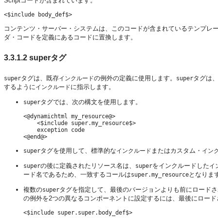
Scriptコードが含まれています。
コンテンツ・サーバー・システムは、このコードが含まれているテンプレ
ダ・コードを定義にあるコードに置換します。
3.3.1.2
superタグ
タグは、既存
の例外の定義に使用します。
タグは
super
インクルード
super
するように
に指示します。
インクルード
タグでは、次の構文を使用します。
super
<@dynamichtml my_resource@>

    <$include super.my_resource$>

    exception code

タグを使用して、標準的な
またはカスタム・
super
インクルード
イン
の後に定義されたリソース名は、
をインクルードした
super
super
イ
ード名であるため、一致するコールは
となりま
super.my_resource
複数の
タグを指定して、最後のバージョンよりも前にロードさ
super
の例外を2つの異なるコンポーネントに設定するには、最後にロード