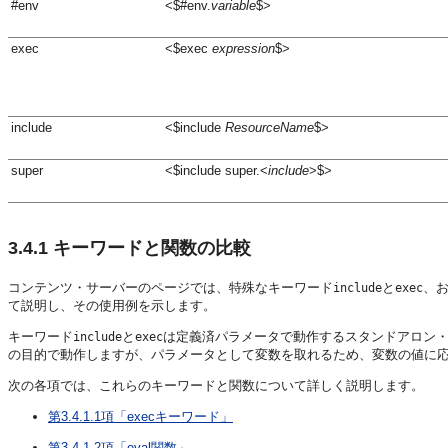
#env
<$#env.
variable
$>
exec
<$exec
expression
$>
include
<$include
ResourceName
$>
super
<$include super.<
include
>$>
3.4.1
キーワードと関数の比較
コンテンツ・サーバーのページでは、特殊なキーワード
と
、
include
exec
て説明し、その使用例を示します。
キーワード
と
は定義済パラメータで動作するスタンドアロン
include
exec
の目的で動作しますが、パラメータとして変数を取れるため、変数の値に応じてI
次の各項では、これらのキーワードと関数について詳しく説明します。
第3.4.1.1項「execキーワード」
第3.4.1.2項「eval関数」