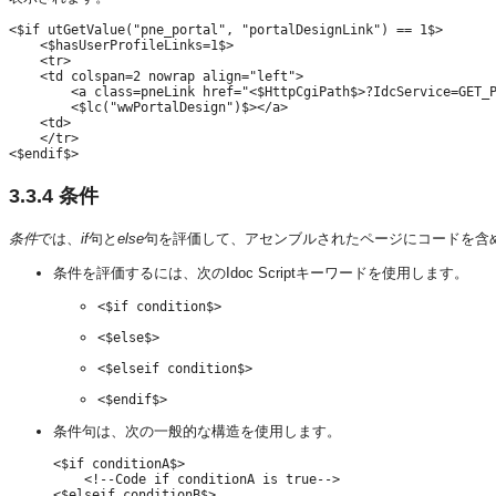
<$if utGetValue("pne_portal", "portalDesignLink") == 1$>

    <$hasUserProfileLinks=1$>

    <tr>

    <td colspan=2 nowrap align="left">

        <a class=pneLink href="<$HttpCgiPath$>?IdcService=GET_P
        <$lc("wwPortalDesign")$></a>

    <td>

    </tr>

3.3.4
条件
条件
では、
if
句と
else
句を評価して、アセンブルされたページにコードを含
条件を評価するには、次のIdoc Scriptキーワードを使用します。
<$
if condition$>
<$
else$>
<$
elseif condition$>
<$
endif$>
条件句は、次の一般的な構造を使用します。
<$if conditionA$>

    <!--Code if conditionA is true-->

<$elseif conditionB$>
