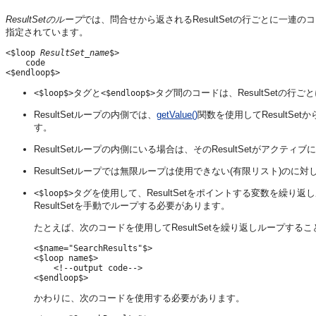
ResultSet
のループ
では、問合せから返されるResultSetの行ごとに一連の
指定されています。
<$loop 
ResultSet_name
$>

    code

タグと
タグ間のコードは、ResultSetの行
<$loop$>
<$endloop$>
ResultSetループの内側では、
getValue()
関数を使用してResultS
す。
ResultSetループの内側にいる場合は、そのResultSetがアクテ
ResultSetループでは無限ループは使用できない(有限リスト)のに対
タグを使用して、ResultSetをポイントする変数を繰り
<$loop$>
ResultSetを手動でループする必要があります。
たとえば、次のコードを使用してResultSetを繰り返しループする
<$name="SearchResults"$>

<$loop name$>

    <!--output code-->

かわりに、次のコードを使用する必要があります。