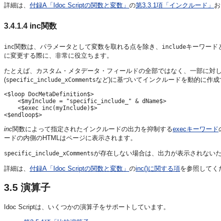
詳細は、
付録A「Idoc Scriptの関数と変数」
の
第3.3.1項「インクルード」
お
3.4.1.4
inc関数
関数は、パラメータとして変数を取れる点を除き、
キーワード
inc
include
に変更する際に、非常に役立ちます。
たとえば、カスタム・メタデータ・フィールドの全部ではなく、一部に対してIdoc
(
など)に基づいてインクルードを動的に作成
specific_include_xComments
<$loop DocMetaDefinition$>

    <$myInclude = "specific_include_" & dName$>

    <$exec inc(myInclude)$>

inc
関数によって指定されたインクルードの出力を抑制する
execキーワード
ードの内側のHTMLはページに表示されます。
が存在しない場合は、出力が表示されない
specific_include_xComments
詳細は、
付録A「Idoc Scriptの関数と変数」
の
inc()に関する項
を参照してく
3.5
演算子
Idoc Scriptは、いくつかの演算子をサポートしています。