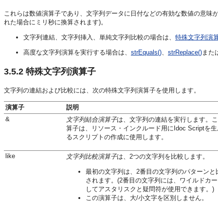
これらは数値演算子であり、文字列データに日付などの有効な数値の意味が
れた場合にミリ秒に換算されます)。
文字列連結、文字列挿入、単純文字列比較の場合は、
特殊文字列演
高度な文字列演算を実行する場合は、
strEquals()
、
strReplace()
また
3.5.2
特殊文字列演算子
文字列の連結および比較には、次の特殊文字列演算子を使用します。
演算子
説明
&
文字列結合演算子
は、文字列の連結を実行します。こ
算子は、リソース・インクルード用にIdoc Scriptを
るスクリプトの作成に使用します。
like
文字列比較演算子
は、2つの文字列を比較します。
最初の文字列は、2番目の文字列のパターンと
されます。(2番目の文字列には、ワイルドカ
してアスタリスクと疑問符が使用できます。)
この演算子は、大/小文字を区別しません。