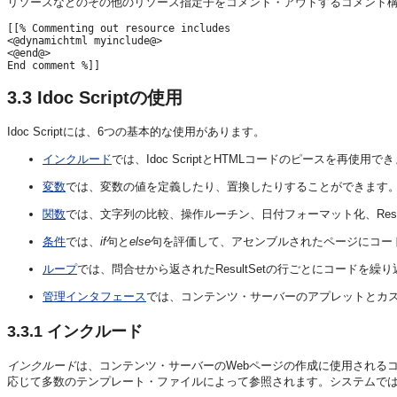
リソースなどのその他のリソース指定子をコメント・アウトするコメント
[[% Commenting out resource includes

<@dynamichtml myinclude@>

<@end@>

3.3
Idoc Scriptの使用
Idoc Scriptには、6つの基本的な使用があります。
インクルード
では、Idoc ScriptとHTMLコードのピースを再使用で
変数
では、変数の値を定義したり、置換したりすることができます
関数
では、文字列の比較、操作ルーチン、日付フォーマット化、Resu
条件
では、
if
句と
else
句を評価して、アセンブルされたページにコー
ループ
では、問合せから返されたResultSetの行ごとにコードを繰
管理インタフェース
では、コンテンツ・サーバーのアプレットとカスタマイ
3.3.1
インクルード
インクルード
は、コンテンツ・サーバーのWebページの作成に使用される
応じて多数のテンプレート・ファイルによって参照されます。システムで