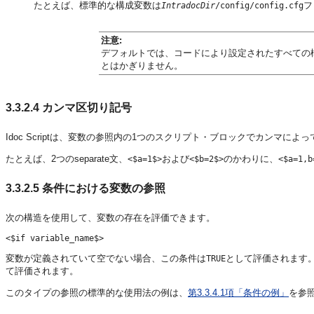
たとえば、標準的な構成変数は
フ
IntradocDir
/config/config.cfg
注意:
デフォルトでは、コードにより設定されたすべての
とはかぎりません。
3.3.2.4
カンマ区切り記号
Idoc Scriptは、変数の参照内の1つのスクリプト・ブロックでカンマ
たとえば、2つのseparate文、
および
のかわりに、
<$a=1$>
<$b=2$>
<$a=1,b
3.3.2.5
条件における変数の参照
次の構造を使用して、変数の存在を評価できます。
変数が定義されていて空でない場合、この条件は
として評価されます。
TRUE
て評価されます。
このタイプの参照の標準的な使用法の例は、
第3.3.4.1項「条件の例」
を参