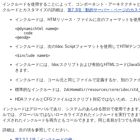
インクルードを使用することによって、コンポーネント・アーキテクチャ
クルードとカスタマイズの詳細は、
第7.3項「動的サーバー・ページのカス
インクルードは、HTMリソース・ファイルに次のフォーマットを使
<@
dynamichtml 
name
@>

    code

インクルードは、次のIdoc Scriptフォーマットを使用してHTM
<$include 
name
インクルードには、Idocスクリプトおよび有効なHTMLコード(Jav
きます。
インクルードは、コール元と同じファイルで定義するか、別のファ
標準的なインクルードは、
IdcHomeDir
/resources/core/idoc/std
HDAファイルとCFGファイルはスクリプト対応ではないため、こ
はグローバルであり、システムのあらゆる部分で使用できます。
インクルード
ルでは、グローバルではないローカライズされた
を実行できま
インクルード
イズされた
を両方ともコールできます。同じ名前が1つでも存
インクルード
詳細は、次の項を参照してください。
第3.3.1.1項「インクルードの例」