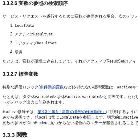
3.3.2.6
変数の参照の検索順序
サービス・リクエストを遂行するために変数が参照される場合、次のデフ
LocalData
アクティブResultSet
非アクティブResultSet
環境
たとえば、変数が環境に存在していて、それがアクティブResultSetのフィ
3.3.2.7
標準変数
特別な評価ロジック(
条件動的変数
など)を持たない標準変数は、
キ
#active
たとえば、タグ
は
と同等です。ただ
<$variable$>
<$#active.variable$>
トがデバッグ出力に印刷されます。
修飾子は、
第3.3.2.6項「変数の参照の検索順序」
に説明するように
#active
みから選択でき、
は常に
を参照します。明示的に
#local
LocalData
#active
変数の参照がDataBinderに見つからない場合のみエラーが報告されること
3.3.3
関数