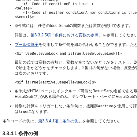
    <!--Code if conditionB is true-->

<$else$>

    <!--Code if neither conditionA nor conditionB is true-
式には、任意のIdoc Scriptの関数または変数が使用できます。
条件
詳細は、
第3.3.2.5項「条件における変数の参照」
を参照してくださ
ブール演算子
を使用して条件句を組み合わせることができます。た
最初の式では変数の有無と、変数が空でないかどうかをテストし、2
で始まるかどうかをチェックします。2番目の句がない場合、変数
は次のとおりです。
式がHTMLページにインクルード可能なResultSetの名前である
条件
ResultSetに行がある場合のみ、テンプレート・ページにResultS
特別な計算をトリガーしない条件句は、接頭辞
を使用して評
#active
は
になります。
true
条件コードの例は、
第3.3.4.1項「条件の例」
を参照してください。
3.3.4.1
条件の例