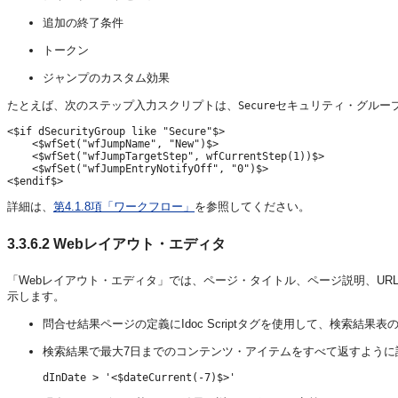
追加の終了条件
トークン
ジャンプのカスタム効果
たとえば、次のステップ入力スクリプトは、
セキュリティ・グルー
Secure
<$if dSecurityGroup like "Secure"$>

    <$wfSet("wfJumpName", "New")$>

    <$wfSet("wfJumpTargetStep", wfCurrentStep(1))$>

    <$wfSet("wfJumpEntryNotifyOff", "0")$>

詳細は、
第4.1.8項「ワークフロー」
を参照してください。
3.3.6.2
Webレイアウト・エディタ
「Webレイアウト・エディタ」では、ページ・タイトル、ページ説明、URL説
示します。
問合せ結果ページの定義にIdoc Scriptタグを使用して、検索結
検索結果で最大7日までのコンテンツ・アイテムをすべて返すように