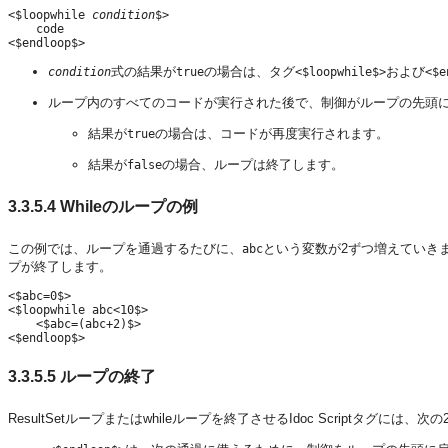
<$loopwhile 
condition
$>

    code

式の結果が
の場合は、タグ
および
condition
true
<$loopwhile$>
<$e
ループ内のすべてのコードが実行された後で、制御がループの先頭
結果が
の場合は、コードが再度実行されます。
true
結果が
の場合、ループは終了します。
false
3.3.5.4
Whileのループの例
この例では、ループを通過するたびに、
という変数が2ずつ増えていきま
abc
プが終了します。
<$abc=0$>

<$loopwhile abc<10$>

    <$abc=(abc+2)$>

3.3.5.5
ループの終了
ResultSetループまたはwhileループを終了させるIdoc Scriptタグには、