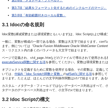
第3.6項「メタデータ・フィールド」
第3.7項「結果をフォーマット化するためのインクルードのマージ」
第3.8項「有効範囲付きローカル変数」
3.1
Idocの命名規則
Idoc変数(
構成変数
または
環境変数
ともいいます)は、Idoc Scriptおよ
一般に、変数が構成の一部である場合、変数は大文字で始まります。
confi
ます。例については
『Oracle Fusion Middleware Oracle WebCenter
ス・リクエスト内の多くのパラメータも大文字で始まります。
ページで定義され、
などのファイルで導出されて使用される
std_page.htm
executeService関数に関する項
を参照してください。変数は環境変数また
オブジェクトを定義するために変数を使用する場合、その変数は、定義し
いては、
付録A「Idoc Scriptの関数と変数」
の
wfSet()に関する項
を参照して
まります。たとえば、ほとんどの文字列操作関数は
で始まります。あるいは
str
カスタム・メタデータ・フィールドではないデータベース列名はすべて、
タデータのデータベース列名はすべて、小文字の
で始まります。
x
3.2
Idoc Scriptの構文