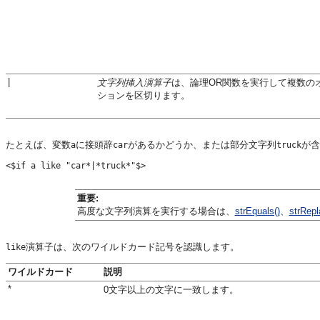
|
文字列挿入演算子
は、論理OR関数を実行して複数の
ションを区切ります。
たとえば、変数
に接頭辞
があるかどうか、または部分文字列
が含
a
car
truck
重要:
高度な文字列演算を実行する場合は、
strEquals()
、
strRepl
演算子は、次のワイルドカード記号を認識します。
like
ワイルドカード
説明
*
0文字以上の文字に一致します。