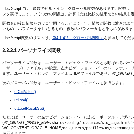
Idoc Scriptには、多数のビルトイン・グローバル関数があります。関数
ンを実行します。いくつかの関数は、計算または比較の結果などの結果も
関数名の後に情報をカッコで閉じることによって、情報が関数に渡されま
いもの、パラメータを1つとるもの、複数のパラメータをとるものがありま
Idoc Script関数のリストは、
第4.1.4項「グローバル関数」
を参照してくだ
3.3.3.1
パーソナライズ関数
パーソナライズ関数は、
ユーザー・トピック・ファイル
とも呼ばれるパー
ーザー・プロファイル」の設定、左ナビゲーション・バーのパーソナル・
ます。ユーザー・トピック・ファイルはHDAファイルであり、
WC_CONTENT
次のグローバル関数は、ユーザー・トピック・ファイルを参照します。
utGetValue()
utLoad()
utLoadResultSet()
たとえば、ユーザーの左ナビゲーション・バーにある「ポータル・デザイ
(
リ
WC_CONTENT_ORACLE_HOME
/shared/config/resources/std_page.htm
WC_CONTENT_ORACLE_HOME
us
username
/data/users/profiles/
/
/p
表示されます。