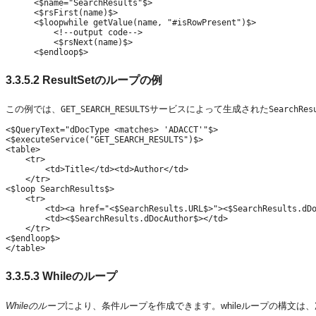
<$name="SearchResults"$>

<$rsFirst(name)$>

<$loopwhile getValue(name, "#isRowPresent")$>

    <!--output code-->

    <$rsNext(name)$>

3.3.5.2
ResultSetのループの例
この例では、
サービスによって生成された
GET_SEARCH_RESULTS
SearchRes
<$QueryText="dDocType <matches> 'ADACCT'"$>

<$executeService("GET_SEARCH_RESULTS")$>

<table>

    <tr>

        <td>Title</td><td>Author</td>

    </tr>

<$loop SearchResults$>

    <tr>

        <td><a href="<$SearchResults.URL$>"><$SearchResults.dDo
        <td><$SearchResults.dDocAuthor$></td>

    </tr>

<$endloop$>

3.3.5.3
Whileのループ
While
のループ
により、条件ループを作成できます。whileループの構文は