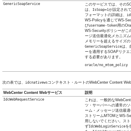
GenericSoapService
このサービスでは、そのS
は、
が設定され
IsSoap=1
フォーマットの詳細は、
id
WS-Policyを通じてWS-Sec
び
用のOr
username-token
WS-Securityポリ
ージ送信最適化メカニズム
メモリーを超えるサイズの
は、
GenericSoapService
ーを適用するSOAPリク
する必要があります。
次の表では、
コンテキスト・ルートのWebCenter Content
idcnativews
WebCenter Content Webサービス
説明
IdcWebRequestService
これは、一般的なWebCen
ツ・サーバーへの通常のソ
ーム・メッセージ送信最適
ストリームMTOMとWS-S
用しないでください。スト
ず
を
IdcWebLoginService