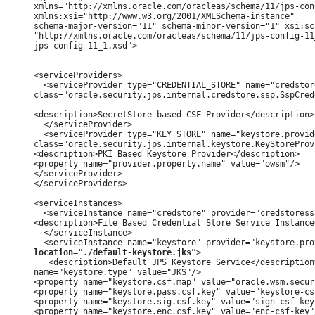
xmlns="http://xmlns.oracle.com/oracleas/schema/11/jps-con
xmlns:xsi="http://www.w3.org/2001/XMLSchema-instance"

schema-major-version="11" schema-minor-version="1" xsi:sc
"http://xmlns.oracle.com/oracleas/schema/11/jps-config-11_
jps-config-11_1.xsd">

<serviceProviders>        

  <serviceProvider type="CREDENTIAL_STORE" name="credstore
class="oracle.security.jps.internal.credstore.ssp.SspCred
<description>SecretStore-based CSF Provider</description> 
  </serviceProvider>

  <serviceProvider type="KEY_STORE" name="keystore.provide
class="oracle.security.jps.internal.keystore.KeyStoreProv
<description>PKI Based Keystore Provider</description>

<property name="provider.property.name" value="owsm"/>

</serviceProvider>

</serviceProviders>    

<serviceInstances>        

  <serviceInstance name="credstore" provider="credstoress
<description>File Based Credential Store Service Instance
  </serviceInstance>              

location="./default-keystore.jks"
>

   <description>Default JPS Keystore Service</description
name="keystore.type" value="JKS"/>

<property name="keystore.csf.map" value="oracle.wsm.securi
<property name="keystore.pass.csf.key" value="keystore-csf
<property name="keystore.sig.csf.key" value="sign-csf-key"
<property name="keystore.enc.csf.key" value="enc-csf-key"/