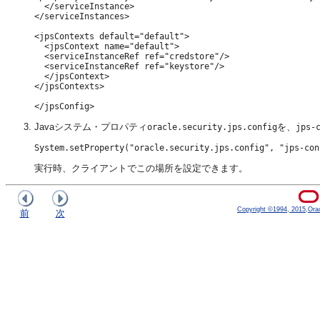
  </serviceInstance>

</serviceInstances>

<jpsContexts default="default">        

  <jpsContext name="default">            

  <serviceInstanceRef ref="credstore"/>          

  <serviceInstanceRef ref="keystore"/>        

  </jpsContext>    

</jpsContexts>

Javaシステム・プロパティ
を、
oracle.security.jps.config
jps-
実行時、クライアントでこの場所を設定できます。
Copyright ©1994, 2015,Oracle
前
次