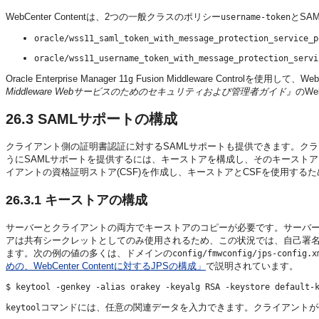
WebCenter Contentは、2つの一般クラスのポリシー
とSA
username-token
oracle/wss11_saml_token_with_message_protection_service_p
oracle/wss11_username_token_with_message_protection_servi
Oracle Enterprise Manager 11
Fusion Middleware Controlを使
g
Middleware Webサービスのためのセキュリティおよび管理者ガイド』
のW
26.3
SAMLサポートの構成
クライアント側の証明書認証に対するSAMLサポートも提供できます。クラ
うにSAMLサポートを提供するには、キーストアを構成し、そのキーストアを
イアントの資格証明ストア(CSF)を作成し、キーストアとCSFを使用する
26.3.1
キーストアの構成
サーバーとクライアントの両方でキーストアのコピーが必要です。サーバ
アは共有シークレットとしてのみ使用されるため、この状況では、自己署
ます。次の例の値の多くは、ドメインの
config/fmwconfig/jps-config.x
めの、WebCenter Contentに対するJPSの構成」
で説明されています。
$ keytool -genkey -alias orakey -keyalg RSA -keystore default-
コマンドには、任意の関連データを入力できます。クライアントが
keytool