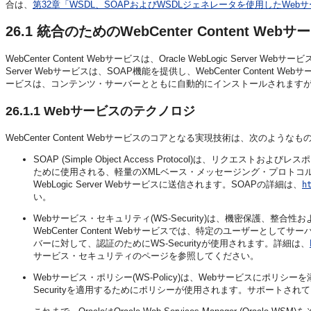
合は、
第32章「WSDL、SOAPおよびWSDLジェネレータを使用したWeb
26.1
統合のためのWebCenter Content We
WebCenter Content Webサービスは、Oracle WebLogic Serv
Server Webサービスは、SOAP機能を提供し、WebCenter Content W
ービスは、コンテンツ・サーバーとともに自動的にインストールされます
26.1.1
Webサービスのテクノロジ
WebCenter Content Webサービスのコアとなる実現技術は、次のような
SOAP
(Simple Object Access Protocol)は、リ
ために使用される、軽量のXMLベース・メッセージング・プロトコルです。SO
WebLogic Server Webサービスに送信されます。SOAPの詳細は、
h
い。
Webサービス・セキュリティ
(WS-Security)は、機密保護、
WebCenter Content Webサービスでは、特定のユーザー
バーに対して、認証のためにWS-Securityが使用されます。詳細は、
サービス・セキュリティのページを参照してください。
Webサービス・ポリシー
(WS-Policy)は、Webサービスにポリシーを
Securityを適用するためにポリシーが使用されます。サポートされ