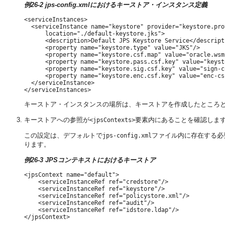
例26-2 jps-config.xmlにおけるキーストア・インスタンス定義
<serviceInstances>

  <serviceInstance name="keystore" provider="keystore.prov
      location="./default-keystore.jks">

      <description>Default JPS Keystore Service</descripti
      <property name="keystore.type" value="JKS"/>

      <property name="keystore.csf.map" value="oracle.wsm
      <property name="keystore.pass.csf.key" value="keyst
      <property name="keystore.sig.csf.key" value="sign-cs
      <property name="keystore.enc.csf.key" value="enc-csf
  </serviceInstance>

キーストア・インスタンスの場所は、キーストアを作成したところ
キーストアへの参照が
要素内にあることを確認しま
<jpsContexts>
この設定は、デフォルトで
ファイル内に存在する必
jps-config.xml
ります。
例26-3 JPSコンテキストにおけるキーストア
<jpsContext name="default">

    <serviceInstanceRef ref="credstore"/>

    <serviceInstanceRef ref="keystore"/>

    <serviceInstanceRef ref="policystore.xml"/>

    <serviceInstanceRef ref="audit"/>

    <serviceInstanceRef ref="idstore.ldap"/>
