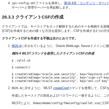
ファイルを保存し、
第18.4項「コンテンツ・サー
jps-config.xml
サーバーと管理サーバーを再起動します。
26.3.3
クライアントCSFの作成
クライアントでは、キーストアをロック解除するためのキーを格納する資格証明ストア
(CSF)を作成するための様々な方法を提供します。CSFを作成する1つの方法は、Oracle
クライアントCSFを作成する手順は次のとおりです。
例26-4
に示されているように、Oracle WebLogic Serverドメイン
例26-4 WLSTコマンドを使用したクライアントCSFの作成
$ ./wlst.sh

$ connect()

$ createCred(map="oracle.wsm.security", key="keystore-csf
$ createCred(map="oracle.wsm.security", key="sign-csf-key
$ createCred(map="oracle.wsm.security", key="enc-csf-key"
に示すように、WLST
createCred
コマンドを使用して、CSF
例26-4
作成したキーストアの別名およびパスワードに一致するように、こ
WLSTにより、
にCS
DomainHome
/config/fmwconfig/cwallet.sso