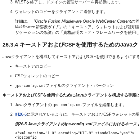
WLSTを終了し、ドメインの管理サーバーを再起動します。
ウォレットのコピーをクライアントに送信します。
詳細は、
『Oracle Fusion Middleware Oracle WebCenter Content
Middleware管理者ガイド』
の「キーストア、ウォレットおよび証明
リケーションの保護』
の「資格証明ストア・フレームワークを使用
26.3.4
キーストアおよびCSFを使用するためのJava
Javaクライアントを構成してキーストアおよびCSFを使用できるように
キーストアのコピー
CSFウォレットのコピー
ファイルのクライアント・バージョン
jps-config.xml
キーストアおよびCSFを使用するためにJavaクライアントを構成する手順
Javaクライアントの
ファイルを編集します。
jps-config.xml
例26-5
に示されているように、キーストアおよびCSFウォレットの
例26-5 Javaクライアントのjps-config.xmlファイルにおけるキ
<?xml version="1.0" encoding="UTF-8" standalone="yes"?>

<jpsConfig
