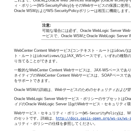
これまで、OracleはOracle Web Services Manager
(Oracle WSM
ィ・ポリシー(WS-SecurityPolicy)をそのWebサービスの
Oracle WSMおよびWS-SecurityPolicyポリシーは相互に機能します
注意:
可能な場合には必ず、Oracle WebLogic Serve
ービスで、Oracle WSMとOracle WebLogic
WebCenter Content Webサービス(コンテキスト・ルートは
)
idcws/
ト・ルートは
)はJAX_WSベースです。いずれの種類のWeb
idcnativews/
り当てることができます。
一般的なWebCenter Content Webサービスは、JAX-WSベー
ネイティブのWebCenter Content Webサービスは、SOAPベースであ
をサポートできます。
Oracle WSMの詳細は、
Webサービスのためのセキュリティおよび
Oracle WebLogic Server Webサービス・ポリシーのサブセッ
イド
のOracle WebLogic Server 11gのWebサービス・
Webサービス・セキュリティ・ポリシー(
)は、
WS-SecurityPolicy
のセットです。詳細は、
http://docs.oasis-open.org/ws-sx/ws-
ュリティ・ポリシーの仕様を参照してください。