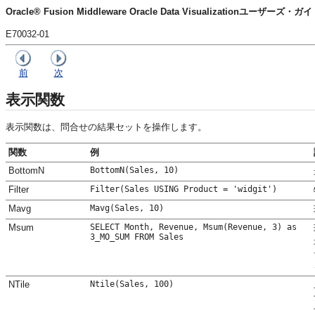
Oracle® Fusion Middleware Oracle Data Visualizationユーザーズ・ガ
E70032-01
前
次
表示関数
表示関数は、問合せの結果セットを操作します。
関数
例
BottomN
BottomN(Sales, 10)
Filter
Filter(Sales USING Product = 'widgit')
Mavg
Mavg(Sales, 10)
Msum
SELECT Month, Revenue, Msum(Revenue, 3) as
3_MO_SUM FROM Sales
NTile
Ntile(Sales, 100)