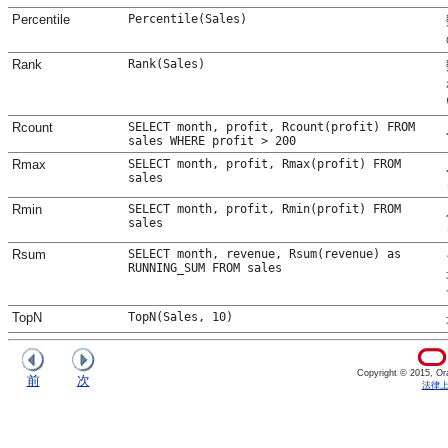
Percentile
Percentile(Sales)
Rank
Rank(Sales)
Rcount
SELECT month, profit, Rcount(profit) FROM
sales WHERE profit > 200
Rmax
SELECT month, profit, Rmax(profit) FROM
sales
Rmin
SELECT month, profit, Rmin(profit) FROM
sales
Rsum
SELECT month, revenue, Rsum(revenue) as
RUNNING_SUM FROM sales
TopN
TopN(Sales, 10)
Copyright © 2015, Orac
前
次
法律