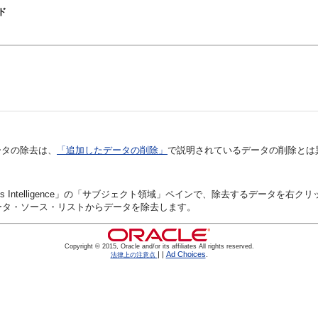
イド
ータの除去は、
「追加したデータの削除」
で説明されているデータの削除とは
s Intelligence」
の
「サブジェクト領域」ペイン
で、除去するデータを右クリ
ータ・ソース・リストからデータを除去します。
Copyright © 2015, Oracle and/or its affiliates All rights reserved.
|
|
Ad Choices
.
法律上の注意点