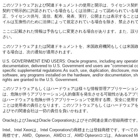
このソフトウェアおよび関連ドキュメントの使用と開示は、ライセンス契
契約で明示的に許諾されている場合もしくは法律によって認められている
正、ライセンス供与、送信、配布、発表、実行、公開または表示すること
イルは互換性のために法律によって規定されている場合を除き、禁止され
ここに記載された情報は予告なしに変更される場合があります。また、誤
さい。
このソフトウェアまたは関連ドキュメントを、米国政府機関もしくは米国
する場合は、次の通知が適用されます。
U.S. GOVERNMENT END USERS: Oracle programs, including any operating sy
documentation, delivered to U.S. Government end users are "commercial com
specific supplemental regulations.As such, use, duplication, disclosure, mod
software, any programs installed on the hardware, and/or documentation, shal
rights are granted to the U.S. Government.
このソフトウェアもしくはハードウェアは様々な情報管理アプリケーショ
は、危険が伴うアプリケーション(人的傷害を発生させる可能性があるアプ
はハードウェアを危険が伴うアプリケーションで使用する際、安全に使用するた
ことは使用者の責任となります。このソフトウェアもしくはハードウェア
よびその関連会社は一切の責任を負いかねます。
OracleおよびJavaはOracle Corporationおよびその関連企業
Intel、Intel Xeonは、Intel Corporationの商標または登録商標です。す
商標です。AMD、Opteron、AMDロゴ、AMD Opteronロゴは、Advanced Mi