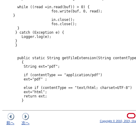
       while ((read =in.read(buf)) > 0) {

                       fos.write(buf, 0, read);

     }

                       in.close();

                       fos.close();

       }  

      } catch (Exception e) {

         Logger.log(e); 

      }

      }

       public static String getFileExtension(String contentType
         {

          String ext="pdf";  

          if (contentType == "application/pdf")

          ext="pdf" ;

          else if (contentType == "text/html; charset=UTF-8")

          ext="html";

          return ext;

         }

Copyright © 2010, 2015, Oracl
前へ
次へ