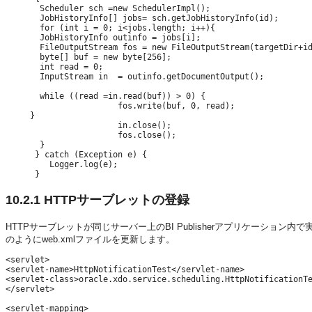
       Scheduler sch =new SchedulerImpl();

       JobHistoryInfo[] jobs= sch.getJobHistoryInfo(id);

       for (int i = 0; i<jobs.length; i++){

       JobHistoryInfo outinfo = jobs[i]; 

       FileOutputStream fos = new FileOutputStream(targetDir+id
       byte[] buf = new byte[256];

       int read = 0;

       InputStream in  = outinfo.getDocumentOutput();

       while ((read =in.read(buf)) > 0) {

                       fos.write(buf, 0, read);

     }

                       in.close();

                       fos.close();

       }  

      } catch (Exception e) {

         Logger.log(e); 

10.2.1
HTTPサーブレットの登録
HTTPサーブレットが同じサーバー上のBI Publisherアプリケーション内
のようにweb.xmlファイルを更新します。
<servlet>

<servlet-name>HttpNotificationTest</servlet-name>

<servlet-class>oracle.xdo.service.scheduling.HttpNotificationTe
</servlet> 

<servlet-mapping>
