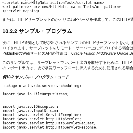
<servlet-name>HttpNotificationTest</servlet-name>

<url-pattern>/services/HttpNotificationTest</url-pattern>

または、HTTPサーブレットのかわりにJSPページを作成して、このHTTP
10.2.2
サンプル・プログラム
次に、HTTP通知として呼び出されるサンプルのHTTPサーブレットを示します
ロイされます。サーブレットをリモート・サーバー上にデプロイする場合は、BI 
PublisherのWebサービスAPIの詳細は、
Oracle Fusion Middleware Oracle
このサンプルでは、サーブレットでレポート出力を取得するために、HTTPリクエ
のレポート出力は、後で承認ワークフローに挿入するために使用される場
例10-2 サンプル・プログラム・コード
package oracle.xdo.service.scheduling;

import java.io.FileOutputStream;

import java.io.IOException;

import java.io.InputStream;

import javax.servlet.ServletException;

import javax.servlet.http.HttpServlet;

import javax.servlet.http.HttpServletRequest;

import javax.servlet.http.HttpServletResponse;
