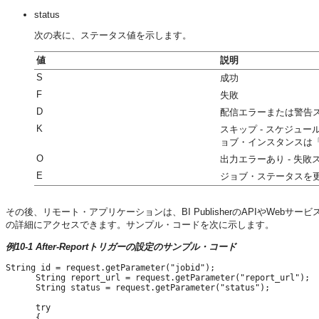
status
次の表に、ステータス値を示します。
値
説明
S
成功
F
失敗
D
配信エラーまたは警告ス
K
スキップ - スケジュ
ョブ・インスタンスは
O
出力エラーあり - 失敗
E
ジョブ・ステータスを更
その後、リモート・アプリケーションは、BI PublisherのAPIやWe
の詳細にアクセスできます。サンプル・コードを次に示します。
例10-1 After-Reportトリガーの設定のサンプル・コード
String id = request.getParameter("jobid");

      String report_url = request.getParameter("report_url");

      String status = request.getParameter("status");

      try

      {
