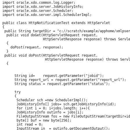
import oracle.xdo.common.log.Logger;

import oracle.xdo.server.JobHistoryInfo;

import oracle.xdo.server.Scheduler;

import oracle.xdo.server.impl.SchedulerImpl;

public class HttpNotificationTest extends HttpServlet

{

 public String targetDir = "c://scratch/example/apphome/xmlpser
  public void doGet(HttpServletRequest request,

                    HttpServletResponse response) throws Servle
  {

    doPost(request, response);

  }

 public void doPost(HttpServletRequest request,

                     HttpServletResponse response) throws Servl
  {

      String id=    request.getParameter("jobid");

      String report_url = request.getParameter("report_url");

      String status = request.getParameter("status");

      try

      {

       Scheduler sch =new SchedulerImpl();

       JobHistoryInfo[] jobs= sch.getJobHistoryInfo(id);

       for (int i = 0; i<jobs.length; i++){

       JobHistoryInfo outinfo = jobs[i]; 

       FileOutputStream fos = new FileOutputStream(targetDir+id
       byte[] buf = new byte[256];

       int read = 0;

       InputStream in  = outinfo.getDocumentOutput();
