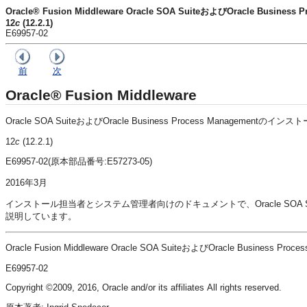
Oracle® Fusion Middleware Oracle SOA SuiteおよびOracle Busi
12
c
(12.2.1)
E69957-02
前
次
Oracle® Fusion Middleware
Oracle SOA SuiteおよびOracle Business Process Managementのイ
12
c
(12.2.1)
E69957-02(原本部品番号:E57273-05)
2016年3月
インストール担当者とシステム管理者向けのドキュメントで、
Oracle SOA
説明しています。
Oracle Fusion Middleware Oracle SOA SuiteおよびOracle Business
E69957-02
Copyright ©2009, 2016, Oracle and/or its affiliates All rights reserved.