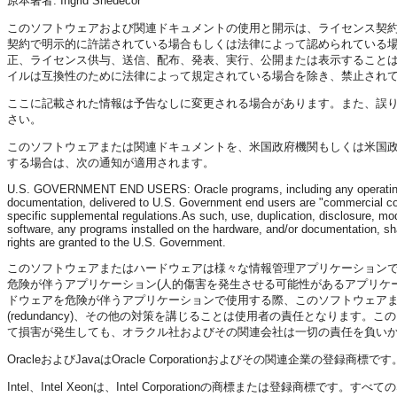
原本著者: Ingrid Snedecor
このソフトウェアおよび関連ドキュメントの使用と開示は、ライセンス契
契約で明示的に許諾されている場合もしくは法律によって認められている
正、ライセンス供与、送信、配布、発表、実行、公開または表示すること
イルは互換性のために法律によって規定されている場合を除き、禁止され
ここに記載された情報は予告なしに変更される場合があります。また、誤
さい。
このソフトウェアまたは関連ドキュメントを、米国政府機関もしくは米国
する場合は、次の通知が適用されます。
U.S. GOVERNMENT END USERS: Oracle programs, including any operating sy
documentation, delivered to U.S. Government end users are "commercial com
specific supplemental regulations.As such, use, duplication, disclosure, mod
software, any programs installed on the hardware, and/or documentation, shal
rights are granted to the U.S. Government.
このソフトウェアまたはハードウェアは様々な情報管理アプリケーション
危険が伴うアプリケーション(人的傷害を発生させる可能性があるアプリケ
ドウェアを危険が伴うアプリケーションで使用する際、このソフトウェア
(redundancy)、その他の対策を講じることは使用者の責任となりま
て損害が発生しても、オラクル社およびその関連会社は一切の責任を負い
OracleおよびJavaはOracle Corporationおよびその関連企業
Intel、Intel Xeonは、Intel Corporationの商標または登録商標です。す