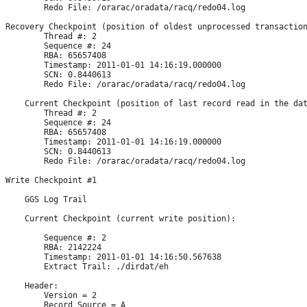
        Redo File: /orarac/oradata/racq/redo04.log

Recovery Checkpoint (position of oldest unprocessed transaction
        Thread #: 2

        Sequence #: 24

        RBA: 65657408

        Timestamp: 2011-01-01 14:16:19.000000

        SCN: 0.8440613

        Redo File: /orarac/oradata/racq/redo04.log

    Current Checkpoint (position of last record read in the dat
        Thread #: 2

        Sequence #: 24

        RBA: 65657408

        Timestamp: 2011-01-01 14:16:19.000000

        SCN: 0.8440613

        Redo File: /orarac/oradata/racq/redo04.log

Write Checkpoint #1

    GGS Log Trail

    Current Checkpoint (current write position):

        Sequence #: 2

        RBA: 2142224

        Timestamp: 2011-01-01 14:16:50.567638

        Extract Trail: ./dirdat/eh

    Header:

        Version = 2

        Record Source = A
