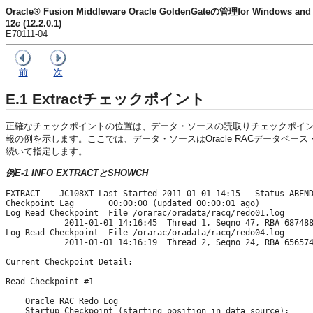
Oracle® Fusion Middleware Oracle GoldenGateの管理for Windows and
12
c
(12.2.0.1)
E70111-04
前
次
E.1
Extractチェックポイント
正確なチェックポイントの位置は、データ・ソースの読取りチェックポイ
報の例を示します。ここでは、データ・ソースはOracle RACデータ
続いて指定します。
例E-1 INFO EXTRACTとSHOWCH
EXTRACT    JC108XT Last Started 2011-01-01 14:15   Status ABEND
Checkpoint Lag       00:00:00 (updated 00:00:01 ago)

Log Read Checkpoint  File /orarac/oradata/racq/redo01.log

            2011-01-01 14:16:45  Thread 1, Seqno 47, RBA 687488
Log Read Checkpoint  File /orarac/oradata/racq/redo04.log

            2011-01-01 14:16:19  Thread 2, Seqno 24, RBA 656574
Current Checkpoint Detail:

Read Checkpoint #1

    Oracle RAC Redo Log

    Startup Checkpoint (starting position in data source):
