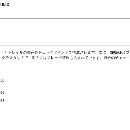
 UNIX
ントとトレイルの書込みチェックポイントで構成されます。次に、
オプ
SHOWCH
ベース・クラスタなので、出力にはスレッド情報も含まれています。過去のチェ
ED

00

08
