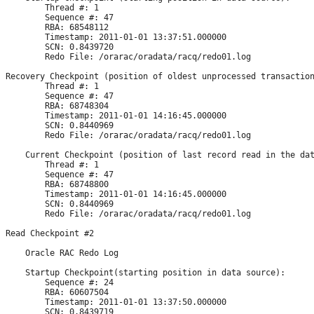
        Thread #: 1

        Sequence #: 47

        RBA: 68548112

        Timestamp: 2011-01-01 13:37:51.000000

        SCN: 0.8439720

        Redo File: /orarac/oradata/racq/redo01.log

Recovery Checkpoint (position of oldest unprocessed transaction
        Thread #: 1

        Sequence #: 47

        RBA: 68748304

        Timestamp: 2011-01-01 14:16:45.000000

        SCN: 0.8440969

        Redo File: /orarac/oradata/racq/redo01.log

    Current Checkpoint (position of last record read in the dat
        Thread #: 1

        Sequence #: 47

        RBA: 68748800

        Timestamp: 2011-01-01 14:16:45.000000

        SCN: 0.8440969

        Redo File: /orarac/oradata/racq/redo01.log

Read Checkpoint #2

    Oracle RAC Redo Log

    Startup Checkpoint(starting position in data source):

        Sequence #: 24

        RBA: 60607504

        Timestamp: 2011-01-01 13:37:50.000000

        SCN: 0.8439719
