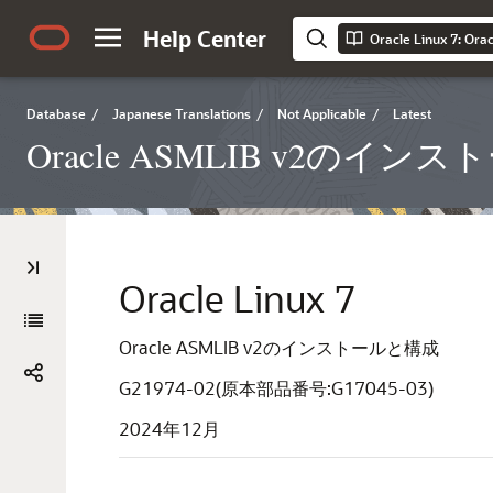
Help Center
Oracle Linux 7:
Database
/
Japanese Translations
/
Not Applicable
/
Latest
Oracle ASMLIB v2のイ
Oracle Linux 7
Oracle ASMLIB v2のインストールと構成
G21974-02(原本部品番号:G17045-03)
2024年12月