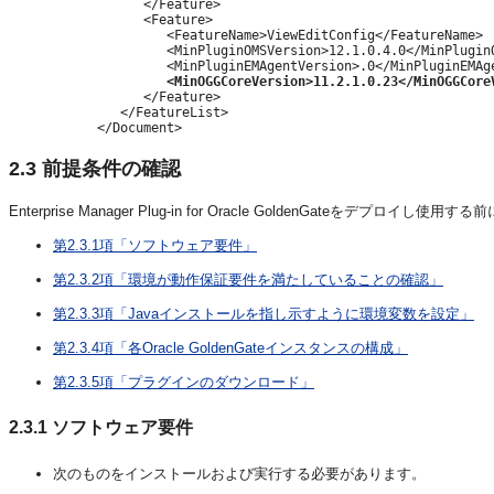
      </Feature>

      <Feature>

         <FeatureName>ViewEditConfig</FeatureName>

         <MinPluginOMSVersion>12.1.0.4.0</MinPluginO
         <MinPluginEMAgentVersion>.0</MinPluginEMAge
<MinOGGCoreVersion>11.2.1.0.23</MinOGGCore
      </Feature>

   </FeatureList>

2.3
前提条件の確認
Enterprise Manager Plug-in for Oracle GoldenGateをデ
第2.3.1項「ソフトウェア要件」
第2.3.2項「環境が動作保証要件を満たしていることの確認」
第2.3.3項「Javaインストールを指し示すように環境変数を設定」
第2.3.4項「各Oracle GoldenGateインスタンスの構成」
第2.3.5項「プラグインのダウンロード」
2.3.1
ソフトウェア要件
次のものをインストールおよび実行する必要があります。