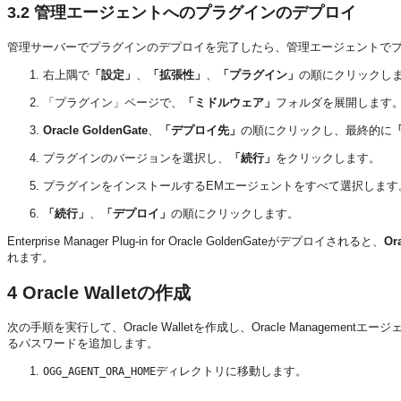
3.2
管理エージェントへのプラグインのデプロイ
管理サーバーでプラグインのデプロイを完了したら、管理エージェントで
右上隅で
「設定」
、
「拡張性」
、
「プラグイン」
の順にクリックし
「プラグイン」ページで、
「ミドルウェア」
フォルダを展開します
Oracle GoldenGate
、
「デプロイ先」
の順にクリックし、最終的に
プラグインのバージョンを選択し、
「続行」
をクリックします。
プラグインをインストールするEMエージェントをすべて選択します
「続行」
、
「デプロイ」
の順にクリックします。
Enterprise Manager Plug-in for Oracle GoldenGateがデプロイされると、
Or
れます。
4
Oracle Walletの作成
次の手順を実行して、Oracle Walletを作成し、Oracle Managemen
るパスワードを追加します。
ディレクトリに移動します。
OGG_AGENT_ORA_HOME