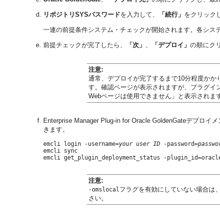
リポジトリSYSパスワード
を入力して、
「続行」
をクリック
一連の前提条件システム・チェックが開始されます。各シス
前提チェックが完了したら、
「次」
、
「デプロイ」
の順にク
注意:
通常、デプロイが完了するまで10分程度かかります
す。確認ページが表示されますが、プラグイ
Webページは使用できません」と表示されま
Enterprise Manager Plug-in for Oracle Golde
きます。
emcli login -username=
your user ID
 -password=
passwo
emcli sync

注意:
フラグを有効にしていない場合は
-omslocal
さい。