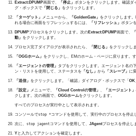
Extract:DPUMP
画面で、
「停止」
ボタンをクリックします。確認ダ
グ・ボックスで
「閉じる」
をクリックします。
「ターゲット」
メニューから、
「GoldenGate」
をクリックします。
れる場合に画面をリフレッシュするには、
「リフレッシュ」
ボタン
DPUMP
プロセスをクリックします。次の
Extract:DPUMP
画面で、
動」
をクリックします。
プロセス完了ダイアログが表示されたら、
「閉じる」
をクリックし
「OGGホーム」
をクリックし、EMのホーム・ページに戻ります。
「エージェントの管理」
タブをクリックします。エージェント名の
ン・リストを使用して、ステータスを
「なし」
から
「スレーブ」
に
「送信」
をクリックします。「確認」ダイアログ・ボックスで「
OK
「設定」
メニューで、
「Cloud Controlの管理」
、
「エージェント」
クします。次の画面で、
OGGホーム
をクリックします。
すべてのプロセスが実行中として表示されます。
コンソールで
コマンドを使用して、実行中のプロセスを停止
stop *
次に、
コマンドを使用して、
JAgent
プロセスを停止し
stop jagent
Y
と入力してアクションを確定します。