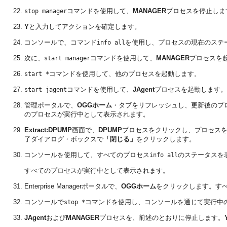
コマンドを使用して、
MANAGER
プロセスを停止しま
stop manager
Y
と入力してアクションを確定します。
コンソールで、コマンド
を使用し、プロセスの現在のステ
info all
次に、
コマンドを使用して、
MANAGER
プロセスを
start manager
コマンドを使用して、他のプロセスを起動します。
start *
コマンドを使用して、
JAgent
プロセスを起動します。
start jagent
管理ポータルで、
OGGホーム
・タブをリフレッシュし、更新後のプ
のプロセスが実行中として表示されます。
Extract:DPUMP
画面で、
DPUMP
プロセスをクリックし、プロセス
了ダイアログ・ボックスで
「閉じる」
をクリックします。
コンソールを使用して、すべてのプロセス
のステータスを
info all
すべてのプロセスが実行中として表示されます。
Enterprise Managerポータルで、
OGGホーム
をクリックします。す
コンソールで
コマンドを使用し、コンソールを通じて実行中
stop *
JAgent
および
MANAGER
プロセスを、前述のとおりに停止します。