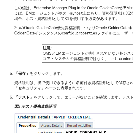
この値は、Enterprise Manager Plug-in for Oracle
えば、EMエージェントがホスト
上にあり、資格証明X1とX
myhost
場合、ホスト資格証明としてX1を使用する必要があります。
2つのOracle GoldenGate優先資格証明、つまりOracle Go
GoldenGateインスタンスの
ファイルにユーザー
config.properties
注意:
OMSとEMエージェントが実行されていない各システムでOra
コア・システムの資格証明ではなく、
host creden
「保存」
をクリックします。
資格証明は、後で使用できるように名前付き資格証明として保存さ
「セキュリティ」ページに表示されます。
「テスト」
をクリックして、エラーがないことを確認します。テス
図9 ホスト優先資格証明