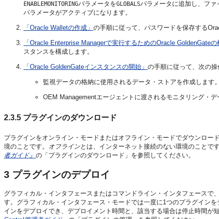
パラメータを
パラメータに追加し、ファイル
ENABLEMONITORING
GLOBALS
パラメータがアクティブになります。
「Oracle Walletの作成」
の手順に従って、パスワードを保存するOracle
「Oracle Enterprise Managerで実行するためのOracle GoldenGat
スタンスを構成します。
「Oracle GoldenGateインスタンスの開始」
の手順に従って、次の操
監視データの格納に使用されるデータ・ストアを作成します
OEM Managementエージェントに渡されるモニタリング
2.3.5
プラグインのダウンロード
プラグインをオンライン・モードまたはオフライン・モードでダウンロー
境のことです。
オフライン
とは、インターネット接続のない環境のことで
者ガイド』
の「プラグインのダウンロード」を参照してください。
3
プラグインのデプロイ
グラフィカル・インタフェースまたはコマンドライン・インタフェースで、任意のOrac
す。グラフィカル・インタフェース・モードでは一度に1つのプラグインを
インをデプロイでき、デプロイメント時間と、該当する場合は停止時間が