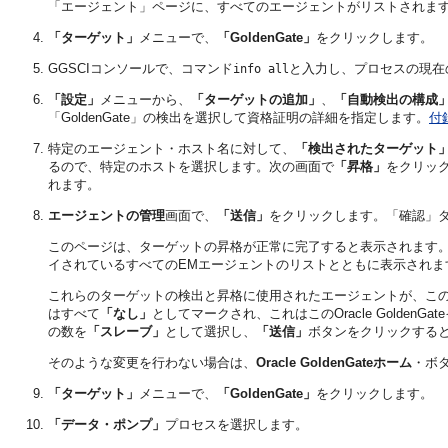
「エージェント」ページに、すべてのエージェントがリストされま
「ターゲット」
メニューで、
「GoldenGate」
をクリックします。
GGSCIコンソールで、コマンド
と入力し、プロセスの現在
info all
「設定」
メニューから、
「ターゲットの追加」
、
「自動検出の構成
「GoldenGate」の検出を選択して資格証明の詳細を指定します。
付
特定のエージェント・ホスト名に対して、
「検出されたターゲット
るので、特定のホストを選択します。次の画面で
「昇格」
をクリッ
れます。
エージェントの管理
画面で、
「送信」
をクリックします。「確認」
このページは、ターゲットの昇格が正常に完了すると表示されます。最近昇格したO
イされているすべてのEMエージェントのリストとともに表示されま
これらのターゲットの検出と昇格に使用されたエージェントが、このOracl
はすべて
「なし」
としてマークされ、これはこのOracle Gold
の数を
「スレーブ」
として選択し、
「送信」
ボタンをクリックする
そのような変更を行わない場合は、
Oracle GoldenGateホーム
・ボタ
「ターゲット」
メニューで、
「GoldenGate」
をクリックします。
「データ・ポンプ」
プロセスを選択します。