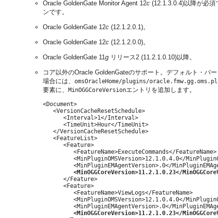
Oracle GoldenGate Monitor Agent 12
c
(12.1.3.0.4)
ンです。
Oracle GoldenGate 12
c
(12.1.2.0.1)。
Oracle GoldenGate 12
c
(12.1.2.0.0)。
Oracle GoldenGate 11
g
リリース2 (11.2.1.0.10)以降。
コア以外のOracle GoldenGateのサポート。デフォルト・バージ
場合には、
omsOracleHome/plugins/oracle.fmw.gg.oms.pl
要素に、
エントリを追加します。
MinOGGCoreVersion
<Document>

   <VersionCacheResetSchedule>

      <Interval>1</Interval>

      <TimeUnit>Hour</TimeUnit>

   </VersionCacheResetSchedule>

   <FeatureList>

      <Feature>

         <FeatureName>ExecuteCommands</FeatureName>

         <MinPluginOMSVersion>12.1.0.4.0</MinPluginO
         <MinPluginEMAgentVersion>.0</MinPluginEMAge
<MinOGGCoreVersion>11.2.1.0.23</MinOGGCore
      </Feature>

      <Feature>

         <FeatureName>ViewLogs</FeatureName>

         <MinPluginOMSVersion>12.1.0.4.0</MinPluginO
         <MinPluginEMAgentVersion>.0</MinPluginEMAge
<MinOGGCoreVersion>11.2.1.0.23</MinOGGCore