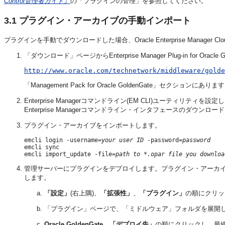
Control管理者ガイド』
の「プラグインの管理」を参照してください。
3.1
プラグイン・アーカイブの手動インポート
プラグインを手動でダウンロードした場合、Oracle Enterprise Manager
「ダウンロード」ページからEnterprise Manager Plug-in for Ora
http://www.oracle.com/technetwork/middleware/golde
「Management Pack for Oracle GoldenGate」セクションにありま
Enterprise Managerコマンドライン(EM CLI)ユーティリティを設
Enterprise Managerコマンドライン・インタフェースのダウ
プラグイン・アーカイブをインポートします。
emcli login -username=
your user ID
 -password=
password
emcli sync

emcli import_update -file=
path to *.opar file you downloa
管理サーバーにプラグインをデプロイします。プラグイン・アーカイブをインポート
します。
「設定」
(右上隅)、
「拡張性」
、
「プラグイン」
の順にクリッ
「プラグイン」ページで、「ミドルウェア」フォルダを展開
Oracle GoldenGate
、
「デプロイ先」
の順にクリックし、最