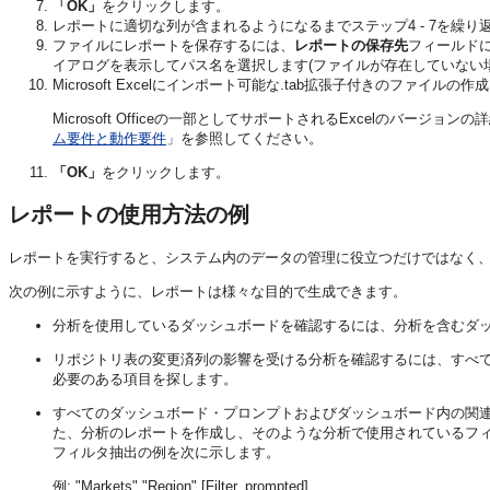
「OK」
をクリックします。
レポートに適切な列が含まれるようになるまでステップ4 - 7を繰り
ファイルにレポートを保存するには、
レポートの保存先
フィールド
イアログを表示してパス名を選択します(ファイルが存在していない
Microsoft Excelにインポート可能な.tab拡張子付きのファイル
Microsoft Officeの一部としてサポートされるExcelの
ム要件と動作要件
」を参照してください。
「OK」
をクリックします。
レポートの使用方法の例
レポートを実行すると、システム内のデータの管理に役立つだけではなく
次の例に示すように、レポートは様々な目的で生成できます。
分析を使用しているダッシュボードを確認するには、分析を含むダ
リポジトリ表の変更済列の影響を受ける分析を確認するには、すべての列と
必要のある項目を探します。
すべてのダッシュボード・プロンプトおよびダッシュボード内の関連
た、分析のレポートを作成し、そのような分析で使用されているフ
フィルタ抽出の例を次に示します。
例: "Markets"."Region" [Filter, prompted]