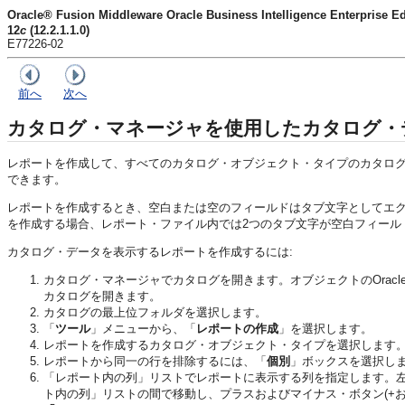
Oracle® Fusion Middleware Oracle Business Intelligence Enter
12
c
(12.2.1.1.0)
E77226-02
前へ
次へ
カタログ・マネージャを使用したカタログ・
レポートを作成して、すべてのカタログ・オブジェクト・タイプのカタロ
できます。
レポートを作成するとき、空白または空のフィールドはタブ文字としてエ
を作成する場合、レポート・ファイル内では2つのタブ文字が空白フィール
カタログ・データを表示するレポートを作成するには:
カタログ・マネージャでカタログを開きます。オブジェクトの
Orac
カタログを開きます。
カタログの最上位フォルダを選択します。
「
ツール
」メニューから、「
レポートの作成
」を選択します。
レポートを作成するカタログ・オブジェクト・タイプを選択します
レポートから同一の行を排除するには、「
個別
」ボックスを選択し
「レポート内の列」リストでレポートに表示する列を指定します。左
ト内の列」リストの間で移動し、プラスおよびマイナス・ボタン(+お