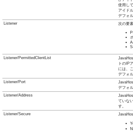
使用し
アイドル
デフォルト:
Listener
次の要
P
A
S
Listener/PermittedClientList
Java
トのI
には、こ
デフォルト
Listener/Port
Java
デフォルト
Listener/Address
Java
ていない
す。
Listener/Secure
Java