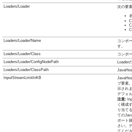
Loaders/Loader
次の要
C
C
C
Loaders/Loader/Name
コンポー
す。
Loaders/Loader/Class
コンポ
Loaders/Loader/ConfigNodePath
Loade
Loaders/Loader/ClassPath
Java
InputStreamLimitInKB
Java
ブ要素
示され
デフォルト
注意:
I
く構成す
り当てる
てのJa
ポート
さい。デフ
てくだ