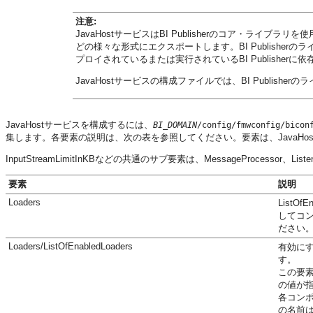
注意:
JavaHostサービスは
BI Publisher
のコア・ライブラリを使用して、
どの様々な形式にエクスポートします。
BI Publisher
のライ
プロイされているまたは実行されている
BI Publisher
に依
JavaHostサービスの構成ファイルでは、
BI Publisher
のラ
JavaHostサービスを構成するには、
BI_DOMAIN
/config/fmwconfig/bicon
集します。各要素の説明は、次の表を参照してください。要素は、JavaHo
InputStreamLimitInKBなどの共通のサブ要素は、MessageProcessor
要素
説明
Loaders
ListO
してコン
ださい
Loaders/ListOfEnabledLoaders
有効にす
す。
この要
の値が
各コンポ
の名前は