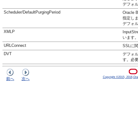
デフォル
Scheduler/DefaultPurgingPeriod
Oracl
指定し
デフォルト
XMLP
Input
います
URLConnect
SSL
DVT
デフォル
す。必
Copyright ©2015, 2016,Oracle
前へ
次へ