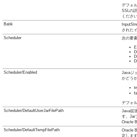
デフォルト
SSLの
くださ
Batik
Inpu
された
Scheduler
次の要
E
D
D
D
Scheduler/Enabled
Java
かどう
t
f
デフォルト
Scheduler/DefaultUserJarFilePath
Java
す。Ja
Oracl
Scheduler/DefaultTempFilePath
Oracl
定しま