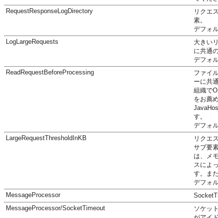
RequestResponseLogDirectory
リクエ
素。
デフォル
LogLargeRequests
大きい
に共通
デフォルト
ReadRequestBeforeProcessing
ファイ
ーに共
組織で
O
をお薦め
Java
す。
デフォルト
LargeRequestThresholdInKB
リクエ
サブ要
は、メモ
スによ
す。また
デフォルト
MessageProcessor
Socke
MessageProcessor/SocketTimeout
ソケッ
がアイド