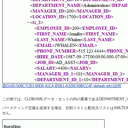
図GUID-509C7CB3-80D6-41CA-B5B1-A329C69BCC4F-default.gifの説明
この例では、CLOB/XMLデータ・セットの内の要素であるDEPARTME
バースティング定義を追加する場合、分割リストと配信元リストはXMLTE
せん。