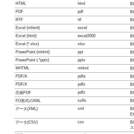
HTML
html
B
PDF
pdf
B
RTF
rtf
B
Excel (mhtml)
excel
B
Excel (html)
excel2000
B
Excel (*.xlsx)
xlsx
B
PowerPoint (mhtml)
ppt
B
PowerPoint (.*pptx)
pptx
B
MHTML
mhtml
B
PDF/A
pdfa
B
PDF/X
pdfx
B
pdfz
圧縮PDF
B
xslfo
FO形式のXML
B
xml
データ(XML)
B
E
csv
データ(CSV)
B
ス