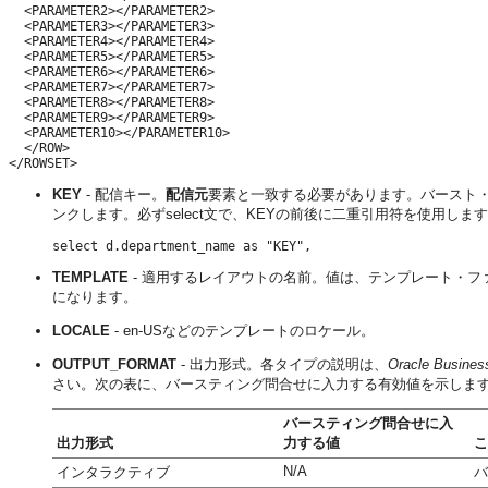
  <PARAMETER2></PARAMETER2> 

  <PARAMETER3></PARAMETER3> 

  <PARAMETER4></PARAMETER4> 

  <PARAMETER5></PARAMETER5> 

  <PARAMETER6></PARAMETER6> 

  <PARAMETER7></PARAMETER7> 

  <PARAMETER8></PARAMETER8> 

  <PARAMETER9></PARAMETER9> 

  <PARAMETER10></PARAMETER10>

  </ROW>

</ROWSET>
KEY
- 配信キー。
配信元
要素と一致する必要があります。バースト
ンクします。必ずselect文で、KEYの前後に二重引用符を使用し
select d.department_name as "KEY",
TEMPLATE
- 適用するレイアウトの名前。値は、テンプレート・ファイル名(た
になります。
LOCALE
- en-USなどのテンプレートのロケール。
OUTPUT_FORMAT
- 出力形式。各タイプの説明は、
Oracle Busi
さい。次の表に、バースティング問合せに入力する有効値を示しま
バースティング問合せに入
出力形式
力する値
こ
N/A
インタラクティブ
バ