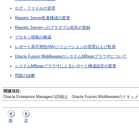
ログ・ファイルの管理
Reports Server監査構成の変更
Reports Serverへのプラガブル宛先の登録
プロキシ情報の構成
レポート高可用性(HA)ソリューションの管理および監視
Oracle Fusion MiddlewareのシステムMBeanブラウザについて
システムMBeanブラウザによるレポート構成設定の変更
問題の診断
関連項目
:
Oracle Enterprise Managerの詳細は、Oracle Fusion Middlewar
前
次