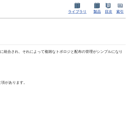
ライブラリ
製品
目次
索引
ogic Serverに統合され、それによって複雑なトポロジと配布の管理がシンプルになり
ような項があります。