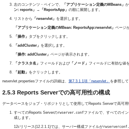
左のコンテンツ・ペインで、
「アプリケーション定義のMBeans」
か
ン: reports」
→
「ReportsApp」
の順に展開します。
リストから
「rwservlet」
を選択します。
「アプリケーション定義のMBean: ReportsApp:rwservlet」
ページ
「操作」
タブをクリックします。
「addCluster」
を選択します。
「操作: addCluster」
ページが表示されます。
「クラスタ名」
フィールドおよび
「ノード」
フィールドに有効な値
「起動」
をクリックします。
rwservlet.propertiesファイルの詳細は、
第7.3.1.1項「rwservlet」
を参照して
2.5.3
Reports Serverでの高可用性の構成
データベースをジョブ・リポジトリとして使用してReports Server
すべてのReports Serverの
ファイルで、すべてのインス
rwserver.conf
成します。
12
c
リリース(12.2.1.1)では、サーバー構成ファイルが
rwserverconf