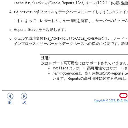
プロパティ(Oracle Reports 12
c
リリース(12.2.1.1)の新機
CacheDir
ファイルをデータベースにロードします(このファイルは、Ora
rw_server.sql
これによって、レポートのキュー情報を所有し、サーバーのキューA
Reports Serverを再起動します。
シェルで環境変数
および
を設定し、ノード・
TNS_ADMIN
ORACLE_HOME
インプロセス・サーバーからデータベースへの接続に必要です。詳
注意:
次はレポート高可用性ではサポートされていません
はレポート高可用性ではサポートさ
rwclient
namingService
は、高可用性設定のReports
います。Reportsの高可用性に関する詳細は
Copyright © 2015, 2016, Oracl
前
次