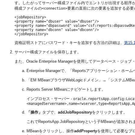
す。したがってサーバー構成ファイル内でエントリが出現する順序が
構成ファイルの
要素の直前に次の要素を追加する必要
<connection>
<jobRepository>

<property name="dbuser" value="dbuser"/>

<property name="dbpassword" value="csf:reports:dbpasswdKey
<property name="dbconn" value="dbconn"/>

資格証明ストアにパスワード・キーを追加する方法の詳細は、
第15
サーバー構成ファイルを保存します。
また、Oracle Enterprise Managerを使用してデータベー
Enterprise Managerで、「Reportsアプリケーション
「EM MBeanブラウザWebLogicドメイン」→「システムM
Reports Server MBeanにナビゲートします。
インプロセス・サーバー -
oracle.reportsApp.config:Loca
<managedServername>,name=rwserver,type=ReportsApp,A
「操作」
タブで、
addJobRepository
をクリックします。
これでReportsApp.JobRepositoryという子MBeanが追加さ
MBeanをクリックし、操作
addProperty
を使用して必要なプロ