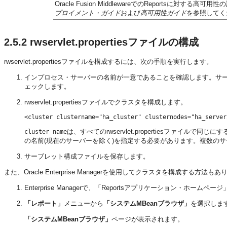
Oracle Fusion MiddlewareでのReportsに対する高
プロイメント・ガイド
および
高可用性ガイド
を参照してく
2.5.2
rwservlet.propertiesファイルの構成
rwservlet.propertiesファイルを構成するには、次の手順を実行します。
インプロセス・サーバーの名前が一意であることを確認します。サーバー名が一意
ェックします。
rwservlet.propertiesファイルでクラスタを構成します。
は、すべてのrwservlet.propertiesファイルで同
cluster name
の名前(現在のサーバーを除く)を指定する必要があります。複数の
サーブレット構成ファイルを保存します。
また、Oracle Enterprise Managerを使用してクラスタを構成する方法も
Enterprise Managerで、「Reportsアプリケーション・ホーム
「レポート」
メニューから
「システムMBeanブラウザ」
を選択しま
「システムMBeanブラウザ」
ページが表示されます。