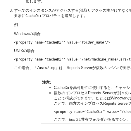
加します。
すべてのインスタンスがアクセスする(読取りアクセス権だけでなく
要素に
プロパティを追加します。
CacheDir
例:
Windowsの場合:
<property name="CacheDir" value="
folder_name
UNIXの場合:
この場合、「
」は、Reports Serverが複数のマシ
/usrs/tmp
注意:
CacheDirを高可用性に使用すると、キャッ
複数のインプロセスReports Server
ことで構成ができます。たとえばWindows
ことで、両方のインプロセスReports Ser
<property name="CacheDir" value="\\
ho
ここで、
は共有フォルダがあるマシン、
host