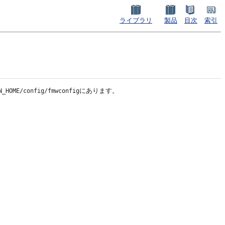
ライブラリ
製品
目次
索引
にあります。
N_HOME/config/fmwconfig