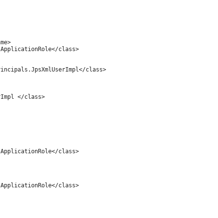
me>

ApplicationRole</class>

incipals.JpsXmlUserImpl</class>

Impl </class>

ApplicationRole</class>

ApplicationRole</class>
