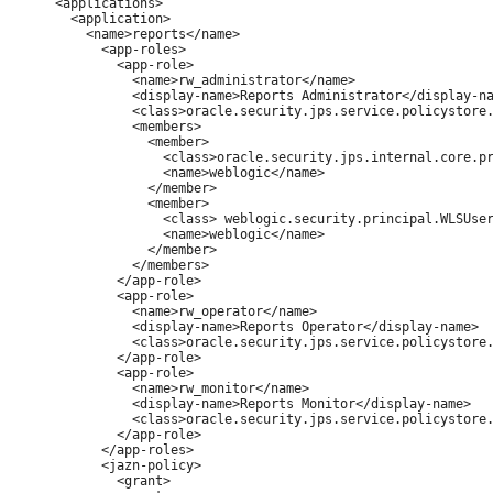
      <applications>

        <application>

          <name>reports</name>

            <app-roles>

              <app-role>

                <name>rw_administrator</name>

                <display-name>Reports Administrator</display-na
                <class>oracle.security.jps.service.policystore.
                <members>

                  <member>

                    <class>oracle.security.jps.internal.core.pr
                    <name>weblogic</name>

                  </member>

                  <member>

                    <class> weblogic.security.principal.WLSUser
                    <name>weblogic</name>

                  </member>

                </members>

              </app-role>

              <app-role>

                <name>rw_operator</name>

                <display-name>Reports Operator</display-name>

                <class>oracle.security.jps.service.policystore.
              </app-role>

              <app-role>

                <name>rw_monitor</name>

                <display-name>Reports Monitor</display-name>

                <class>oracle.security.jps.service.policystore.
              </app-role>

            </app-roles>

            <jazn-policy>

              <grant>
