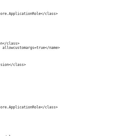
ore.ApplicationRole</class>

n</class>

 allowcustomargs=true</name>

sion</class>

ore.ApplicationRole</class>
