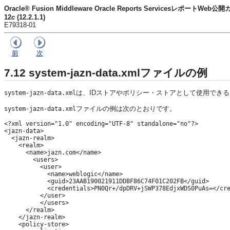
Oracle® Fusion Middleware Oracle Reports ServicesレポートWeb公
12
c
(12.2.1.1)
E79318-01
前
次
7.12
system-jazn-data.xmlファイルの例
は、IDストアやポリシー・ストアとして使用でき
system-jazn-data.xml
ファイルの例は次のとおりです。
system-jazn-data.xml
<?xml version="1.0" encoding="UTF-8" standalone="no"?>

<jazn-data>

  <jazn-realm>

    <realm>

      <name>jazn.com</name>

        <users>

          <user>

            <name>weblogic</name>

            <guid>23AAB190021911DDBF86C74F01C202FB</guid>

            <credentials>PN0Qr+/dpDRV+jSWP378EdjxWDS0PuAs=</cre
          </user>

          </users>

      </realm>

    </jazn-realm>

    <policy-store>
