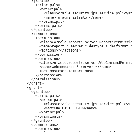
              <grantee>

                <principals>

                  <principal>

                    <class>oracle.security.jps.service.policyst
                    <name>rw_administrator</name>

                  </principal>

                </principals>

              </grantee>

              <permissions>

                <permission>

                  <class>oracle.reports.server.ReportsPermissio
                  <name>report=* server=* destype=* desformat=*
                  <actions>*</actions>

                </permission>

                <permission>

                  <class>oracle.reports.server.WebCommandPermis
                  <name>webcommands=* server=*</name>

                  <actions>execute</actions>

                </permission>

              </permissions>

            </grant>

            <grant>

              <grantee>

                <principals>

                  <principal>

                    <class>oracle.security.jps.service.policyst
                    <name>RW_BASIC_USER</name>

                  </principal>

                </principals>

              </grantee>

              <permissions>

                <permission>
