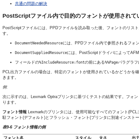
共通の問題の解決
PostScriptファイル内で目的のフォントが使用され
PostScriptファイルには、PPDファイルを読み取った後、フォントのリス
す。
には、PPDファイル内で参照されるフォ
DocumentNeededResource
には、PostScriptドライバによっ
DocumentSuppliedResource
フィールドの
の前にある
パラグラフ
%IncludeResource:font
%%Page
PCL出力ファイルの場合は、特定のフォントが使用されているかどうかを確認で
きます。
例
:
次に示すのは、Lexmark Optraプリンタに基づくテストの結果です
ります。
フォント情報
Lexmarkのプリンタには、使用可能なすべてのフォント(
駐フォント(デフォルト)とフラッシュ・フォント(プリンタに別途インスト
表9-6 フォント情報の例
フォント名
スタイル
太さ
出