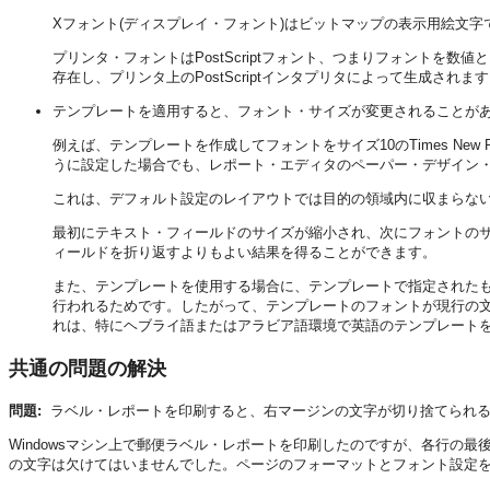
Xフォント(ディスプレイ・フォント)はビットマップの表示用絵文字
プリンタ・フォントはPostScriptフォント、つまりフォントを数値
存在し、プリンタ上のPostScriptインタプリタによって生成されま
テンプレートを適用すると、フォント・サイズが変更されることが
例えば、テンプレートを作成してフォントをサイズ10のTimes Ne
うに設定した場合でも、レポート・エディタのペーパー・デザイン
これは、デフォルト設定のレイアウトでは目的の領域内に収まらな
最初にテキスト・フィールドのサイズが縮小され、次にフォントの
ィールドを折り返すよりもよい結果を得ることができます。
また、テンプレートを使用する場合に、テンプレートで指定された
行われるためです。したがって、テンプレートのフォントが現行の
れは、特にヘブライ語またはアラビア語環境で英語のテンプレート
共通の問題の解決
問題:
ラベル・レポートを印刷すると、右マージンの文字が切り捨てられ
Windowsマシン上で郵便ラベル・レポートを印刷したのですが、各行の
の文字は欠けてはいませんでした。ページのフォーマットとフォント設定