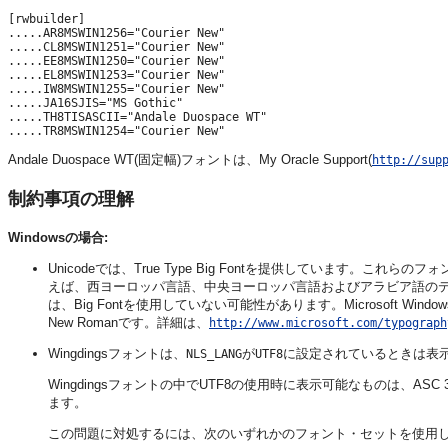
[rwbuilder]

.....AR8MSWIN1256="Courier New"

.....CL8MSWIN1251="Courier New"

.....EE8MSWIN1250="Courier New"

.....EL8MSWIN1253="Courier New"

.....IW8MSWIN1255="Courier New"

.....JA16SJIS="MS Gothic"

.....TH8TISASCII="Andale Duospace WT"

Andale Duospace WT(固定幅)フォントは、My Oracle Support(
http://sup
制約事項の理解
Windowsの場合:
Unicodeでは、True Type Big Fontを提供しています
えば、西ヨーロッパ言語、中央ヨーロッパ言語およびアラビア語の
は、Big Fontを使用していない可能性があります。Microsoft Window
New Romanです。詳細は、
http://www.microsoft.com/typograph
Wingdingsフォントは、
が
に設定されているときは表
NLS_LANG
UTF8
Wingdingsフォントの中でUTF8の使用時に表示可能なものは、ASC
ます。
この問題に対処するには、次のいずれかのフォント・セットを使用