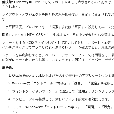
解決策:
Previewを
にしてレポートが正しく表示されるのであれば
DESTYPE
えられます。
レイアウト・オブジェクトを囲む枠の水平拡張度が「固定」に設定されて
す。
「水平拡張度」プロパティを、「拡張」または「可変」に設定してみてく
問題:
ファイルをHTMLCSSとして生成すると、列の1つが出力から欠落す
レポートをHTMLCSSファイル形式として出力しており、レポート・エ
イルをクリックしてブラウザに表示されるレポートを確認すると、最後の
レポートを再度実行すると、ペーパー・デザイン・ビューでは問題なく、
の列がレポート出力から脱落しているようです。PDFは、ペーパー・デザイン・ビュ
解決策:
Oracle Reports Builderおよびその他の実行中のアプリケーション
Windowsの「コントロール パネル」→「画面」→「設定」
を選択し
フォントを「小さいフォント」に設定して
「適用」
ボタンをクリッ
コンピュータを再起動して、新しいフォント設定を有効にします。
ここで、
Windowsの「コントロール パネル」→「画面」→「設定」
す。