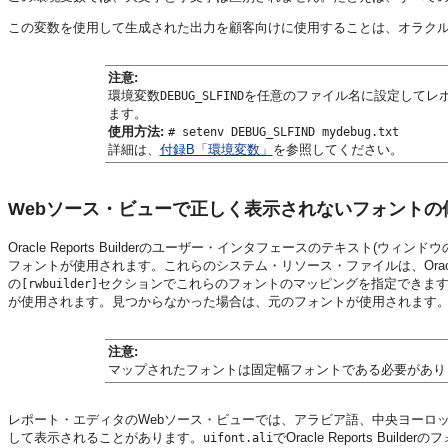
この変数を使用して生成された出力を顧客向けに使用することは、オラク
注意:
環境変数
を任意のファイル名に設定してレ
DEBUG_SLFIND
ます。
使用方法:
# setenv DEBUG_SLFIND mydebug.txt
詳細は、
付録B「環境変数」
を参照してください。
Webソース・ビューで正しく表示されないフォントの
Oracle Reports Builderのユーザー・インタフェースのテキス
フォントが使用されます。これらのシステム・リソース・ファイルは、Oracle Re
の
セクションでこれらのフォントのマッピングを指定できま
[rwbuilder]
が使用されます。見つからなかった場合は、元のフォントが使用されます
注意:
マップされたフォントは固定幅フォントである必要があり
レポート・エディタのWebソース・ビューでは、アラビア語、中央ヨーロ
して表示されることがあります。
でOracle Reports B
uifont.ali