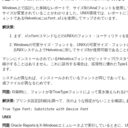
Windows上で設計した単純なレポートで、サイズ8のArialフォントを使用して
サイズが変更されていることがわかりました。UNIX環境では、レポートにフォント
ォントであるHelveticaに
を使用してマップされています。
uifont.ali
解決策:
まず、
コマンドなどのUNIXのフォント・ユーティリティを使用
xlsfont
Windowsの可変サイズ・フォントを、UNIXの可変サイズ・フォント
(UNIXシステム上でHelveticaに対してサイズ8が使用可能であること
マシンにインストールされているHelveticaフォントがビットマップ(
縮小することはありません。これに該当する場合は、拡張性に優れたTyp
ます。
システムが異なれば、インストールされているフォントが同じであっても
成ファイルが異なるためです。
問題:
印刷時に、フォントが非TrueTypeフォントによって置き換えられ
解決策:
プリンタ設定(詳細)を調べて、次のような指定がないことを確認し
True Type Font: 
Substitute with Device Font
UNIX
問題
Oracle ReportsをX-Windowsエミュレータ上で実行してい