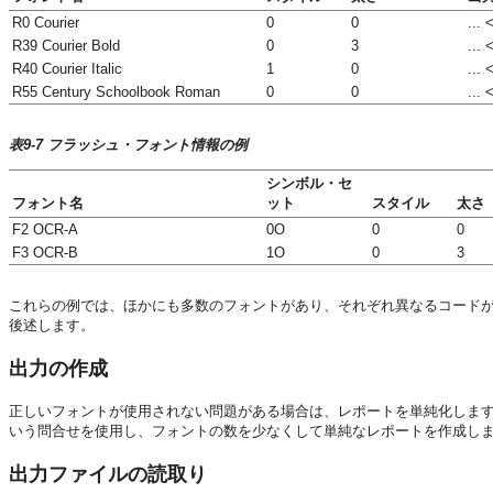
R0 Courier
0
0
...
R39 Courier Bold
0
3
...
R40 Courier Italic
1
0
...
R55 Century Schoolbook Roman
0
0
...
表9-7 フラッシュ・フォント情報の例
シンボル・セ
フォント名
ット
スタイル
太さ
F2 OCR-A
0O
0
0
F3 OCR-B
1O
0
3
これらの例では、ほかにも多数のフォントがあり、それぞれ異なるコードが定
後述します。
出力の作成
正しいフォントが使用されない問題がある場合は、レポートを単純化しま
いう問合せを使用し、フォントの数を少なくして単純なレポートを作成し
出力ファイルの読取り