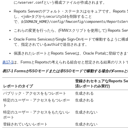
に
という構成ファイルが作成されます。
rwserver
.conf
Reports Serverのデフォルト・ステータスはセキュアです。Repor
し、
タグから
を削除すること
<job>
securityId
で、
${DOMAIN_HOME}/config/fmwconfig/components/ReportsSer
これらの変更を行ったら、(FMWスクリプトを使用して) Reports 
Oracle Forms ServicesがSingle Sign-Onモードで稼
て、指定されている
で送信されます。
authid
保護されたレポートとReports Serverは、Oracle Portalに登録でき
表17-1
は、FormsとReportsの考えられる組合せと想定される結果のリスト
表17-1 FormsがSSOモードまたは非SSOモードで稼動する場合のFormsとR
登録されセキュアなReports Ser
レポートのタイプ
済レポートのみ実行)
パブリック・アクセスをもつレポート
生成される
特定のユーザー・アクセスをもつレポー
生成される
ト
特定のユーザー・アクセスをもたないレ
生成されない
ポート
登録されていないレポート
生成されない