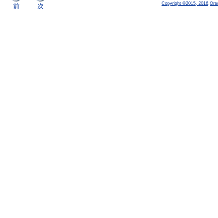
Copyright ©2015, 2016,Oracle
前
次