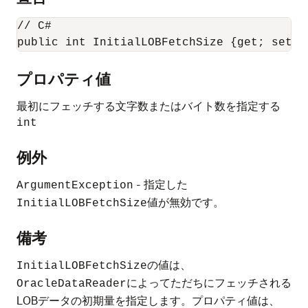
// C#

public int InitialLOBFetchSize {get; set;}
プロパティ値
最初にフェッチする文字数またはバイト数を指定する
int
例外
- 指定した
ArgumentException
値が無効です。
InitialLOBFetchSize
備考
の値は、
InitialLOBFetchSize
によってただちにフェッチされる
OracleDataReader
LOBデータの初期量を指定します。プロパティ値は、