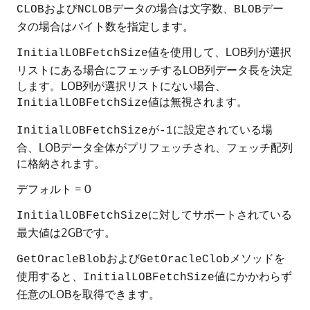
および
データの場合は文字数、
デー
CLOB
NCLOB
BLOB
タの場合はバイト数を指定します。
値を使用して、LOB列が選択
InitialLOBFetchSize
リストにある場合にフェッチするLOB列データ長を決定
します。LOB列が選択リストにない場合、
値は無視されます。
InitialLOBFetchSize
が
に設定されている場
InitialLOBFetchSize
-1
合、LOBデータ全体がプリフェッチされ、フェッチ配列
に格納されます。
デフォルト = 0
に対してサポートされている
InitialLOBFetchSize
最大値は2GBです。
および
メソッドを
GetOracleBlob
GetOracleClob
使用すると、
値にかかわらず
InitialLOBFetchSize
任意のLOBを取得できます。