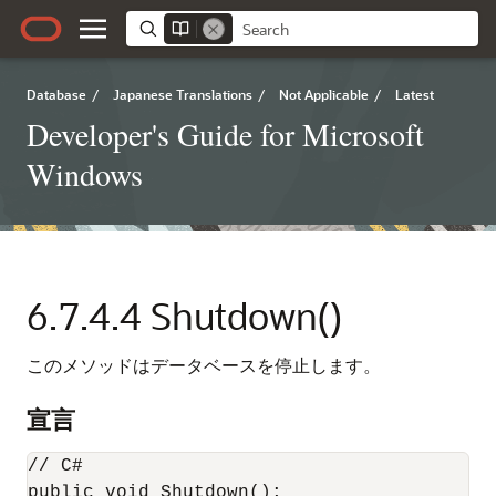
Database
/
Japanese Translations
/
Not Applicable
/
Latest
Developer's Guide for Microsoft
Windows
6.7.4.4
Shutdown()
このメソッドはデータベースを停止します。
宣言
// C#

public void Shutdown();