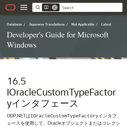
Database
/
Japanese Translations
/
Not Applicable
/
Latest
Developer's Guide for Microsoft
Windows
16.5
IOracleCustomTypeFactor
yインタフェース
ODP.NETは
インタフ
IOracleCustomTypeFactory
ェースを使用して、Oracleオブジェクトまたはコレクシ