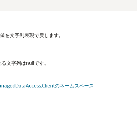
値を文字列表現で戻します。
る文字列はnullです。
e.ManagedDataAccess.Clientのネームスペース