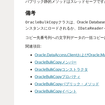
パブリック静的メソッドはスレッドセーフです
備考
クラスは、Oracle Da
OracleBulkCopy
ンスタンスにロードされるか、
IDataReader
コピー先番号列への文字列データの一括コピー
関連項目:
Oracle.DataAccess.ClientおよびOracl
OracleBulkCopyメンバー
OracleBulkCopyコンストラクタ
OracleBulkCopyプロパティ
OracleBulkCopyパブリック・メソッド
OracleBulkCopyイベント