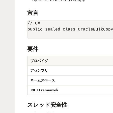
System.OracleBulkCopy
宣言
// C#

public sealed class OracleBulkCopy
要件
プロバイダ
アセンブリ
ネームスペース
.NET Framework
スレッド安全性