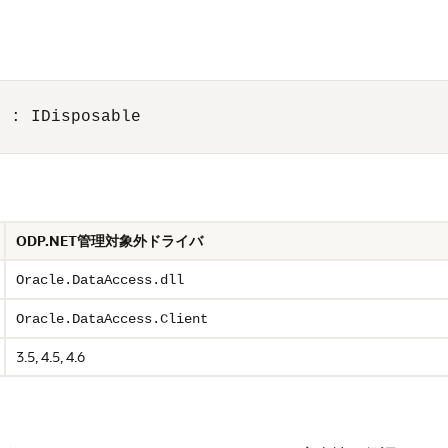
 : IDisposable

ODP.NET管理対象外ドライバ
Oracle.DataAccess.dll
Oracle.DataAccess.Client
3.5, 4.5, 4.6