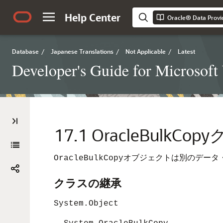
Help Center
Oracle® Data Provi
Database
/
Japanese Translations
/
Not Applicable
/
Latest
Developer's Guide for Microsof
17.1
OracleBulkCop
オブジェクトは別のデータ・
OracleBulkCopy
クラスの継承
System.Object