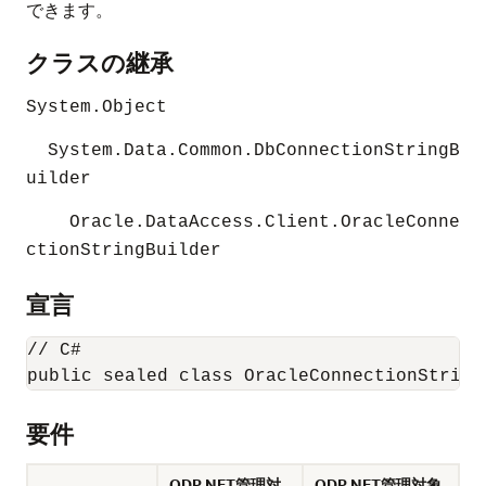
できます。
クラスの継承
System.Object
System.Data.Common.DbConnectionStringB
uilder
Oracle.DataAccess.Client.OracleConne
ctionStringBuilder
宣言
// C#

要件
ODP.NET管理対
ODP.NET管理対象