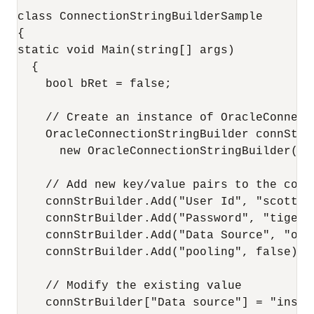
class ConnectionStringBuilderSample

{

static void Main(string[] args)

  {

    bool bRet = false;

    // Create an instance of OracleConnecti
    OracleConnectionStringBuilder connStrBu
      new OracleConnectionStringBuilder();

    // Add new key/value pairs to the conne
    connStrBuilder.Add("User Id", "scott");
    connStrBuilder.Add("Password", "tiger")
    connStrBuilder.Add("Data Source", "orac
    connStrBuilder.Add("pooling", false);

    // Modify the existing value

    connStrBuilder["Data source"] = "inst1"