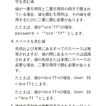
字を含む値
値が一重引用符と二重引用符の両方で囲まれ
ている場合、値を囲む引用符は、その値を使
用するたびに二重に囲む必要があります。
たとえば、値が
の場合、
"sco'TT"
とします。
password =
'"sco''TT"'
スペースを含む値
先頭および末尾にあるすべてのスペースは無
視されますが、値の間にあるスペースは認識
されます。値の先頭または末尾にスペースが
必要な場合、二重引用符で囲む必要がありま
す。
たとえば、値が
の場合、
<Sco
TT>
User ID
とします。
=
Sco
TT
たとえば、値が
の場合、
<Sco
TT>
User ID
とします。
=
"Sco
TT "
接続文字列内で複数回表示されるキーワード