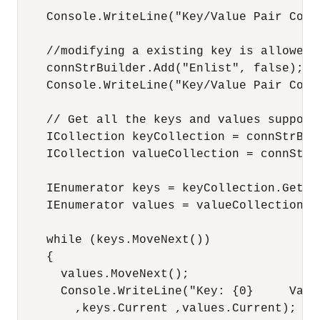
    Console.WriteLine("Key/Value Pair Coun
    //modifying a existing key is allowed.

    connStrBuilder.Add("Enlist", false);

    Console.WriteLine("Key/Value Pair Coun
    // Get all the keys and values support
    ICollection keyCollection = connStrBuil
    ICollection valueCollection = connStrBu
    IEnumerator keys = keyCollection.GetEnu
    IEnumerator values = valueCollection.Ge
    while (keys.MoveNext())

    {

      values.MoveNext();

      Console.WriteLine("Key: {0}     Value
        ,keys.Current ,values.Current);
