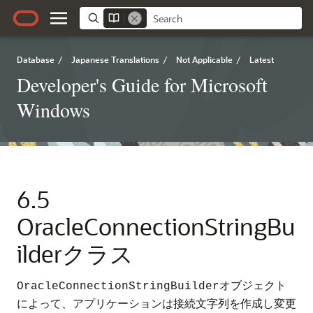
Database
/
Japanese Translations
/
Not Applicable
/
Latest
Developer's Guide for Microsoft
Windows
6.5
OracleConnectionStringBu
ilderクラス
オブジェクト
OracleConnectionStringBuilder
によって、アプリケーションは接続文字列を作成し変更