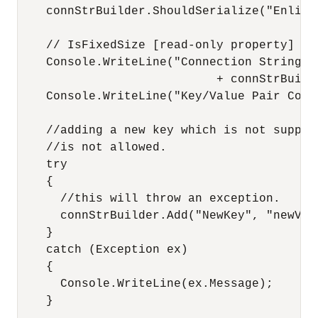
    connStrBuilder.ShouldSerialize("Enlist"
    // IsFixedSize [read-only property]

    Console.WriteLine("Connection String i
                            + connStrBuilde
    Console.WriteLine("Key/Value Pair Coun
    //adding a new key which is not suppor
    //is not allowed.

    try

    {

      //this will throw an exception.

      connStrBuilder.Add("NewKey", "newValu
    }

    catch (Exception ex)

    {

      Console.WriteLine(ex.Message);

    }
