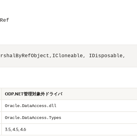
Ref
rshalByRefObject,ICloneable, IDisposable,  

ODP.NET管理対象外ドライバ
Oracle.DataAccess.dll
Oracle.DataAccess.Types
3.5, 4.5, 4.6