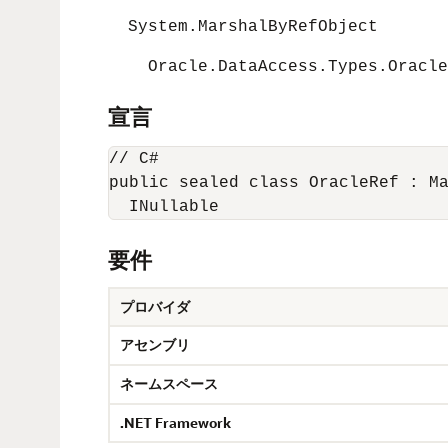
System.MarshalByRefObject
Oracle.DataAccess.Types.Oracle
宣言
// C#

public sealed class OracleRef : Ma
要件
プロバイダ
アセンブリ
ネームスペース
.NET Framework