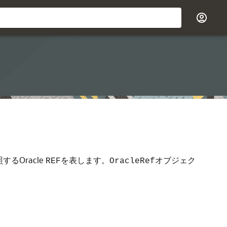
Oracle
を表します。
オブジェク
REF
OracleRef