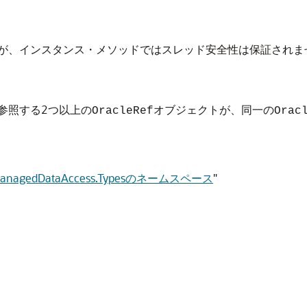
が、インスタンス・メソッドではスレッド安全性は保証されま
を参照する2つ以上の
オブジェクトが、同一の
OracleRef
Orac
e.ManagedDataAccess.Typesのネームスペース
"