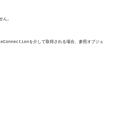
せん。
を介して取得される場合、参照オブジェ
leConnection