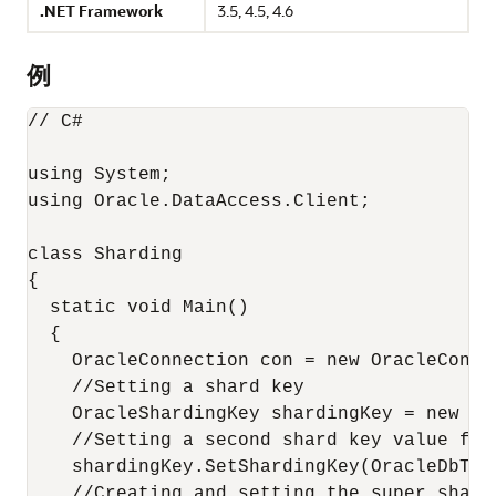
.NET Framework
3.5, 4.5, 4.6
例
// C#

using System;

using Oracle.DataAccess.Client;

class Sharding

{

  static void Main()

  {

    OracleConnection con = new OracleConne
    //Setting a shard key

    OracleShardingKey shardingKey = new Or
    //Setting a second shard key value for 
    shardingKey.SetShardingKey(OracleDbTyp
    //Creating and setting the super shard 