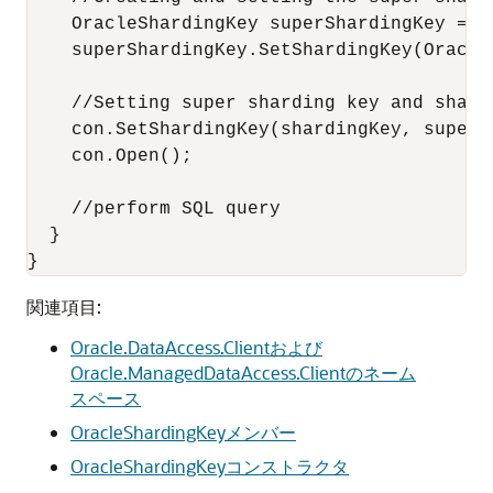
    OracleShardingKey superShardingKey = n
    superShardingKey.SetShardingKey(Oracle
    //Setting super sharding key and shard
    con.SetShardingKey(shardingKey, superSh
    con.Open();

    //perform SQL query

  }

}
関連項目:
Oracle.DataAccess.Clientおよび
Oracle.ManagedDataAccess.Clientのネーム
スペース
OracleShardingKeyメンバー
OracleShardingKeyコンストラクタ