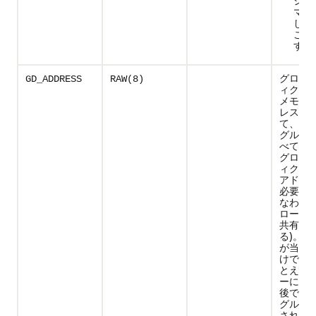
ショ
マス
して
こと
す。
グロー
GD_ADDRESS
RAW(8)
ィクシ
メモリ
レス。
て、1
グルー
べての
グロー
ィクシ
アドレ
必要があ
なわち
ローバ
共有し
る)。常
が当て
けではな
とえば
ーに移
後で、
グルー
される