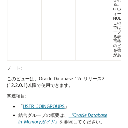
る。こ
GD_ADD
ィール
NULL
このよ
では、
ープの
る表の
再移入
のビュ
を強制
がある
ノート:
このビューは、Oracle Database 12
c
リリース2
(12.2.0.1)以降で使用できます。
関連項目:
「
USER_JOINGROUPS
」
結合グループの概要は、
『Oracle Database
In-Memoryガイド』
を参照してください。