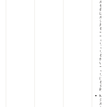
ルー
を示
合グ
はグ
ル・
ショ
共有
る列
ープ
ーバ
ィク
リは
ィク
リを
る列
付け
いる
ーバ
ィク
リが
けら
る列
ター
呼ば
NUL
グロ
ル・