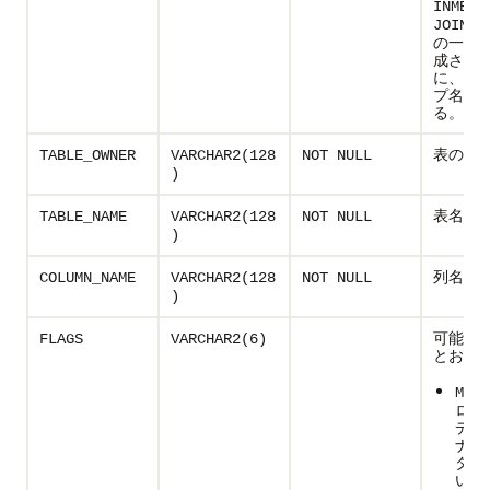
INMEMO
JOIN G
の一部
成され
に、結
プ名を
る。
表の所
TABLE_OWNER
VARCHAR2(128
NOT NULL
)
表名
TABLE_NAME
VARCHAR2(128
NOT NULL
)
列名
COLUMN_NAME
VARCHAR2(128
NOT NULL
)
可能な
FLAGS
VARCHAR2(6)
とおり
MAST
ロー
ディ
ナリ
ター
いる