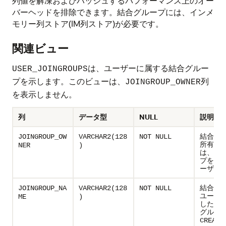
列値を解凍およびハッシュするパフォーマンス上のオー
バーヘッドを排除できます。結合グループには、インメ
モリー列ストア(IM列ストア)が必要です。
関連ビュー
は、ユーザーに属する結合グルー
USER_JOINGROUPS
プを示します。このビューは、
列
JOINGROUP_OWNER
を表示しません。
列
データ型
NULL
説明
結合グ
JOINGROUP_OW
VARCHAR2(128
NOT NULL
所有者
NER
)
は、結
プを作
ーザー
結合グ
JOINGROUP_NA
VARCHAR2(128
NOT NULL
ユーザ
ME
)
した名
グルー
CREATE