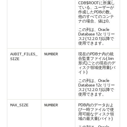
CDB$ROOTに所属し
ている、ユーザーが
作成したPDBの数。
他のすべてのコンテ
ナの場合、値は0。
この列は、Oracle
Database 12
c
リリー
ス2 (12.2.0.1)以降で
使用できます。
現在のPDBナ内の統
AUDIT_FILES_
NUMBER
合監査ファイル(.bin
SIZE
形式)ごとの現在のデ
ィスク領域使用量(バ
イト)
この列は、Oracle
Database 12
c
リリー
ス2 (12.2.0.1)以降で
使用できます。
PDB内のデータおよ
MAX_SIZE
NUMBER
び一時ファイルで使
用可能なディスク領
域の最大量(バイト)
この列は、Oracle