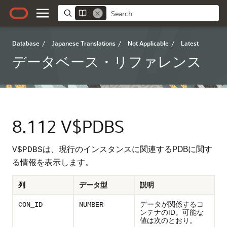
Database
/
Japanese Translations
/
Not Applicable
/
Latest
データベース・リファレンス
8.112
V$PDBS
は、現行のインスタンスに関連するPDBに関す
V$PDBS
る情報を表示します。
列
データ型
説明
データが関係するコ
CON_ID
NUMBER
ンテナのID。可能な
値は次のとおり。