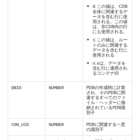
: この値は、CDB
0
全体に関連するデ
ータを含む行に使
用される。この値
は、非CDB内の行
にも使用される。
: この値は、ルー
1
トのみに関連する
データを含む行に
使用される
n
:
n
は、データを
含む行に適用され
るコンテナID
PDBの作成時に計算
DBID
NUMBER
され、そのPDBに関
連するすべてのファ
イル・ヘッダーに格
納されているPDB識
別子
PDBに関連する一意
CON_UID
NUMBER
の識別子