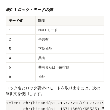
表C-1 ロック・モードの値
モード値
説明
1
NULLモード
2
半共有
3
下位排他
4
共有
5
共有または下位排他
6
排他
ロック名とロック要求のモードを取り出すには、次の
SQL文を使用します。
select chr(bitand(p1,-16777216)/16777215)||
       chr(bitand(p1, 16711680)/65535) "Loc