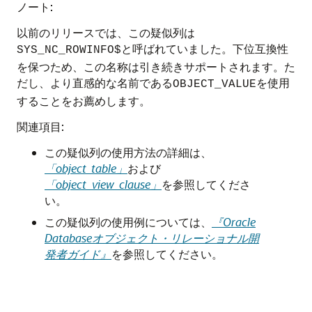
ノート:
以前のリリースでは、この疑似列は
と呼ばれていました。下位互換性
SYS_NC_ROWINFO$
を保つため、この名称は引き続きサポートされます。た
だし、より直感的な名前である
を使用
OBJECT_VALUE
することをお薦めします。
関連項目:
この疑似列の使用方法の詳細は、
「object_table」
および
「object_view_clause」
を参照してくださ
い。
この疑似列の使用例については、
『Oracle
Databaseオブジェクト・リレーショナル開
発者ガイド』
を参照してください。