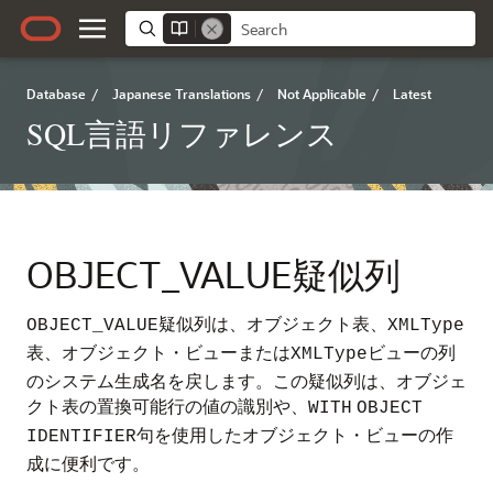
Database
/
Japanese Translations
/
Not Applicable
/
Latest
SQL言語リファレンス
OBJECT_VALUE疑似列
疑似列は、オブジェクト表、
OBJECT_VALUE
XMLType
表、オブジェクト・ビューまたは
ビューの列
XMLType
のシステム生成名を戻します。この疑似列は、オブジェ
クト表の置換可能行の値の識別や、
WITH
OBJECT
句を使用したオブジェクト・ビューの作
IDENTIFIER
成に便利です。