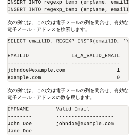
INSERT INTO regexp_temp (empName, emailID)
INSERT INTO regexp_temp (empName, emailID)
次の例では、この文は電子メールの列を問合せ、有効な
電子メール・アドレスを検索します。
SELECT emailID, REGEXP_INSTR(emailID, '\w+
EMAILID 	     IS_A_VALID_EMAIL

-------------------- ----------------

johndoe@example.com		    1

example.com			    0
次の例では、この文は電子メールの列を問合せ、有効な
電子メール・アドレスの数を戻します。
EMPNAME		Valid Email			FIELD_WITH_VALID_EMAIL

--------	-------------------	----------------------

John Doe	johndoe@example.com	1

Jane Doe		