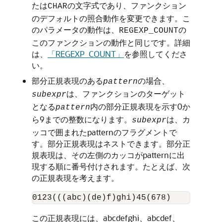
たは
の文字式であり、ファンクション
CHAR
のデフォルトの照合動作を変更できます。こ
のパラメータの動作は、
の
REGEXP_COUNT
このファンクションの動作と同じです。詳細
は、
「REGEXP_COUNT」
を参照してくださ
い。
部分正規表現のある
の場合、
pattern
は、ファンクションのターゲット
subexpr
となる
内の部分正規表現を示す0か
pattern
ら9までの整数になります。
は、カ
subexpr
ッコで囲まれたpatternのフラグメントで
す。部分正規表現はネストできます。部分正
規表現は、その左側のカッコがpatternに出
現する順に番号付けされます。たとえば、次
の正規表現を考えます。
この正規表現には、abcdefghi、abcdef、