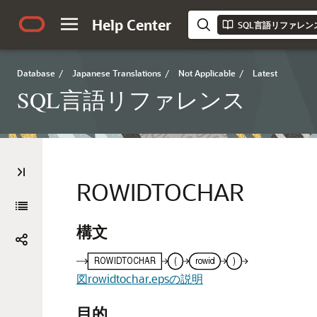
Help Center
SQL言語リファレン
Database
/
Japanese Translations
/
Not Applicable
/
Latest
SQL言語リファレンス
ROWIDTOCHAR
構文
図rowidtochar.epsの説明
目的