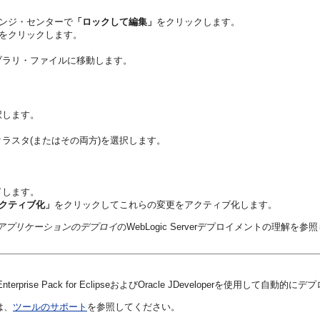
チェンジ・センターで
「ロックして編集」
をクリックします。
をクリックします。
ブラリ・ファイルに移動します。
択します。
ラスタ(またはその両方)を選択します。
了します。
クティブ化」
をクリックしてこれらの変更をアクティブ化します。
rverへのアプリケーションのデプロイ
のWebLogic Serverデプロイメントの理解を
Enterprise Pack for Eclipse
および
Oracle JDeveloper
を使用して自動的にデプ
は、
ツールのサポート
を参照してください。