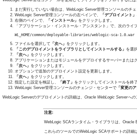
まだ実行していない場合は、WebLogic Server管理コンソールの
WebLogic Server管理コンソールの左ペインで、
「デプロイメント」
右側のペインで、
「インストール」
をクリックします。
「アプリケーション・インストール・アシスタント」
で、次のライ
WL_HOME
/common/deployable-libraries/weblogic-sca-1.0.war
ファイルを選択して
「次へ」
をクリックします。
「このデプロイメントをライブラリとしてインストールする」
を選
「次へ」
をクリックします。
アプリケーションまたはモジュールをデプロイするサーバーまたはク
「次へ」
をクリックします。
オプションで追加のデプロイメント設定を更新します。
「次へ」
をクリックします。
指定した設定を検証し、
「終了」
をクリックしてインストールを終
WebLogic Server管理コンソールのチェンジ・センターで
「変更のア
WebLogic Serverのデプロイメントの詳細は、
Oracle WebLogic Se
注意:
WebLogic SCAランタイム・ライブラリは、
Oracle 
これらのツールでのWebLogic SCAサポートの詳細