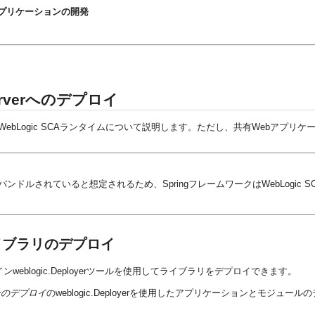
ic SCAアプリケーションの開発
Serverへのデプロイ
されるWebLogic SCAランタイムについて説明します。ただし、共有Webア
バンドルされていると想定されるため、SpringフレームワークはWebLogi
たライブラリのデプロイ
ンドラインweblogic.Deployerツールを使用してライブラリをデプロイできます。
ションのデプロイ
のweblogic.Deployerを使用したアプリケーションとモジュ
: