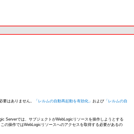
る必要はありません。
「レルムの自動再起動を有効化」
および
「レルムの自
erverでは、サブジェクトがWebLogicリソースを操作しようとする
操作ではWebLogicリソースへのアクセスを取得する必要があるの