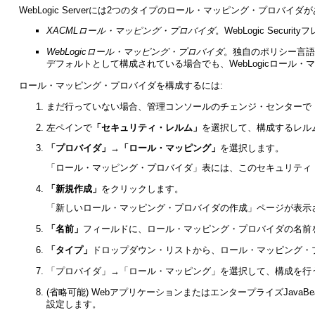
WebLogic Serverには2つのタイプのロール・マッピング・プロバイダ
XACMLロール・マッピング・プロバイダ
。WebLogic Se
WebLogicロール・マッピング・プロバイダ
。独自のポリシー言語を
デフォルトとして構成されている場合でも、WebLogicロー
ロール・マッピング・プロバイダを構成するには:
まだ行っていない場合、管理コンソールのチェンジ・センターで
左ペインで
「セキュリティ・レルム」
を選択して、構成するレルムの
「プロバイダ」→「ロール・マッピング」
を選択します。
「ロール・マッピング・プロバイダ」表には、このセキュリティ
「新規作成」
をクリックします。
「
新しいロール・マッピング・プロバイダの作成
」ページが表示
「名前」
フィールドに、ロール・マッピング・プロバイダの名前
「タイプ」
ドロップダウン・リストから、ロール・マッピング・
「
プロバイダ」→「ロール・マッピング
」を選択して、構成を行
(省略可能) WebアプリケーションまたはエンタープライズJava
設定します。