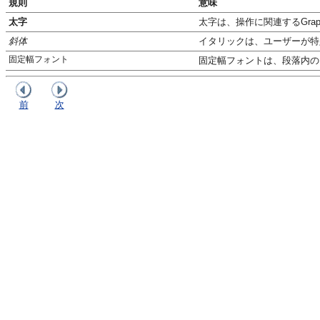
規則
意味
太字
太字は、操作に関連するGrap
斜体
イタリックは、ユーザーが特
固定幅フォント
固定幅フォントは、段落内の
前
次