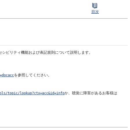
目次
セシビリティ機能および表記規則について説明します。
を参照してください。
=docacc
か、聴覚に障害があるお客様は
pls/topic/lookup?ctx=acc&id=info