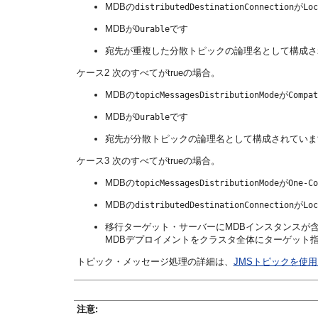
MDBの
が
distributedDestinationConnection
Loc
MDBが
です
Durable
宛先が重複した分散トピックの論理名として構成さ
ケース2 次のすべてがtrueの場合。
MDBの
が
topicMessagesDistributionMode
Compat
MDBが
です
Durable
宛先が分散トピックの論理名として構成されていま
ケース3 次のすべてがtrueの場合。
MDBの
が
topicMessagesDistributionMode
One-Co
MDBの
が
distributedDestinationConnection
Loc
移行ターゲット・サーバーにMDBインスタンスが
MDBデプロイメントをクラスタ全体にターゲット
トピック・メッセージ処理の詳細は、
JMSトピックを使
注意: