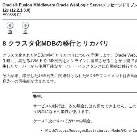
Oracle® Fusion Middleware Oracle WebLogic Serverメッセージド
12
c
(12.2.1.3.0)
E90358-02
前
次
8
クラスタ化MDBの移行とリカバリ
クラスタ化されたMDBの移行とリカバリについて学習します。
Oracle WebL
生時に、異なるJVM上でJMS宛先をオンラインに復帰させることが可能で
生したサーバーから使用可能なサーバー・インスタンスに自動的に移行す
その結果、移行したJMS宛先に関連付けられたMDBデプロイメントは自動
宛先への再接続が含まれます。
警告:
サービスの移行は、次の場合にはお薦めできません。この
う結果になる可能性があります。
ケース1 次のすべてがtrueの場合。
MDBの
が
topicMessagesDistributionMode
One-Co