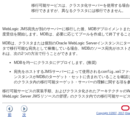
移行可能サービスは、クラスタ化サーバーを使用する場合にの
移行できますが、異なるクラスタには移行できません。
WebLogic JMS宛先が別のサーバーに移行した後、MDBデプロイメン
度受信を開始します。MDBは、必要に応じてプールを作成して終了するこ
MDBは、クラスタまたは個別の
Oracle WebLogic Server
インスタンスにタ
タで移行可能な宛先として稼働している場合、MDBのソース宛先がホスト
れは、次の2つの方法で行うことができます。
MDBを均一にクラスタにデプロイします。(推奨)
宛先をホストするJMSサーバーによって使用される
ファ
config.xml
ンスタンスがMDBのターゲット・セットに含まれていることを確認
のクラスタ内の移行可能ターゲット・サーバーの理解に関する項を
移行可能サービスの実装手順、およびクラスタ化されたアーキテクチャのWeb
WebLogic Server JMSリソースの管理』
のクラスタ内での移行可能サービス
Copyright ©2007, 2017,Oracle
前
次