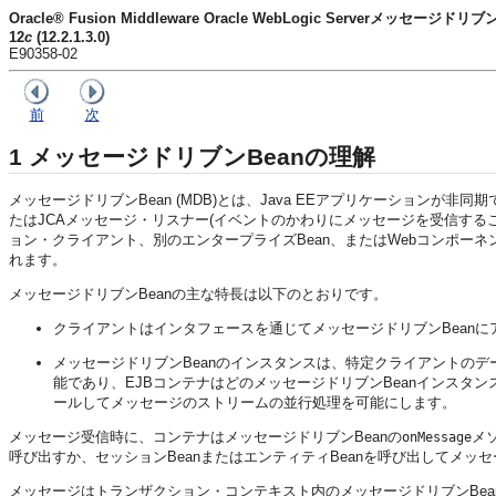
Oracle® Fusion Middleware Oracle WebLogic Serverメッセージド
12
c
(12.2.1.3.0)
E90358-02
前
次
1
メッセージドリブンBeanの理解
メッセージドリブンBean (MDB)とは、Java EEアプリケーションが
たはJCAメッセージ・リスナー(イベントのかわりにメッセージを受信す
ョン・クライアント、別のエンタープライズBean、またはWebコンポーネン
れます。
メッセージドリブンBeanの主な特長は以下のとおりです。
クライアントはインタフェースを通じてメッセージドリブンBeanにア
メッセージドリブンBeanのインスタンスは、特定クライアントのデ
能であり、EJBコンテナはどのメッセージドリブンBeanインス
ールしてメッセージのストリームの並行処理を可能にします。
メッセージ受信時に、コンテナはメッセージドリブンBeanの
メ
onMessage
呼び出すか、セッションBeanまたはエンティティBeanを呼び出してメ
メッセージはトランザクション・コンテキスト内のメッセージドリブンBe