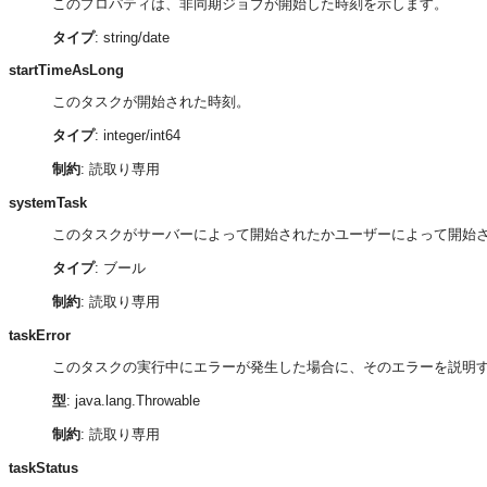
このプロパティは、非同期ジョブが開始した時刻を示します。
タイプ
: string/date
startTimeAsLong
このタスクが開始された時刻。
タイプ
: integer/int64
制約
: 読取り専用
systemTask
このタスクがサーバーによって開始されたかユーザーによって開始
タイプ
: ブール
制約
: 読取り専用
taskError
このタスクの実行中にエラーが発生した場合に、そのエラーを説明
型
: java.lang.Throwable
制約
: 読取り専用
taskStatus