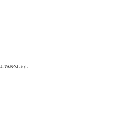
実装および永続化します。