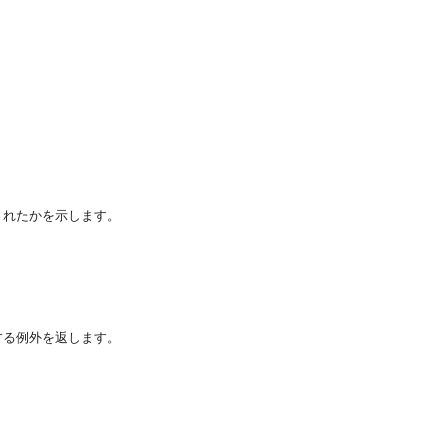
されたかを示します。
する例外を返します。