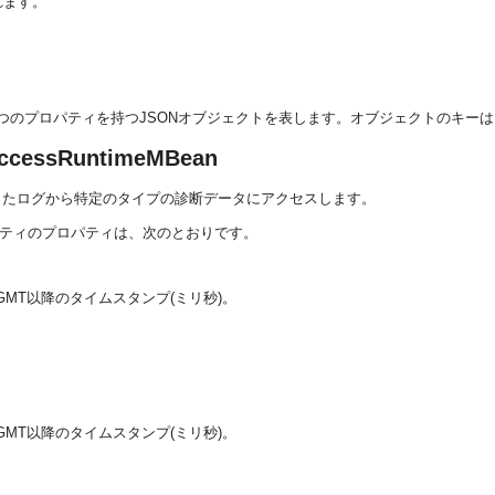
れます。
つのプロパティを持つJSONオブジェクトを表します。オブジェクトのキー
aAccessRuntimeMBean
ったログから特定のタイプの診断データにアクセスします。
meMBeanエンティティのプロパティは、次のとおりです。
 GMT以降のタイムスタンプ(ミリ秒)。
 GMT以降のタイムスタンプ(ミリ秒)。