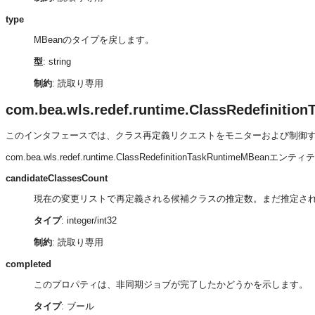
type
MBeanのタイプを戻します。
型
: string
制約
: 読取り専用
com.bea.wls.redef.runtime.ClassRedefiniti
このインタフェースでは、クラス再定義リクエストをモニターおよび制御
com.bea.wls.redef.runtime.ClassRedefinitionTaskRuntim
candidateClassesCount
現在の変更リストで再定義される候補クラスの推定数。まだ推定され
タイプ
: integer/int32
制約
: 読取り専用
completed
このプロパティは、非同期ジョブが完了したかどうかを示します。
タイプ
: ブール