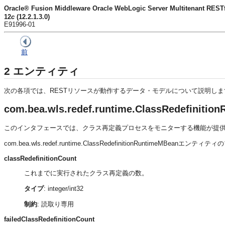
Oracle® Fusion Middleware Oracle WebLogic Server Multit
12
c
(12.2.1.3.0)
E91996-01
前
2
エンティティ
次の各項では、RESTリソースが動作するデータ・モデルについて説明しま
com.bea.wls.redef.runtime.ClassRedefinitio
このインタフェースでは、クラス再定義プロセスをモニターする機能が提
com.bea.wls.redef.runtime.ClassRedefinitionRuntimeMBe
classRedefinitionCount
これまでに実行されたクラス再定義の数。
タイプ
: integer/int32
制約
: 読取り専用
failedClassRedefinitionCount