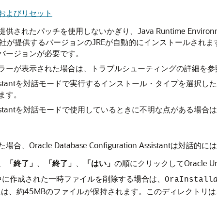
およびリセット
されたパッチを使用しないかぎり、Java Runtime Environm
オラクル社が提供するバージョンのJREが自動的にインストールされます。Oracle
バージョンが必要です。
ラーが表示された場合は、トラブルシューティングの詳細を参
guration Assistantを対話モードで実行するインストール・タ
ます。
uration Assistantを対話モードで使用しているときに不明な点がある
acle Database Configuration Assistantは対
ら、
「終了」
、
「終了」
、
「はい」
の順にクリックしてOracle Univ
中に作成された一時ファイルを削除する場合は、
OraInstall
は、約45MBのファイルが保持されます。このディレクトリは