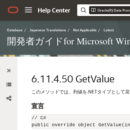
Help Center
Oracle(R) Data Prov
Database
/
Japanese Translations
/
Not Applicable
/
Latest
開発者ガイドfor Microsoft Win
6.11.4.50
GetValue
このメソッドでは、列値を.NETタイプとして
宣言
// C#

public override object GetValue(i