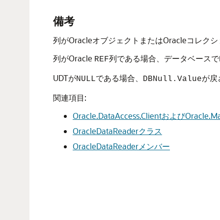
備考
列がOracleオブジェクトまたはOracle
列がOracle
列である場合、データベースで
REF
UDTが
である場合、
が戻
NULL
DBNull.Value
関連項目:
Oracle.DataAccess.ClientおよびOracl
OracleDataReaderクラス
OracleDataReaderメンバー