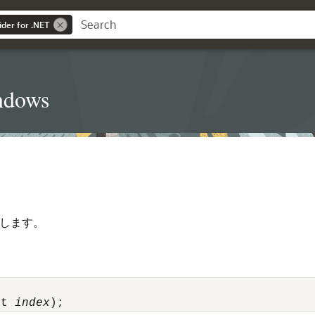
ider for .NET
dows
戻します。
nt 
index
);