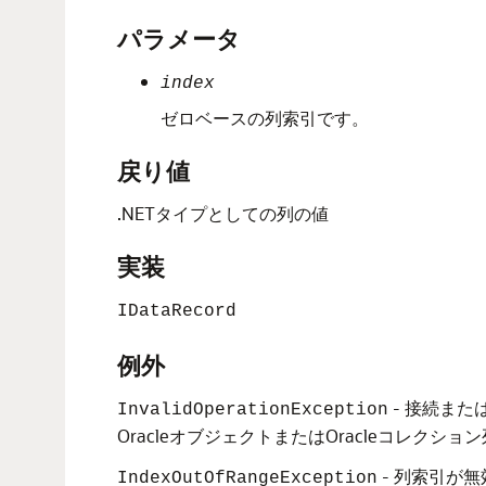
パラメータ
index
ゼロベースの列索引です。
戻り値
.NETタイプとしての列の値
実装
IDataRecord
例外
- 接続ま
InvalidOperationException
OracleオブジェクトまたはOracleコレ
- 列索引が
IndexOutOfRangeException